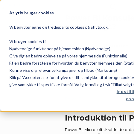
Atlytix bruger cookies
Power BI Konsule
nødvendigt?
Vi benytter egne og tredjeparts cookies på atlytix.dk.
Vi bruger cookies til:
Dato:
Forfatter:
Nødvendige funktioner på hjemmesiden (Nødvendige)
Give dig en bedre oplevelse på vores hjemmeside (Funktionelle)
Få en bedre forståelse for hvordan du benytter hjemmesiden (Stati
juni 27, 2026
Rene
Kunne vise dig relevante kampagner og tilbud (Marketing)
Klik på ‘Accepter alle’ for at give os dit samtykke til at bruge cooki
Kategori:
give samtykke til specifikke formål. Vælg formål og tryk ‘Tillad valgt
Indstill
coo
Power BI
Introduktion til 
Power BI, Microsofts kraftfulde data