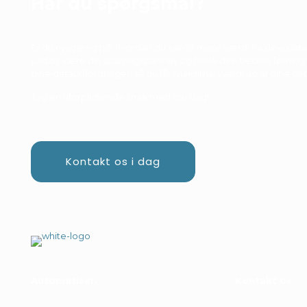
Har du spørgsmål?
Er du nysgerrig på, hvordan du kan få mere værdi fra dine data
Lad os være din sparringspartner og finde den bedste løsning t
dine dataudfordringer, så du får maksimal værdi ud af dine dat
Tag en uforpligtende snak med os i dag!
Kontakt os i dag
Automatiser
Kontakt os