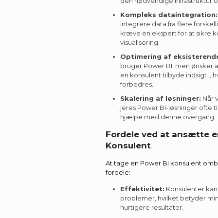
den nødvendige infrastruktur 
Kompleks dataintegration:
integrere data fra flere forskell
kræve en ekspert for at sikre
visualisering.
Optimering af eksisterende
bruger Power BI, men ønsker a
en konsulent tilbyde indsigt i,
forbedres.
Skalering af løsninger:
Når v
jeres Power BI-løsninger ofte t
hjælpe med denne overgang.
Fordele ved at ansætte e
Konsulent
At tage en Power BI konsulent ombo
fordele:
Effektivitet:
Konsulenter kan 
problemer, hvilket betyder min
hurtigere resultater.