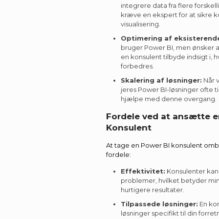
integrere data fra flere forskell
kræve en ekspert for at sikre
visualisering.
Optimering af eksisterende
bruger Power BI, men ønsker a
en konsulent tilbyde indsigt i,
forbedres.
Skalering af løsninger:
Når v
jeres Power BI-løsninger ofte t
hjælpe med denne overgang.
Fordele ved at ansætte e
Konsulent
At tage en Power BI konsulent ombo
fordele:
Effektivitet:
Konsulenter kan 
problemer, hvilket betyder min
hurtigere resultater.
Tilpassede løsninger:
En kon
løsninger specifikt til din forr