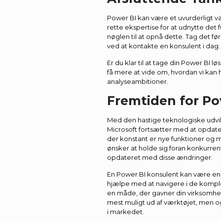
Power BI kan være et uvurderligt 
rette ekspertise for at udnytte det
nøglen til at opnå dette. Tag det f
ved at kontakte en konsulent i dag.
Er du klar til at tage din Power BI l
få mere at vide om, hvordan vi kan
analyseambitioner.
Fremtiden for Po
Med den hastige teknologiske udvikl
Microsoft fortsætter med at opdate
der konstant er nye funktioner og 
ønsker at holde sig foran konkurren
opdateret med disse ændringer.
En Power BI konsulent kan være en v
hjælpe med at navigere i de komp
en måde, der gavner din virksomhed 
mest muligt ud af værktøjet, men ogs
i markedet.