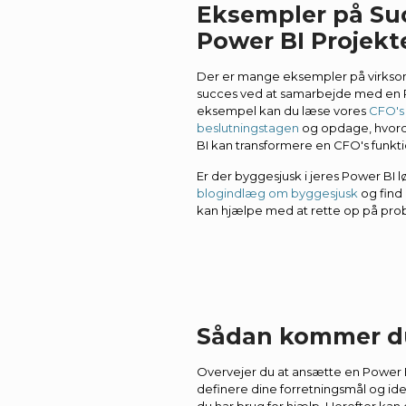
Eksempler på Su
Power BI Projekt
Der er mange eksempler på virksom
succes ved at samarbejde med en P
eksempel kan du læse vores
CFO's 
beslutningstagen
og opdage, hvorda
BI kan transformere en CFO's funkti
Er der byggesjusk i jeres Power BI l
blogindlæg om byggesjusk
og find 
kan hjælpe med at rette op på pro
Sådan kommer du
Overvejer du at ansætte en Power 
definere dine forretningsmål og id