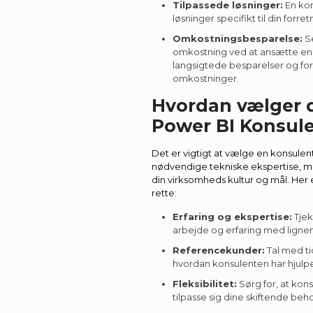
Tilpassede løsninger:
En kon
løsninger specifikt til din forr
Omkostningsbesparelse:
Se
omkostning ved at ansætte en 
langsigtede besparelser og for
omkostninger.
Hvordan vælger 
Power BI Konsul
Det er vigtigt at vælge en konsulen
nødvendige tekniske ekspertise, m
din virksomheds kultur og mål. Her e
rette:
Erfaring og ekspertise:
Tjek
arbejde og erfaring med ligne
Referencekunder:
Tal med tid
hvordan konsulenten har hjulp
Fleksibilitet:
Sørg for, at kons
tilpasse sig dine skiftende beh