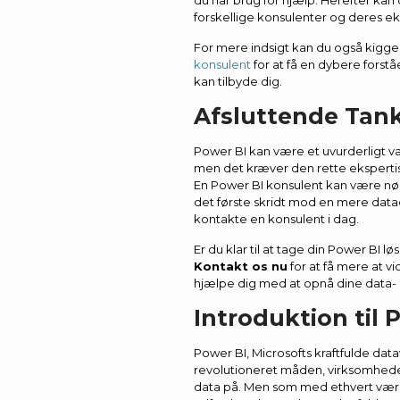
du har brug for hjælp. Herefter ka
forskellige konsulenter og deres ek
For mere indsigt kan du også kigge
konsulent
for at få en dybere forstå
kan tilbyde dig.
Afsluttende Tan
Power BI kan være et uvurderligt v
men det kræver den rette ekspertise
En Power BI konsulent kan være nøgl
det første skridt mod en mere data
kontakte en konsulent i dag.
Er du klar til at tage din Power BI lø
Kontakt os nu
for at få mere at v
hjælpe dig med at opnå dine data-
Introduktion til 
Power BI, Microsofts kraftfulde data
revolutioneret måden, virksomheder
data på. Men som med ethvert vær