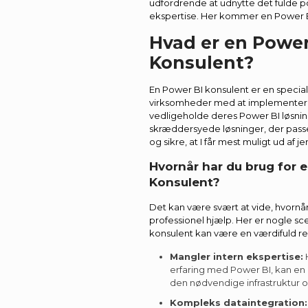
udfordrende at udnytte det fulde p
ekspertise. Her kommer en Power BI 
Hvad er en Power
Konsulent?
En Power BI konsulent er en special
virksomheder med at implementer
vedligeholde deres Power BI løsnin
skræddersyede løsninger, der passer
og sikre, at I får mest muligt ud af je
Hvornår har du brug for 
Konsulent?
Det kan være svært at vide, hvornår d
professionel hjælp. Her er nogle sc
konsulent kan være en værdifuld re
Mangler intern ekspertise:
H
erfaring med Power BI, kan en
den nødvendige infrastruktur 
Kompleks dataintegration: