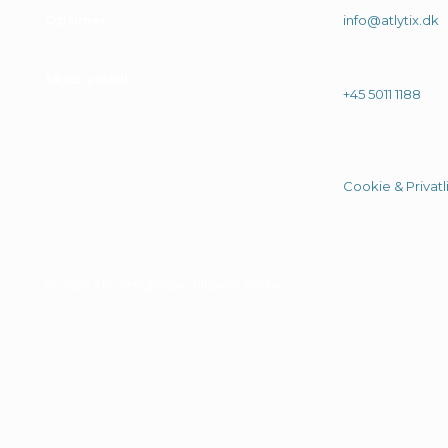
Optimer
info@atlytix.dk
Skab værdi
+45 5011 1188
Cookie & Privatli
© 2026 Alle rittigheder tilhører Atlytix