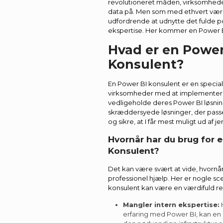
revolutioneret måden, virksomheder
data på. Men som med ethvert vær
udfordrende at udnytte det fulde p
ekspertise. Her kommer en Power BI 
Hvad er en Power
Konsulent?
En Power BI konsulent er en special
virksomheder med at implementer
vedligeholde deres Power BI løsnin
skræddersyede løsninger, der passer
og sikre, at I får mest muligt ud af je
Hvornår har du brug for 
Konsulent?
Det kan være svært at vide, hvornår d
professionel hjælp. Her er nogle sc
konsulent kan være en værdifuld re
Mangler intern ekspertise:
H
erfaring med Power BI, kan en