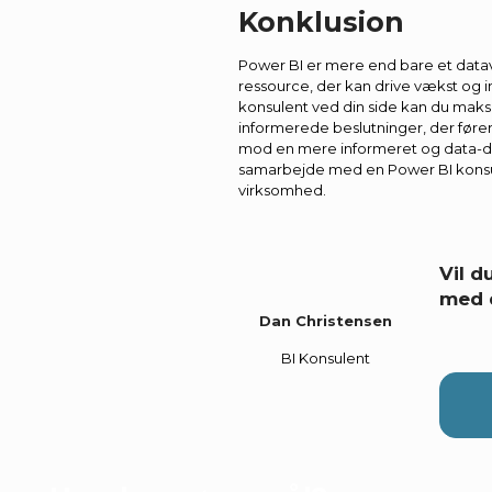
Konklusion
Power BI er mere end bare et datavi
ressource, der kan drive vækst og 
konsulent ved din side kan du maksi
informerede beslutninger, der fører 
mod en mere informeret og data-dr
samarbejde med en Power BI konsul
virksomhed.
Vil 
med 
Dan Christensen
BI Konsulent