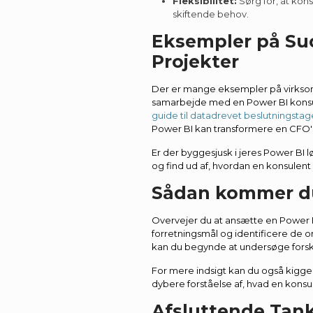
Fleksibilitet:
Sørg for, at konsu
skiftende behov.
Eksempler på Su
Projekter
Der er mange eksempler på virksom
samarbejde med en Power BI konsu
guide til datadrevet beslutningsta
Power BI kan transformere en CFO's
Er der byggesjusk i jeres Power BI 
og find ud af, hvordan en konsulen
Sådan kommer du
Overvejer du at ansætte en Power B
forretningsmål og identificere de o
kan du begynde at undersøge forske
For mere indsigt kan du også kigge
dybere forståelse af, hvad en konsul
Afsluttende Tan