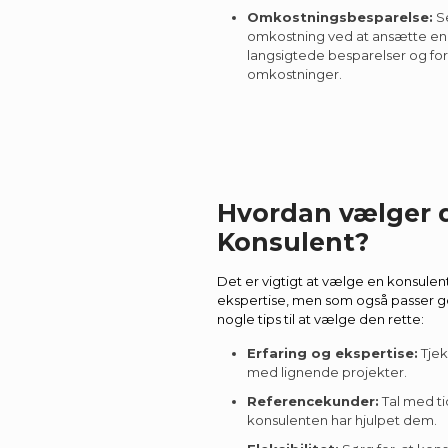
Omkostningsbesparelse:
Se
omkostning ved at ansætte en 
langsigtede besparelser og for
omkostninger.
Hvordan vælger d
Konsulent?
Det er vigtigt at vælge en konsule
ekspertise, men som også passer god
nogle tips til at vælge den rette:
Erfaring og ekspertise:
Tjek
med lignende projekter.
Referencekunder:
Tal med ti
konsulenten har hjulpet dem.