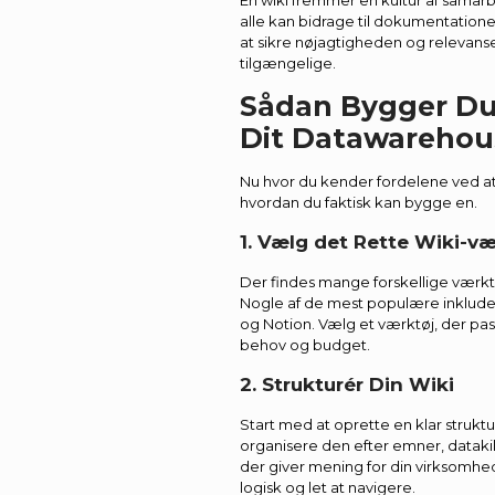
En wiki fremmer en kultur af samar
alle kan bidrage til dokumentationen
at sikre nøjagtigheden og relevanse
tilgængelige.
Sådan Bygger Du 
Dit Datawarehou
Nu hvor du kender fordelene ved at 
hvordan du faktisk kan bygge en.
1. Vælg det Rette Wiki-væ
Der findes mange forskellige værktøj
Nogle af de mest populære inklude
og Notion. Vælg et værktøj, der pas
behov og budget.
2. Strukturér Din Wiki
Start med at oprette en klar struktur
organisere den efter emner, datakild
der giver mening for din virksomhed
logisk og let at navigere.