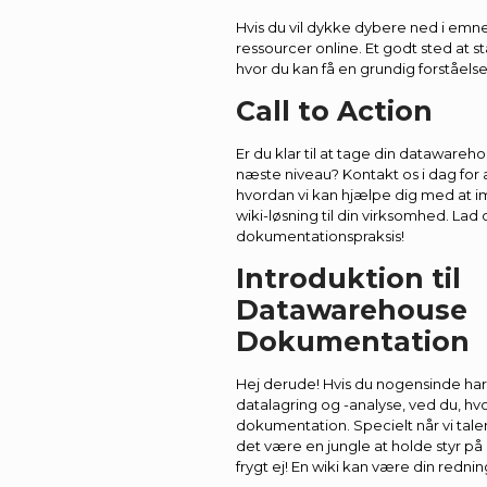
Hvis du vil dykke dybere ned i emne
ressourcer online. Et godt sted at 
hvor du kan få en grundig forståels
Call to Action
Er du klar til at tage din datawareh
næste niveau? Kontakt os i dag for 
hvordan vi kan hjælpe dig med at i
wiki-løsning til din virksomhed. La
dokumentationspraksis!
Introduktion til
Datawarehouse
Dokumentation
Hej derude! Hvis du nogensinde ha
datalagring og -analyse, ved du, hv
dokumentation. Specielt når vi tal
det være en jungle at holde styr p
frygt ej! En wiki kan være din rednin