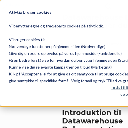
Atlytix bruger cookies
Datawarehouse 
Sådan Bygger du
Vi benytter egne og tredjeparts cookies på atlytix.dk.
Vi bruger cookies til:
Dato:
Forfatter:
Nødvendige funktioner på hjemmesiden (Nødvendige)
Give dig en bedre oplevelse på vores hjemmeside (Funktionelle)
Få en bedre forståelse for hvordan du benytter hjemmesiden (Stati
juni 26, 2026
Rene
Kunne vise dig relevante kampagner og tilbud (Marketing)
Klik på ‘Accepter alle’ for at give os dit samtykke til at bruge cooki
Kategori:
give samtykke til specifikke formål. Vælg formål og tryk ‘Tillad valgt
Indstill
coo
Data
Introduktion til
Datawarehouse