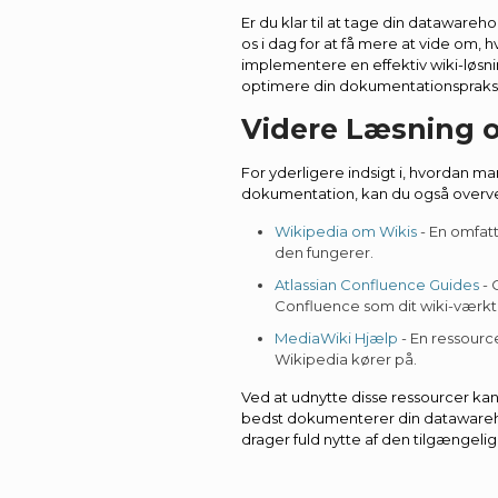
Er du klar til at tage din dataware
os i dag for at få mere at vide om, 
implementere en effektiv wiki-løsn
optimere din dokumentationspraksi
Videre Læsning 
For yderligere indsigt i, hvordan m
dokumentation, kan du også overve
Wikipedia om Wikis
- En omfatt
den fungerer.
Atlassian Confluence Guides
- 
Confluence som dit wiki-værkt
MediaWiki Hjælp
- En ressourc
Wikipedia kører på.
Ved at udnytte disse ressourcer kan
bedst dokumenterer din datawarehou
drager fuld nytte af den tilgængelig