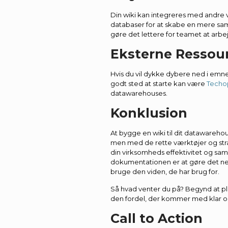
Din wiki kan integreres med andre 
databaser for at skabe en mere 
gøre det lettere for teamet at arbe
Eksterne Ressou
Hvis du vil dykke dybere ned i emnet
godt sted at starte kan være
Techo
datawarehouses.
Konklusion
At bygge en wiki til dit dataware
men med de rette værktøjer og str
din virksomheds effektivitet og sa
dokumentationen er at gøre det nem
bruge den viden, de har brug for.
Så hvad venter du på? Begynd at pl
den fordel, der kommer med klar o
Call to Action