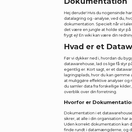
Dokumentation
Hej derude! Hvis du nogensinde ha
datalagring og -analyse, ved du, hv
dokumentation. Specielt når vi tal
det være en jungle at holde styr p
frygt ej! En wiki kan være din rednin
Hvad er et Data
Før vi dykker ned i, hvordan du bygge
datawarehouse, lad os lige få styr 
egentlig er. Kort sagt, er et datawa
lagringsplads, hvor du kan gemme a
at muliggøre effektive analyser og 
du samler data fra forskellige kilder
overblik over din forretning.
Hvorfor er Dokumentatio
Dokumentation i et datawarehouse 
sikrer, at alle i din organisation ha
Uden korrekt dokumentation kan det
finde rundt i datamængderne, og det