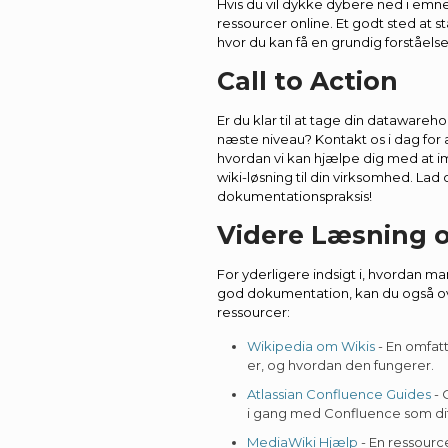
Hvis du vil dykke dybere ned i emne
ressourcer online. Et godt sted at 
hvor du kan få en grundig forståels
Call to Action
Er du klar til at tage din datawareh
næste niveau? Kontakt os i dag for 
hvordan vi kan hjælpe dig med at i
wiki-løsning til din virksomhed. La
dokumentationspraksis!
Videre Læsning 
For yderligere indsigt i, hvordan m
god dokumentation, kan du også o
ressourcer:
Wikipedia om Wikis
- En omfatt
er, og hvordan den fungerer.
Atlassian Confluence Guides
- 
i gang med Confluence som dit
MediaWiki Hjælp
- En ressourc