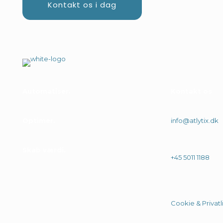
Kontakt os i dag
Automatiser
.
Kontakt os
Optimer
.
info@atlytix.dk
Skab værdi
.
+45 5011 1188
Cookie & Privatli