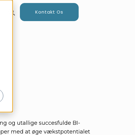
Kontakt Os
ng og utallige succesfulde BI-
ælper med at øge vækstpotentialet