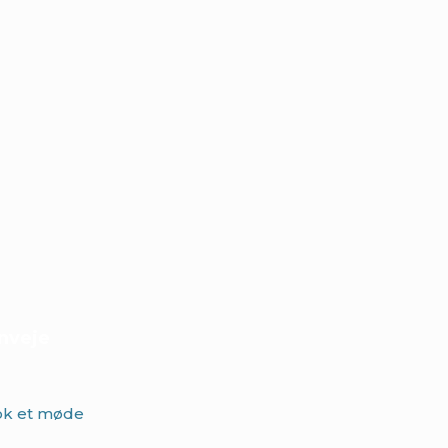
nveje
k et møde