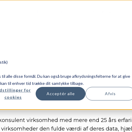
Kunder
Academy
Om os
stik)
es til alle disse formål. Du kan også bruge afkrydsningsfelterne for at give
u kan til enhver tid trække dit samtykke tilbage.
dstillinger for
Acceptér alle
Afvis
cookies
e konsulent virksomhed med mere end 25 års erfari
r virksomheder den fulde værdi af deres data, hj