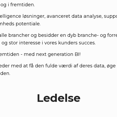
 og i fremtiden.
telligence løsninger, avanceret data analyse, supp
omheds potentiale.
lle brancher og besidder en dyb branche- og forre
og stor interesse i vores kunders succes.
fremtiden - med next generation BI!
er med at få den fulde værdi af deres data, øge
tiden.
Ledelse