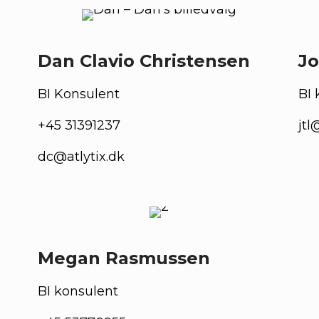
Dan Clavio Christensen
Jo
BI Konsulent
BI 
+45 31391237
jtl
dc@atlytix.dk
Megan Rasmussen
BI konsulent