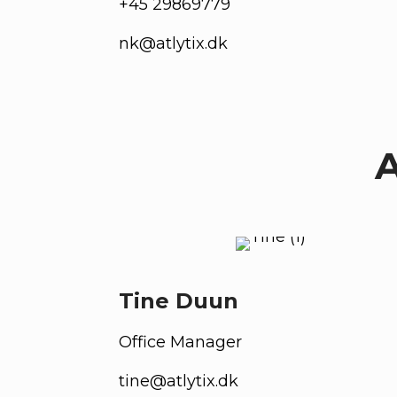
+45 29869779
nk@atlytix.dk
A
Tine Duun
Office Manager
tine@atlytix.dk