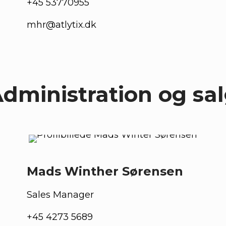
+45 53770955
mhr@atlytix.dk
dministration og sa
Mads Winther Sørensen
Sales Manager
+45 4273 5689