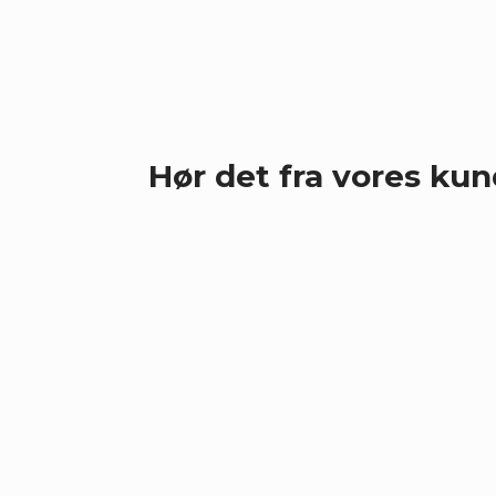
Hør det fra vores ku
Dacapo
“Vores samarbejde med Atlytix e
smertefrit, og når vi har et pro
ofte løst inden for i hvert fald e
bestemt anbefale TimeXtender o