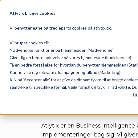
Dataplatform
Atlytix bruger cookies
Vi benytter egne og tredjeparts cookies på atlytix.dk.
Vi bruger cookies til:
Nødvendige funktioner på hjemmesiden (Nødvendige)
Give dig en bedre oplevelse på vores hjemmeside (Funktionelle)
Hvem er vi?
Få en bedre forståelse for hvordan du benytter hjemmesiden (Stati
Kunne vise dig relevante kampagner og tilbud (Marketing)
Klik på ‘Accepter alle’ for at give os dit samtykke til at bruge cooki
samtykke til specifikke formål. Vælg formål og tryk ‘Tillad valgte’. D
In
Om os
Atlytix er en Business Intelligenc
implementeringer bag sig. Vi give