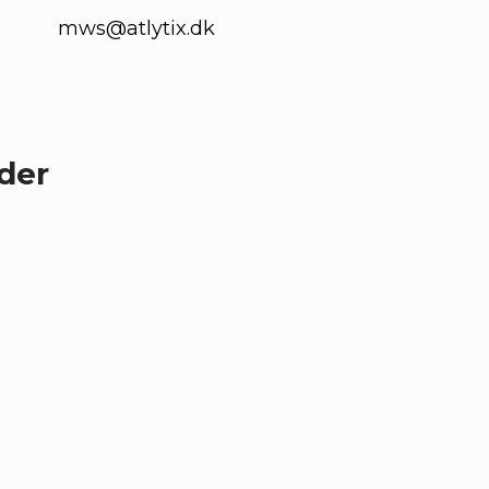
mws@atlytix.dk
nder
r utroligt smidigt og
blem, så er det meget
n halv dag. Jeg vil
g Atlytix til andre