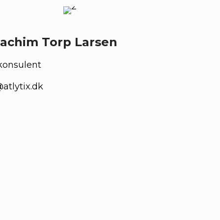
achim Torp Larsen
konsulent
@atlytix.dk