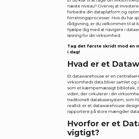
Er du klar til at tage din virksomhed
næste niveau? Overvej at investere 
forbedre din dataplatform og opti
forretningsprocesser. Hvis du har sp
rådgivning, er du velkommen til at ko
hjælpe dig med at navigere i datae
løsning for din virksomhed.
Tag det første skridt mod en m
i dag!
Hvad er et Data
Et datawarehouse er en centralisere
virksomheds data bliver samlet og 
som et kæmpemæssigt bibliotek, de
viden, der cirkulerer i din virksomhe
traditionelt databasesystem, som hå
realtid, er et datawarehouse designe
rapportere på store mængder data
Hvorfor er et D
vigtigt?