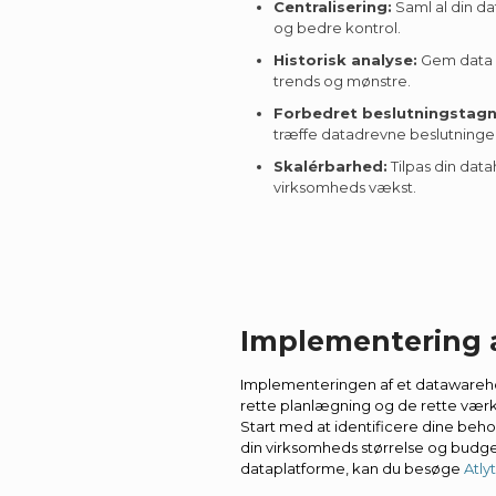
Centralisering:
Saml al din d
og bedre kontrol.
Historisk analyse:
Gem data o
trends og mønstre.
Forbedret beslutningstagn
træffe datadrevne beslutninge
Skalérbarhed:
Tilpas din data
virksomheds vækst.
Implementering 
Implementeringen af et datawareh
rette planlægning og de rette vær
Start med at identificere dine behov
din virksomheds størrelse og bud
dataplatforme, kan du besøge
Atly