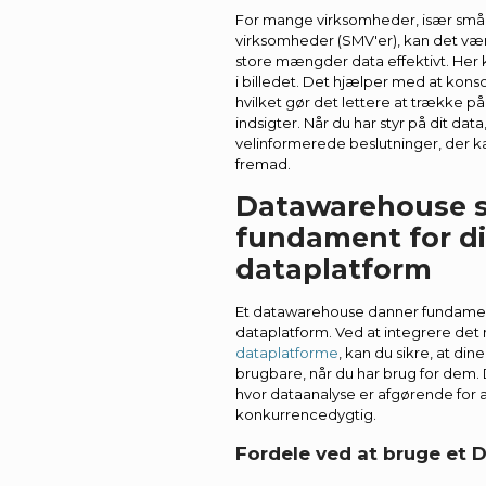
For mange virksomheder, især små
virksomheder (SMV'er), kan det væ
store mængder data effektivt. He
i billedet. Det hjælper med at konsol
hvilket gør det lettere at trække p
indsigter. Når du har styr på dit dat
velinformerede beslutninger, der k
fremad.
Datawarehouse 
fundament for d
dataplatform
Et datawarehouse danner fundamen
dataplatform. Ved at integrere de
dataplatforme
, kan du sikre, at di
brugbare, når du har brug for dem. De
hvor dataanalyse er afgørende for a
konkurrencedygtig.
Fordele ved at bruge et