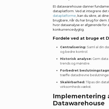
Et datawarehouse danner fundamen
dataplatform. Ved at integrere de
dataplatforme
, kan du sikre, at di
brugbare, når du har brug for dem. De
hvor dataanalyse er afgørende for a
konkurrencedygtig.
Fordele ved at bruge et
Centralisering:
Saml al din d
og bedre kontrol.
Historisk analyse:
Gem data o
trends og mønstre.
Forbedret beslutningstagn
træffe datadrevne beslutninge
Skalérbarhed:
Tilpas din data
virksomheds vækst.
Implementering a
Datawarehouse