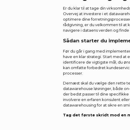
Er du klar til at tage din virksomhe
Overvej at investere i et datawareh
optimere dine forretningsprocesser.
rådgivning, er du velkommen til at k
navigere i dataens verden og finde 
Sådan starter du implem
Før du går i gang med implementeri
have en klar strategi. Start med a
identificere de vigtigste mål, du 
kan omfatte forbedret kundeservice,
processer.
Dernæst skal du vælge den rette te
datawarehouse løsninger, både on-
der bedst passer til dine specifikk
involvere en erfaren konsulent elle
datawarehousing for at sikre en sm
Tag det første skridt mod en m