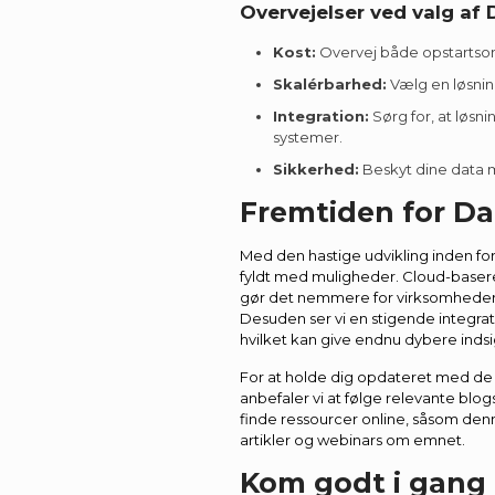
Overvejelser ved valg af
Kost:
Overvej både opstartsom
Skalérbarhed:
Vælg en løsnin
Integration:
Sørg for, at løsn
systemer.
Sikkerhed:
Beskyt dine data 
Fremtiden for D
Med den hastige udvikling inden fo
fyldt med muligheder. Cloud-basere
gør det nemmere for virksomheder a
Desuden ser vi en stigende integrati
hvilket kan give endnu dybere indsi
For at holde dig opdateret med de 
anbefaler vi at følge relevante blo
finde ressourcer online, såsom de
artikler og webinars om emnet.
Kom godt i gang