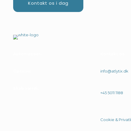
Kontakt os i dag
Automatiser
.
Kontakt os
Optimer
.
info@atlytix.dk
Skab værdi
.
+45 5011 1188
Cookie & Privatli