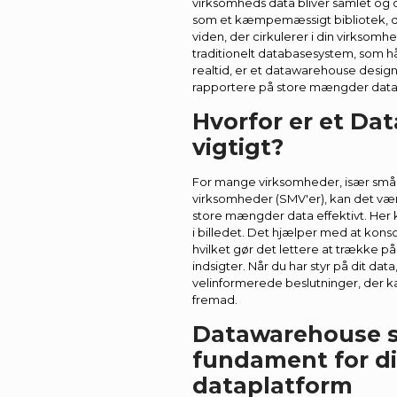
virksomheds data bliver samlet og 
som et kæmpemæssigt bibliotek, de
viden, der cirkulerer i din virksomhe
traditionelt databasesystem, som hå
realtid, er et datawarehouse designe
rapportere på store mængder data
Hvorfor er et D
vigtigt?
For mange virksomheder, især små
virksomheder (SMV'er), kan det væ
store mængder data effektivt. He
i billedet. Det hjælper med at konsol
hvilket gør det lettere at trække p
indsigter. Når du har styr på dit dat
velinformerede beslutninger, der k
fremad.
Datawarehouse 
fundament for d
dataplatform