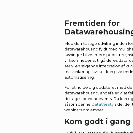
Fremtiden for
Datawarehousin
Med den hastige udvikling inden for
datawarehousing fyldt med muligh
løsninger bliver mere populære, hv
virksomheder at tilgå deres data, 
ser vi en stigende integration af kun
maskinlæring, hvilket kan give end
automatisering.
For at holde dig opdateret med de 
datawarehousing, anbefaler vi at fø
deltage i brancheevents. Du kan ogs
såsom denne
DataVersity
side, der 
webinars om emnet.
Kom godt i gang