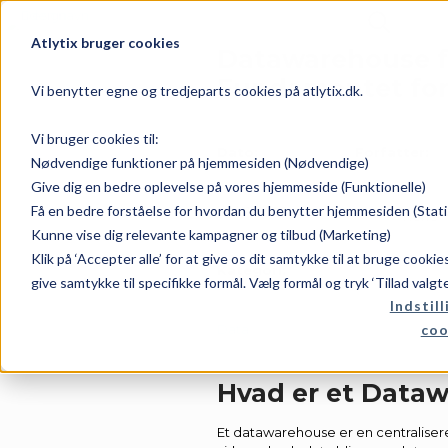
Atlytix bruger cookies
Datawarehouse fo
Fundamentet for
Vi benytter egne og tredjeparts cookies på atlytix.dk.
Vi bruger cookies til:
Dato:
Forfatter:
Nødvendige funktioner på hjemmesiden (Nødvendige)
Give dig en bedre oplevelse på vores hjemmeside (Funktionelle)
Få en bedre forståelse for hvordan du benytter hjemmesiden (Stati
juni 11, 2026
Rene
Kunne vise dig relevante kampagner og tilbud (Marketing)
Klik på ‘Accepter alle’ for at give os dit samtykke til at bruge cooki
Kategori:
give samtykke til specifikke formål. Vælg formål og tryk ‘Tillad valgt
Indstill
coo
Data
Hvad er et Data
Et datawarehouse er en centralisere