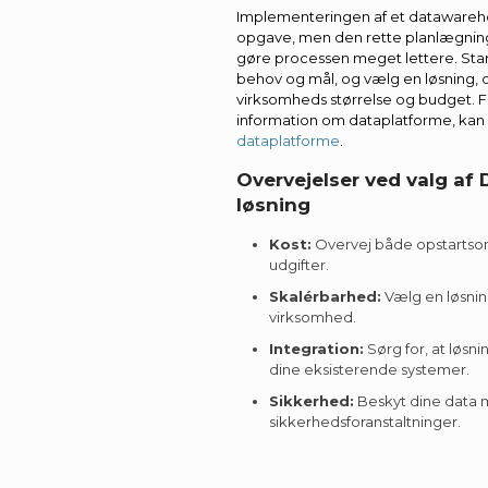
Implementeringen af et datawareho
opgave, men den rette planlægning
gøre processen meget lettere. Star
behov og mål, og vælg en løsning, de
virksomheds størrelse og budget.
information om dataplatforme, ka
dataplatforme
.
Overvejelser ved valg a
løsning
Kost:
Overvej både opstartso
udgifter.
Skalérbarhed:
Vælg en løsnin
virksomhed.
Integration:
Sørg for, at løsn
dine eksisterende systemer.
Sikkerhed:
Beskyt dine data
sikkerhedsforanstaltninger.