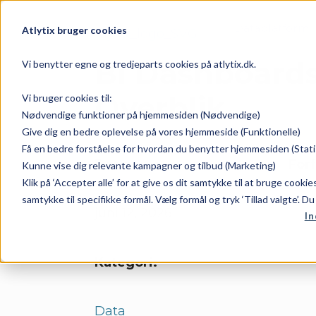
Dataplatform
Atlytix bruger cookies
BI Dashboards
Vi benytter egne og tredjeparts cookies på atlytix.dk.
Overblik
Vi bruger cookies til:
Nødvendige funktioner på hjemmesiden (Nødvendige)
Give dig en bedre oplevelse på vores hjemmeside (Funktionelle)
Få en bedre forståelse for hvordan du benytter hjemmesiden (Stati
Dato:
Forf
Kunne vise dig relevante kampagner og tilbud (Marketing)
Klik på ‘Accepter alle’ for at give os dit samtykke til at bruge cooki
samtykke til specifikke formål. Vælg formål og tryk ‘Tillad valgte’. D
juni 12, 2026
In
Kategori:
Data