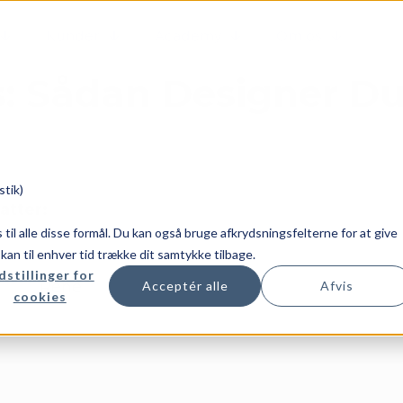
Kunder
Academy
Om os
: Sådan Designer Du 
stik)
atter:
es til alle disse formål. Du kan også bruge afkrydsningsfelterne for at give
u kan til enhver tid trække dit samtykke tilbage.
dstillinger for
Rene
Acceptér alle
Afvis
cookies