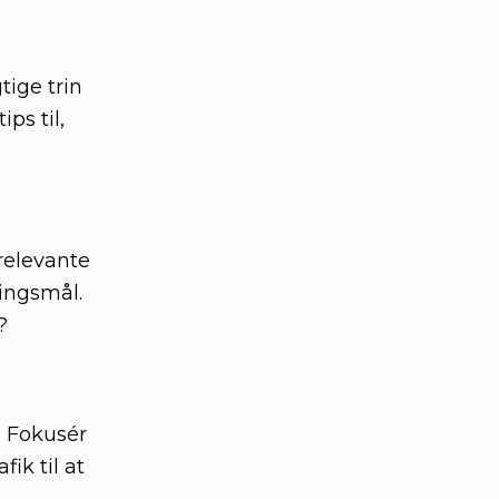
ige trin
ps til,
 relevante
ningsmål.
?
. Fokusér
ik til at