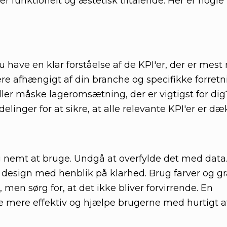
 funktionelt og æstetisk tiltalende. Her er nogle ti
 have en klar forståelse af de KPI'er, der er mest
ere afhængigt af din branche og specifikke forret
eller måske lageromsætning, der er vigtigst for di
delinger for at sikre, at alle relevante KPI'er er dæ
g nemt at bruge. Undgå at overfylde det med data
design med henblik på klarhed. Brug farver og graf
men sørg for, at det ikke bliver forvirrende. En
e mere effektiv og hjælpe brugerne med hurtigt a