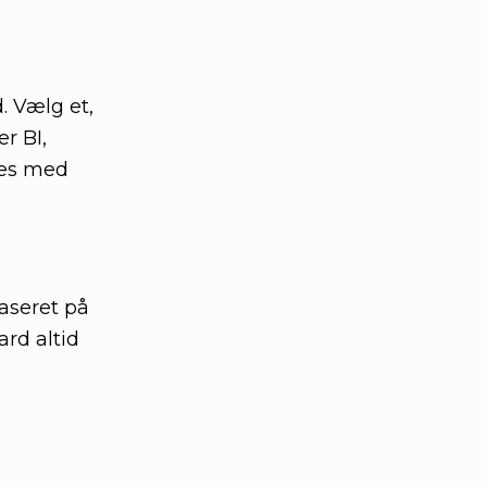
. Vælg et,
r BI,
res med
baseret på
ard altid