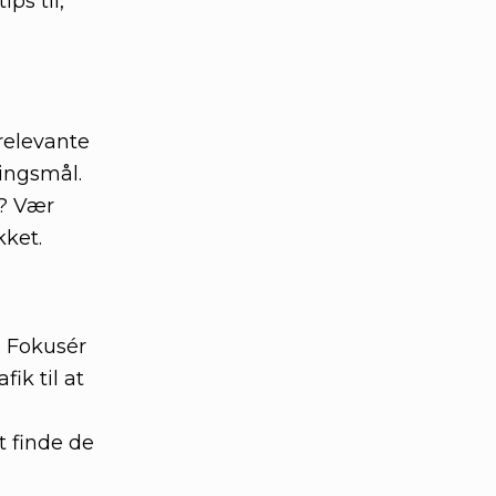
ps til,
 relevante
ningsmål.
g? Vær
kket.
. Fokusér
ik til at
t finde de