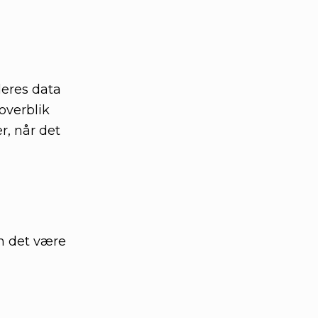
deres data
overblik
r, når det
n det være