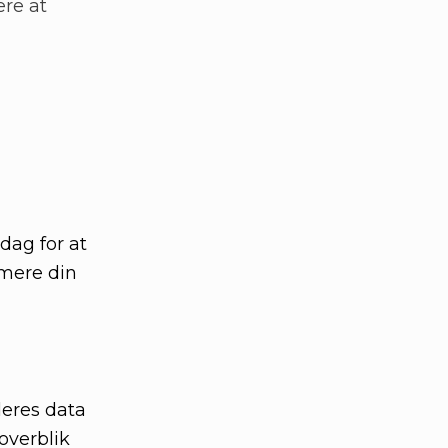
ere at
dag for at
imere din
deres data
overblik