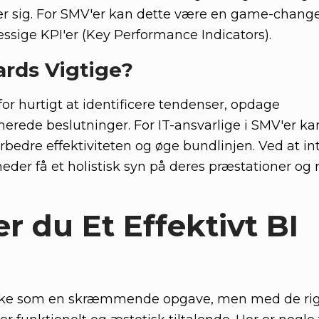
er sig. For SMV'er kan dette være en game-change
ssige KPI'er (Key Performance Indicators).
ards Vigtige?
or hurtigt at identificere tendenser, opdage
rede beslutninger. For IT-ansvarlige i SMV'er ka
orbedre effektiviteten og øge bundlinjen. Ved at in
heder få et holistisk syn på deres præstationer og
 du Et Effektivt BI
irke som en skræmmende opgave, men med de rigt