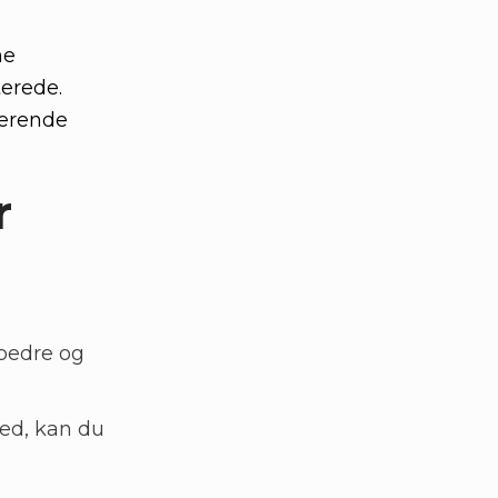
ne
terede.
værende
r
 bedre og
ed, kan du