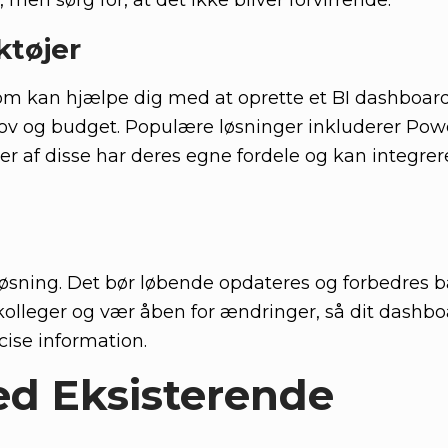
men sørg for, at det ikke bliver forvirrende.
ktøjer
m kan hjælpe dig med at oprette et BI dashboard
hov og budget. Populære løsninger inkluderer Powe
er af disse har deres egne fordele og kan integre
 løsning. Det bør løbende opdateres og forbedres 
 kolleger og vær åben for ændringer, så dit dashbo
ise information.
ed Eksisterende