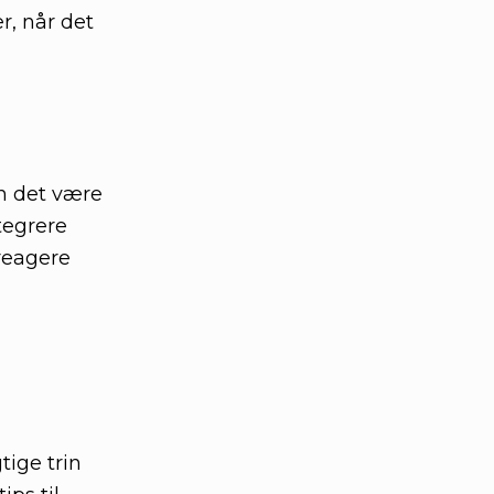
r, når det
n det være
tegrere
 reagere
ige trin