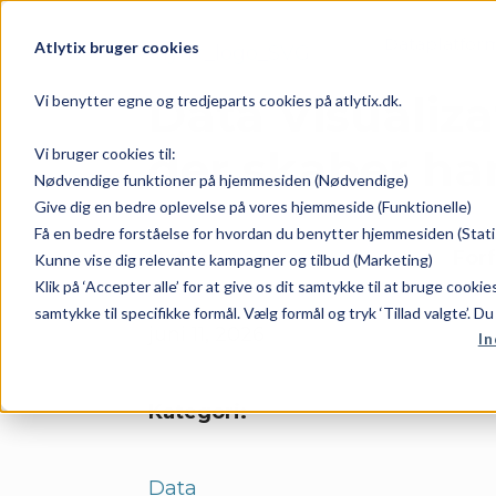
Dataplatfor
Atlytix bruger cookies
Data Visualiz
Vi benytter egne og tredjeparts cookies på atlytix.dk.
der skaber ha
Vi bruger cookies til:
Nødvendige funktioner på hjemmesiden (Nødvendige)
Give dig en bedre oplevelse på vores hjemmeside (Funktionelle)
Få en bedre forståelse for hvordan du benytter hjemmesiden (Stati
Dato:
Forf
Kunne vise dig relevante kampagner og tilbud (Marketing)
Klik på ‘Accepter alle’ for at give os dit samtykke til at bruge cooki
samtykke til specifikke formål. Vælg formål og tryk ‘Tillad valgte’. D
juni 11, 2026
In
Kategori:
Data