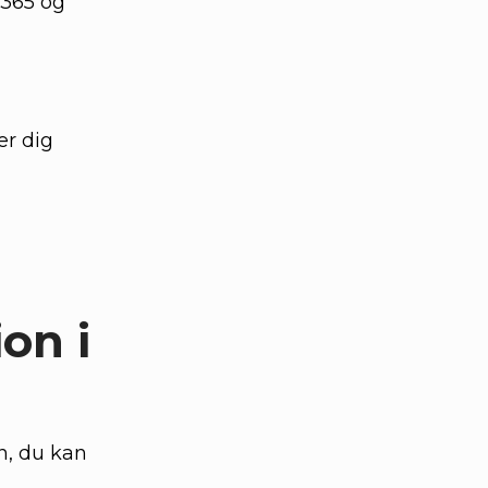
 365 og
er dig
on i
n, du kan