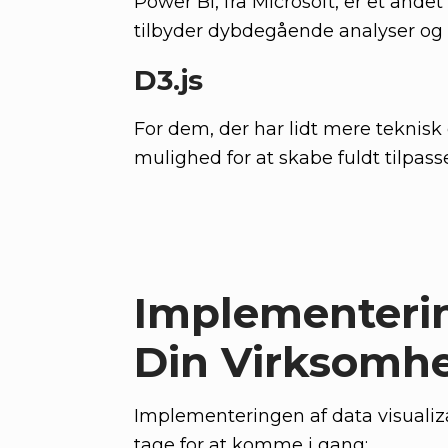
Power BI, fra Microsoft, er et ande
tilbyder dybdegående analyser og v
D3.js
For dem, der har lidt mere teknisk e
mulighed for at skabe fuldt tilpass
Implementering
Din Virksomh
Implementeringen af data visualizat
tage for at komme i gang: