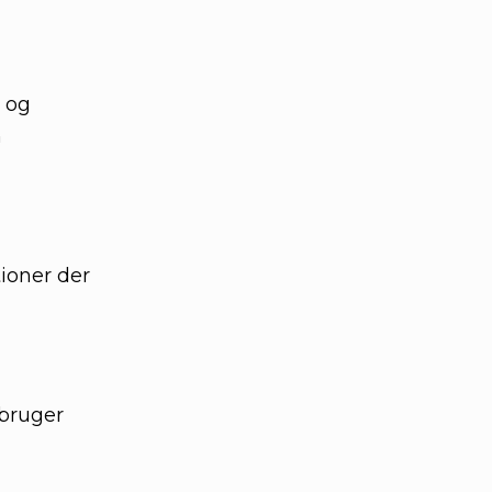
, og
n
tioner der
 bruger