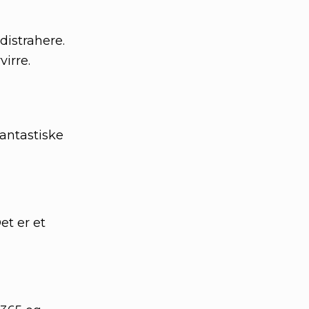
distrahere.
virre.
fantastiske
et er et