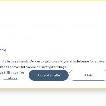
m
Kunder
Academy
Om os
ation: Sådan præsent
ndling
stik)
atter:
es til alle disse formål. Du kan også bruge afkrydsningsfelterne for at give
u kan til enhver tid trække dit samtykke tilbage.
dstillinger for
Rene
Acceptér alle
Afvis
cookies