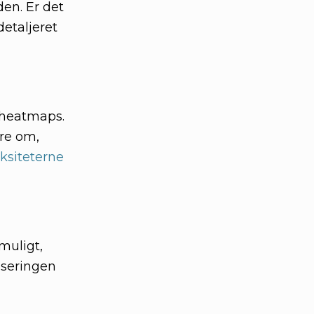
den. Er det
detaljeret
e heatmaps.
ere om,
ksiteterne
muligt,
iseringen