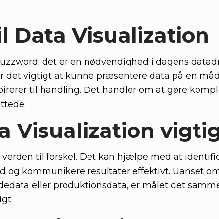
il Data Visualization
t buzzword; det er en nødvendighed i dagens data
 er det vigtigt at kunne præsentere data på en måd
irerer til handling. Det handler om at gøre komp
ttede.
a Visualization vigti
verden til forskel. Det kan hjælpe med at identifi
ld og kommunikere resultater effektivt. Uanset o
ndedata eller produktionsdata, er målet det samme
gt.