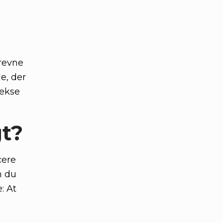
drevne
e, der
lekse
gt?
cere
m du
: At