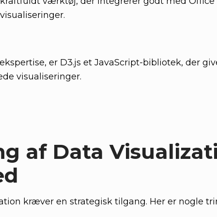
t kraftfuldt værktøj, der integrerer godt med Office
isualiseringer.
kspertise, er D3.js et JavaScript-bibliotek, der giv
ede visualiseringer.
 af Data Visualizati
ed
ion kræver en strategisk tilgang. Her er nogle tri