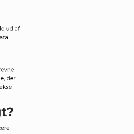
de ud af
ata.
drevne
e, der
lekse
gt?
cere