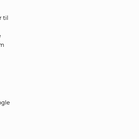
til
e
om
ogle