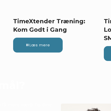
TimeXtender Træning:
Ti
Kom Godt i Gang
Lo
S
Læs mere
smål?
 få mere værdi fra dine