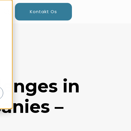
Kontakt Os
enges in
anies –