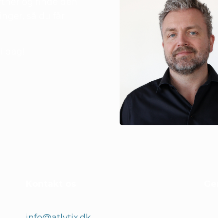
rtner og finde den
inger, så du får
i dag!
Kontakt os
Ge
info@atlytix.dk