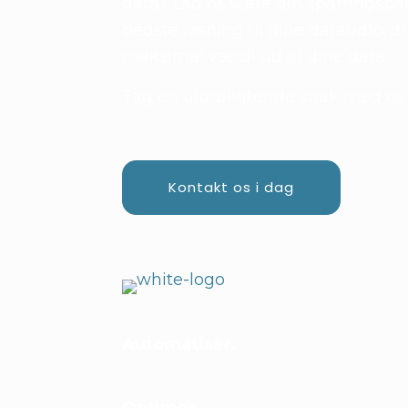
data? Lad os være din sparringspa
bedste løsning til dine dataudfordr
maksimal værdi ud af dine data.
Tag en uforpligtende snak med os 
Kontakt os i dag
Automatiser