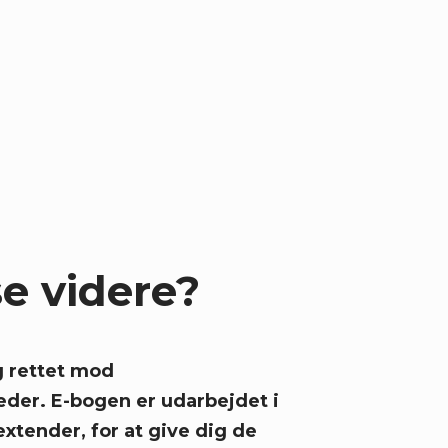
erende IT-infrastruktur er en
r integrationen for at opretholde
Ved at adressere udfordringer
ksomheder forbedre den
tender
kan strømline MDM-
t.
se videre?
 rettet mod
der. E-bogen er udarbejdet i
tender, for at give dig de