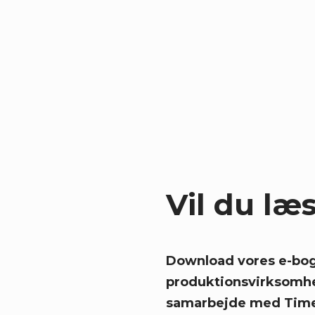
emfri integration af MDM-løsninger med den eksist
l sikre kompatibilitet og minimal forstyrrelse unde
æggende for produktionsvirksomheders succes. 
rnance, forandringsledelse og integration kan vir
støtte strategiske initiativer. Løsninger som
TimeX
virksomheder at håndtere deres masterdata effektiv
Vil du læ
Download vores e-bog
produktionsvirksomhe
samarbejde med Timex