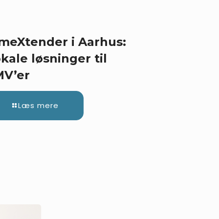
meXtender i Aarhus:
kale løsninger til
MV’er
Læs mere