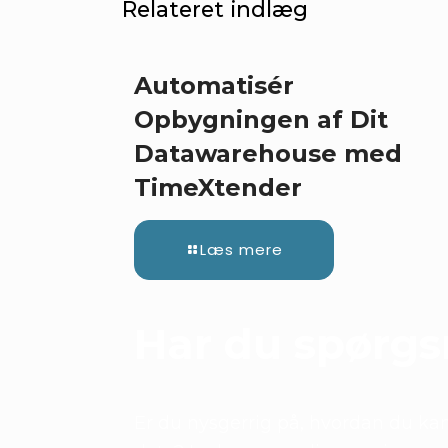
Relateret indlæg
Automatisér
Opbygningen af Dit
Datawarehouse med
TimeXtender
Læs mere
Har du spørg
Er du nysgerrig på, hvordan du kan