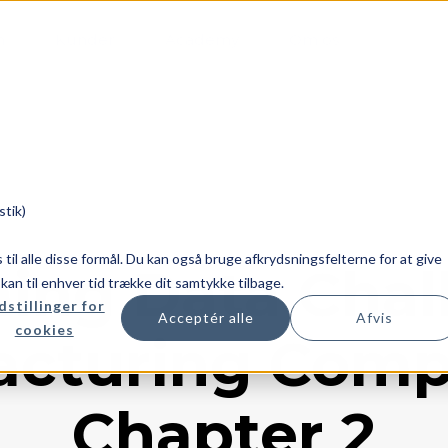
m
Kunder
Academy
Om os
stik)
es til alle disse formål. Du kan også bruge afkrydsningsfelterne for at give
ing Data Chall
u kan til enhver tid trække dit samtykke tilbage.
dstillinger for
Acceptér alle
Afvis
cookies
cturing Comp
Chapter 2