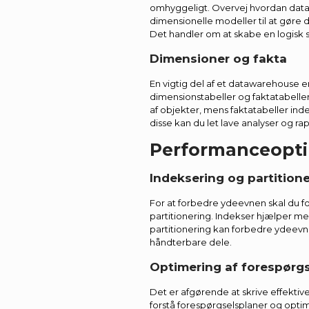
omhyggeligt. Overvej hvordan dataen
dimensionelle modeller til at gøre 
Det handler om at skabe en logisk 
Dimensioner og fakta
En vigtig del af et datawarehouse er
dimensionstabeller og faktatabelle
af objekter, mens faktatabeller in
disse kan du let lave analyser og ra
Performanceopti
Indeksering og partition
For at forbedre ydeevnen skal du f
partitionering. Indekser hjælper m
partitionering kan forbedre ydeevne
håndterbare dele.
Optimering af forespørgs
Det er afgørende at skrive effekti
forstå forespørgselsplaner og opti