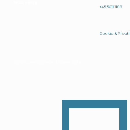
Skab værdi
+45 5011 1188
Cookie & Privatli
© 2026 Alle rittigheder tilhører Atlytix