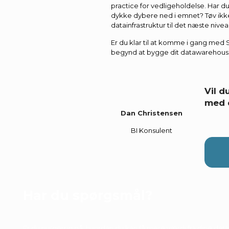
practice for vedligeholdelse. Har du
dykke dybere ned i emnet? Tøv ikke
datainfrastruktur til det næste niv
Er du klar til at komme i gang med
begynd at bygge dit datawarehous
Vil 
med 
Dan Christensen
BI Konsulent
Har du spørgsmål?
Er du nysgerrig på, hvordan du kan få mere værdi fra dine data