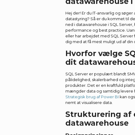
datawarehouse i
Hej der! Er du IT-ansvarlig og søge
datastyring? Så er du kommet til det
ned i datawarehouse i SQL Server, hv
performance og best practice. Uan
eller har arbejdet med SQL Server f
dig med at få mest muligt ud af din d
Hvorfor vælge SQL
dit datawarehou
SQL Server er populært blandt SMV
pålidelighed, skalerbarhed og inte
produkter. Det er en kraftfuld plat
mængder data og samtidig levere h
Strategisk brug af Power BI
kan også
nemt at visualisere data.
Strukturering af 
datawarehouse