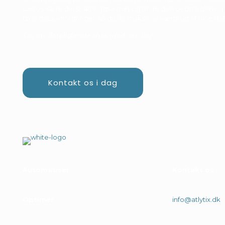
Lad os være din sparringspartner og finde den bedste løsning t
dine dataudfordringer, så du får maksimal værdi ud af dine dat
Tag en uforpligtende snak med os i dag!
Kontakt os i dag
Automatiser
Kontakt os
Optimer
info@atlytix.dk