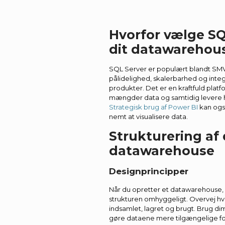
Hvorfor vælge SQL
dit datawarehou
SQL Server er populært blandt SMV
pålidelighed, skalerbarhed og inte
produkter. Det er en kraftfuld plat
mængder data og samtidig levere h
Strategisk brug af Power BI
kan også
nemt at visualisere data.
Strukturering af 
datawarehouse
Designprincipper
Når du opretter et datawarehouse, 
strukturen omhyggeligt. Overvej hv
indsamlet, lagret og brugt. Brug dim
gøre dataene mere tilgængelige fo