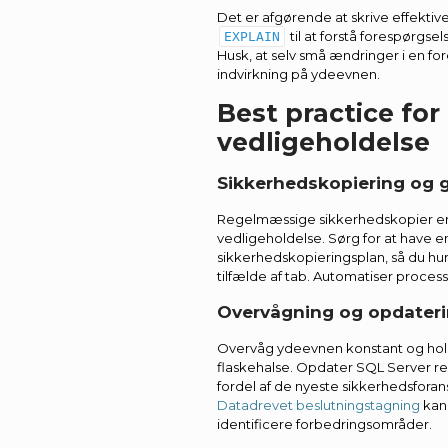
Det er afgørende at skrive effektiv
til at forstå forespørgs
EXPLAIN
Husk, at selv små ændringer i en fo
indvirkning på ydeevnen.
Best practice for
vedligeholdelse
Sikkerhedskopiering og 
Regelmæssige sikkerhedskopier er e
vedligeholdelse. Sørg for at have en
sikkerhedskopieringsplan, så du hu
tilfælde af tab. Automatiser process
Overvågning og opdateri
Overvåg ydeevnen konstant og hol
flaskehalse. Opdater SQL Server re
fordel af de nyeste sikkerhedsforan
Datadrevet beslutningstagning
kan
identificere forbedringsområder.