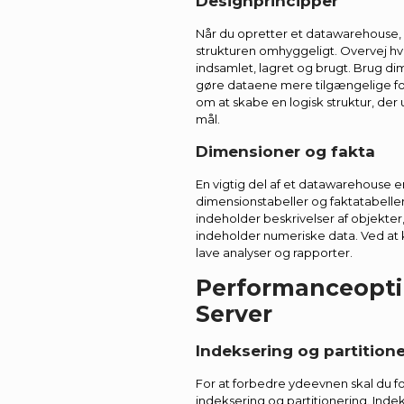
Designprincipper
Når du opretter et datawarehouse, 
strukturen omhyggeligt. Overvej hv
indsamlet, lagret og brugt. Brug dim
gøre dataene mere tilgængelige fo
om at skabe en logisk struktur, de
mål.
Dimensioner og fakta
En vigtig del af et datawarehouse er
dimensionstabeller og faktatabelle
indeholder beskrivelser af objekter
indeholder numeriske data. Ved at 
lave analyser og rapporter.
Performanceopti
Server
Indeksering og partition
For at forbedre ydeevnen skal du f
indeksering og partitionering. Ind