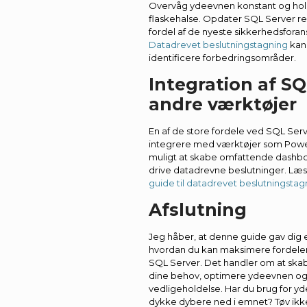
Overvåg ydeevnen konstant og hol
flaskehalse. Opdater SQL Server re
fordel af de nyeste sikkerhedsforan
Datadrevet beslutningstagning
kan
identificere forbedringsområder.
Integration af S
andre værktøjer
En af de store fordele ved SQL Serve
integrere med værktøjer som Power
muligt at skabe omfattende dashbo
drive datadrevne beslutninger. Læs
guide til datadrevet beslutningstag
Afslutning
Jeg håber, at denne guide gav dig et
hvordan du kan maksimere fordele
SQL Server. Det handler om at skabe
dine behov, optimere ydeevnen og f
vedligeholdelse. Har du brug for yde
dykke dybere ned i emnet? Tøv ikk