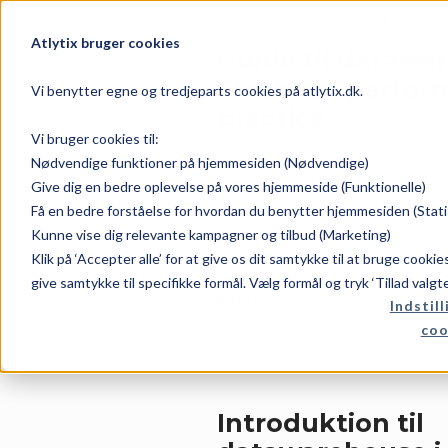
Atlytix bruger cookies
Guide til datawa
Struktur, perfor
Vi benytter egne og tredjeparts cookies på atlytix.dk.
practice
Vi bruger cookies til:
Nødvendige funktioner på hjemmesiden (Nødvendige)
Dato:
Forfatter:
Give dig en bedre oplevelse på vores hjemmeside (Funktionelle)
Få en bedre forståelse for hvordan du benytter hjemmesiden (Stati
Kunne vise dig relevante kampagner og tilbud (Marketing)
juni 6, 2026
Rene
Klik på ‘Accepter alle’ for at give os dit samtykke til at bruge cooki
give samtykke til specifikke formål. Vælg formål og tryk ‘Tillad valgt
Kategori:
Indstill
coo
Data
Introduktion til