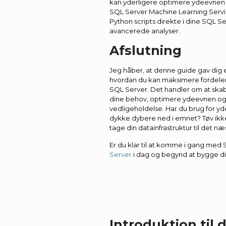
kan yderligere optimere ydeevnen o
SQL Server Machine Learning Servi
Python scripts direkte i dine SQL S
avancerede analyser.
Afslutning
Jeg håber, at denne guide gav dig et
hvordan du kan maksimere fordele
SQL Server. Det handler om at skabe
dine behov, optimere ydeevnen og f
vedligeholdelse. Har du brug for yde
dykke dybere ned i emnet? Tøv ikk
tage din datainfrastruktur til det 
Er du klar til at komme i gang med
Server
i dag og begynd at bygge d
Introduktion til