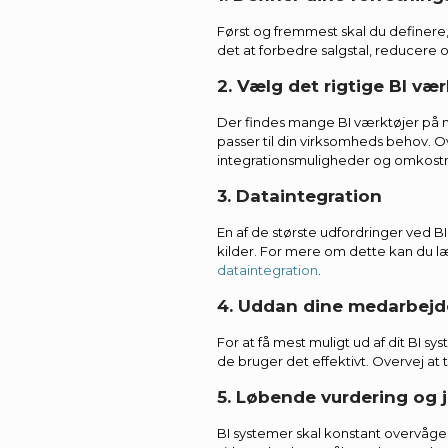
Først og fremmest skal du definere,
det at forbedre salgstal, reducere 
2. Vælg det rigtige BI vær
Der findes mange BI værktøjer på ma
passer til din virksomheds behov. 
integrationsmuligheder og omkostn
3. Dataintegration
En af de største udfordringer ved BI
kilder. For mere om dette kan du l
dataintegration
.
4. Uddan dine medarbejd
For at få mest muligt ud af dit BI 
de bruger det effektivt. Overvej at 
5. Løbende vurdering og 
BI systemer skal konstant overvåges 