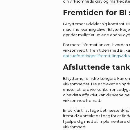
din virksomheds krav og markedst
Fremtiden for BI
BI systemer udvikler sig konstant. M
machine learning bliver BI værktøje
gør det muligt at udlede endnu dybe
For mere information om, hvordan 
virksomhed til fremtiden med BI, ka
dataudfordringer i fremstillingsvir
Afsluttende tank
BI systemer er ikke længere kun en 
virksomheder. De er blevet en nød
ønsker at forblive konkurrencedygti
dine data effektivt kan du skabe be
virksomhed fremad.
Er du klar til at tage det næste skr
fremtid? Kontakt os i dag for at find
hjælpe dig med at implementere det
virksomhed.