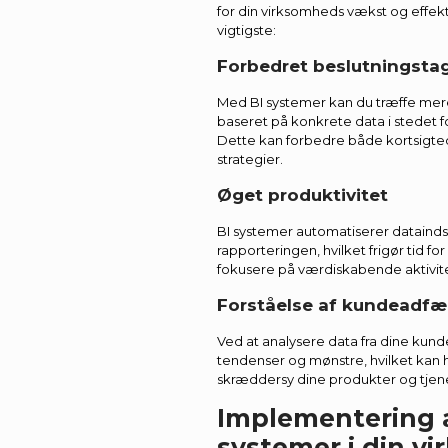
for din virksomheds vækst og effekti
vigtigste:
Forbedret beslutningsta
Med BI systemer kan du træffe mer
baseret på konkrete data i stedet
Dette kan forbedre både kortsigte
strategier.
Øget produktivitet
BI systemer automatiserer dataind
rapporteringen, hvilket frigør tid fo
fokusere på værdiskabende aktivite
Forståelse af kundeadfæ
Ved at analysere data fra dine kunde
tendenser og mønstre, hvilket kan 
skræddersy dine produkter og tjene
Implementering a
systemer i din v