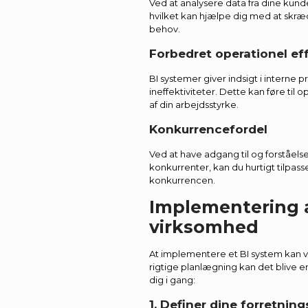
Ved at analysere data fra dine kund
hvilket kan hjælpe dig med at skræd
behov.
Forbedret operationel eff
BI systemer giver indsigt i interne 
ineffektiviteter. Dette kan føre til
af din arbejdsstyrke.
Konkurrencefordel
Ved at have adgang til og forståels
konkurrenter, kan du hurtigt tilpass
konkurrencen.
Implementering a
virksomhed
At implementere et BI system kan 
rigtige planlægning kan det blive en 
dig i gang:
1. Definer dine forretnin