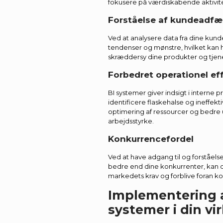
fokusere på værdiskabende aktivite
Forståelse af kundeadfæ
Ved at analysere data fra dine kunde
tendenser og mønstre, hvilket kan 
skræddersy dine produkter og tjene
Forbedret operationel eff
BI systemer giver indsigt i interne 
identificere flaskehalse og ineffektiv
optimering af ressourcer og bedre u
arbejdsstyrke.
Konkurrencefordel
Ved at have adgang til og forståels
bedre end dine konkurrenter, kan du
markedets krav og forblive foran k
Implementering a
systemer i din v