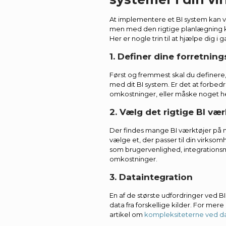
At implementere et BI system kan v
men med den rigtige planlægning ka
Her er nogle trin til at hjælpe dig i 
1. Definer dine forretnin
Først og fremmest skal du definere
med dit BI system. Er det at forbedr
omkostninger, eller måske noget he
2. Vælg det rigtige BI vær
Der findes mange BI værktøjer på ma
vælge et, der passer til din virkso
som brugervenlighed, integrations
omkostninger.
3. Dataintegration
En af de største udfordringer ved BI
data fra forskellige kilder. For me
artikel om
kompleksiteterne ved da