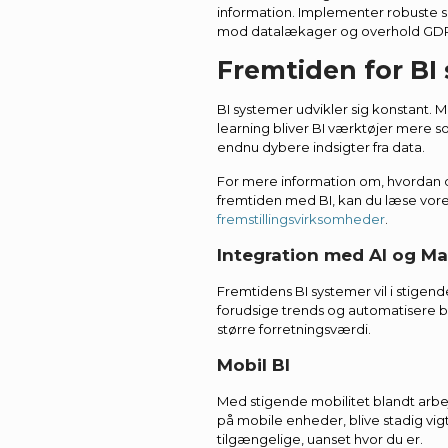
information. Implementer robuste si
mod datalækager og overhold GDP
Fremtiden for BI
BI systemer udvikler sig konstant. 
learning bliver BI værktøjer mere so
endnu dybere indsigter fra data.
For mere information om, hvordan d
fremtiden med BI, kan du læse vore
fremstillingsvirksomheder
.
Integration med AI og M
Fremtidens BI systemer vil i stigend
forudsige trends og automatisere b
større forretningsværdi.
Mobil BI
Med stigende mobilitet blandt arbej
på mobile enheder, blive stadig vigti
tilgængelige, uanset hvor du er.