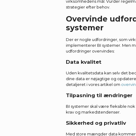
virksomhedens mål. Vurder regelmæ
strategier efter behov.
Overvinde udfor
systemer
Der er nogle udfordringer, som virk
implementerer BI systemer. Men med
udfordringer overvindes:
Data kvalitet
Uden kvalitetsdata kan selv det beds
dine data er nøjagtige og opdater
detaljeret i vores artikel om
overvin
Tilpasning til ændringer
BI systemer skal være fleksible nok 
krav og markedstendenser.
Sikkerhed og privatliv
Med store mængder data kommer og