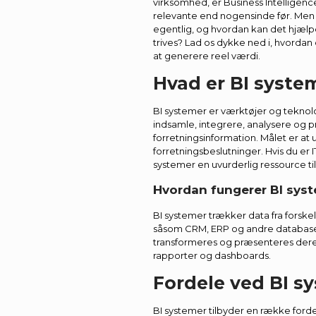
virksomhed, er Business Intelligenc
relevante end nogensinde før. Men 
egentlig, og hvordan kan det hjæl
trives? Lad os dykke ned i, hvordan 
at generere reel værdi.
Hvad er BI syste
BI systemer er værktøjer og teknolo
indsamle, integrere, analysere og 
forretningsinformation. Målet er at
forretningsbeslutninger. Hvis du er I
systemer en uvurderlig ressource til
Hvordan fungerer BI sys
BI systemer trækker data fra forskel
såsom CRM, ERP og andre database
transformeres og præsenteres dereft
rapporter og dashboards.
Fordele ved BI s
BI systemer tilbyder en række ford