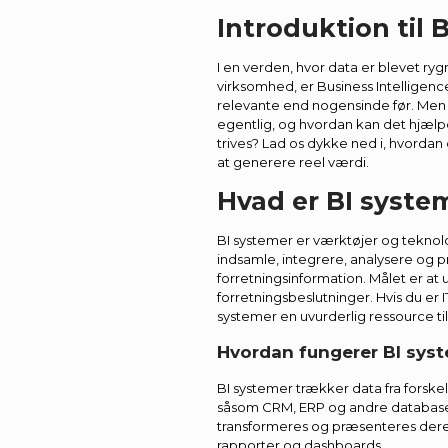
Introduktion til 
I en verden, hvor data er blevet ry
virksomhed, er Business Intelligenc
relevante end nogensinde før. Men 
egentlig, og hvordan kan det hjæl
trives? Lad os dykke ned i, hvordan 
at generere reel værdi.
Hvad er BI syste
BI systemer er værktøjer og teknolo
indsamle, integrere, analysere og 
forretningsinformation. Målet er at
forretningsbeslutninger. Hvis du er I
systemer en uvurderlig ressource til
Hvordan fungerer BI sys
BI systemer trækker data fra forskel
såsom CRM, ERP og andre database
transformeres og præsenteres dereft
rapporter og dashboards.