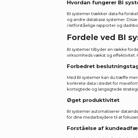
Hvordan fungerer BI sys
BI systemer trækker data fra forske
og andre database systemer. Disse
i letforståelige rapporter og dashbo
Fordele ved BI s
BI systemer tilbyder en række ford
virksomheds vækst og effektivitet. H
Forbedret beslutningsta
Med BI systemer kan du træffe mer
konkrete data i stedet for mavefo
kortsigtede og langsigtede strategi
Øget produktivitet
BI systemer automatiserer dataindsa
for dine medarbejdere til at fokuse
Forståelse af kundeadfæ