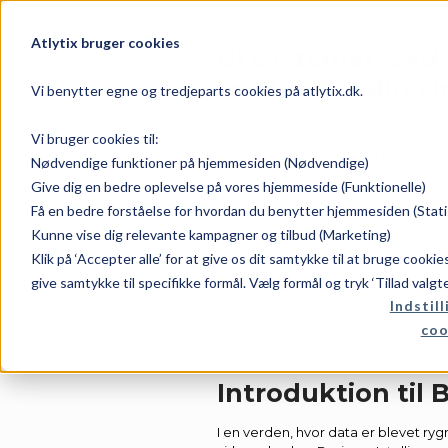
Atlytix bruger cookies
BI systemer: Såd
med data i din v
Vi benytter egne og tredjeparts cookies på atlytix.dk.
Vi bruger cookies til:
Dato:
Forfatter:
Nødvendige funktioner på hjemmesiden (Nødvendige)
Give dig en bedre oplevelse på vores hjemmeside (Funktionelle)
Få en bedre forståelse for hvordan du benytter hjemmesiden (Stati
juni 5, 2026
Rene
Kunne vise dig relevante kampagner og tilbud (Marketing)
Klik på ‘Accepter alle’ for at give os dit samtykke til at bruge cooki
Kategori:
give samtykke til specifikke formål. Vælg formål og tryk ‘Tillad valgt
Indstill
coo
Data
Introduktion til 
I en verden, hvor data er blevet ry