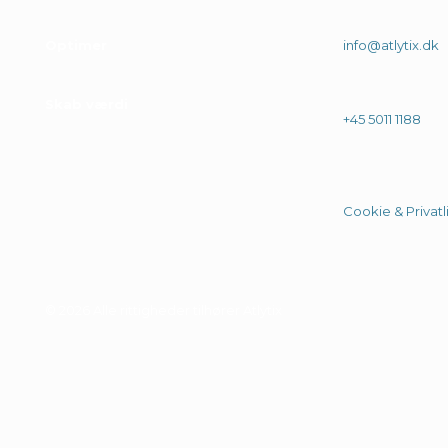
Optimer
info@atlytix.dk
Skab værdi
+45 5011 1188
Cookie & Privatli
© 2026 Alle rittigheder tilhører Atlytix