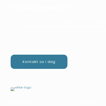
Har du spørgsmål?
Er du nysgerrig på, hvordan du kan få mere værdi fra dine data
Lad os være din sparringspartner og finde den bedste løsning t
dine dataudfordringer, så du får maksimal værdi ud af dine dat
Tag en uforpligtende snak med os i dag!
Kontakt os i dag
Automatiser
Kontakt os