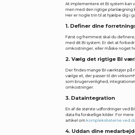
At implementere et BI system kan v
men med den rigtige planlægning ka
Her er nogle trin til at hjælpe dig i 
1. Definer dine forretnin
Først og fremmest skal du definere
med dit BI system. Er det at forbedr
omkostninger, eller måske noget he
2. Vælg det rigtige BI vær
Der findes mange BI værktøjer på ma
vælge et, der passer til din virkso
som brugervenlighed, integrations
omkostninger.
3. Dataintegration
En af de største udfordringer ved BI
data fra forskellige kilder. For me
artikel om
kompleksiteterne ved da
4. Uddan dine medarbejd