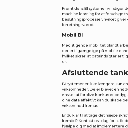
Fremtidens BI systemer vil i stigend
machine learning for at forudsige 
beslutningsprocesser, hvilket giver
forretningsværdi.
Mobil BI
Med stigende mobilitet blandt arbej
der er tilgængelige på mobile enhed
hvilket sikrer, at dataindsigter er t
er.
Afsluttende tank
BI systemer er ikke længere kun en 
virksomheder. De er blevet en nød
ønsker at forblive konkurrencedygti
dine data effektivt kan du skabe be
virksomhed fremad.
Er du klar til at tage det næste skr
fremtid? Kontakt os i dag for at find
hjælpe dig med at implementere det