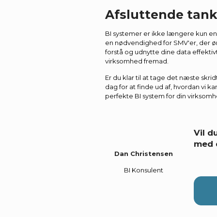
Afsluttende tank
BI systemer er ikke længere kun en 
en nødvendighed for SMV'er, der øn
forstå og udnytte dine data effekti
virksomhed fremad.
Er du klar til at tage det næste skr
dag for at finde ud af, hvordan vi
perfekte BI system for din virksomh
Vil 
med 
Dan Christensen
BI Konsulent