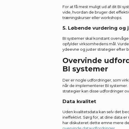
For at få mest muligt ud af dit BI s
vide, hvordan de bruger det effektiv
træningskurser eller workshops.
5. Løbende vurdering og 
BI systemer skal konstant overvåges f
opfylder virksomhedens mål. Vurde
ydeevne og juster strategier efter 
Overvinde udfor
BI systemer
Der er nogle udfordringer, som virk
når de implementerer BI systemer.
strategier kan disse udfordringer o
Data kvalitet
Uden kvalitetsdata kan selv det be
ineffektivt. Sørg for, at dine data 
har diskuteret dette emne mere deta
overvinde dataudfordringer
.