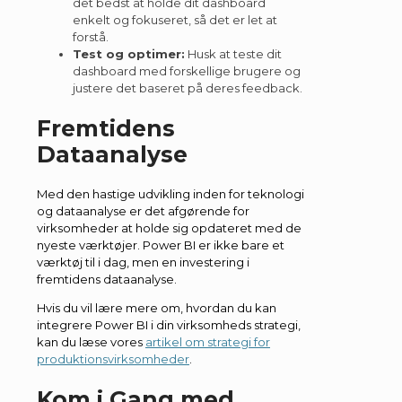
det bedst at holde dit dashboard
enkelt og fokuseret, så det er let at
forstå.
Test og optimer:
Husk at teste dit
dashboard med forskellige brugere og
justere det baseret på deres feedback.
Fremtidens
Dataanalyse
Med den hastige udvikling inden for teknologi
og dataanalyse er det afgørende for
virksomheder at holde sig opdateret med de
nyeste værktøjer. Power BI er ikke bare et
værktøj til i dag, men en investering i
fremtidens dataanalyse.
Hvis du vil lære mere om, hvordan du kan
integrere Power BI i din virksomheds strategi,
kan du læse vores
artikel om strategi for
produktionsvirksomheder
.
Kom i Gang med