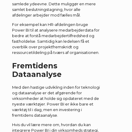
samlede ydeevne. Dette muliggør en mere
samlet beslutningstagning, hvor alle
afdelinger arbejder mod fælles mål.
For eksempel kan HR-afdelingen bruge
Power BI til at analysere medarbejderdata for
bedre at forstå medarbejdertilfredshed og
fastholdelse. Samtidig kan ledelsen få et
overblik over projektfremskridt og
ressourcetildeling på tværs af organisationen.
Fremtidens
Dataanalyse
Med den hastige udvikling inden for teknologi
og dataanalyse er det afgørende for
virksomheder at holde sig opdateret med de
nyeste værktøjer. Power BI er ikke bare et
værktøj til i dag, men en investering i
fremtidens dataanalyse.
Hvis du vil lære mere om, hvordan du kan
integrere Power BI i din virksomheds strategi,