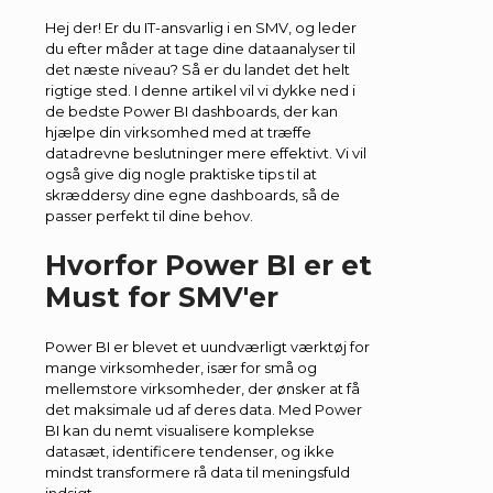
Hej der! Er du IT-ansvarlig i en SMV, og leder
du efter måder at tage dine dataanalyser til
det næste niveau? Så er du landet det helt
rigtige sted. I denne artikel vil vi dykke ned i
de bedste Power BI dashboards, der kan
hjælpe din virksomhed med at træffe
datadrevne beslutninger mere effektivt. Vi vil
også give dig nogle praktiske tips til at
skræddersy dine egne dashboards, så de
passer perfekt til dine behov.
Hvorfor Power BI er et
Must for SMV'er
Power BI er blevet et uundværligt værktøj for
mange virksomheder, især for små og
mellemstore virksomheder, der ønsker at få
det maksimale ud af deres data. Med Power
BI kan du nemt visualisere komplekse
datasæt, identificere tendenser, og ikke
mindst transformere rå data til meningsfuld
indsigt.