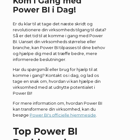
Kom i Gang med
Power BI i Dag!
Er du klar til at tage det næste skridt og
revolutionere din virksomheds tilgang til data?
Så er det tid til at komme i gang med Power
BI. Uanset din virksomheds størrelse eller
branche, kan Power BI tilpasses til dine behov
og hjælpe dig med at træffe bedre, mere
informerede beslutninger.
Har du spørgsmål eller brug for hjælp til at
komme i gang? Kontakt os i dag, og lad os
tage en snak om, hvordan vi kan hjælpe din
virksomhed med at udnytte potentialet i
Power BI!
For mere information om, hvordan Power BI
kan transformere din virksomhed, kan du
besøge
Power BI's officielle hjemmeside
.
Top Power BI