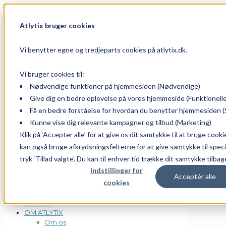
Atlytix bruger cookies
✕
Vi benytter egne og tredjeparts cookies på atlytix.dk.
✕
Vi bruger cookies til:
DATAPLATFORM
Nødvendige funktioner på hjemmesiden (Nødvendige)
Dataplatform
AI og automatisering
Give dig en bedre oplevelse på vores hjemmeside (Funktionelle
PowerBI Workshops
Få en bedre forståelse for hvordan du benytter hjemmesiden (S
LØSNINGER
Kunne vise dig relevante kampagner og tilbud (Marketing)
Microsoft Power BI
Klik på ‘Accepter alle’ for at give os dit samtykke til at bruge cookie
TimeXtender
Jet Analytics
kan også bruge afkrydsningsfelterne for at give samtykke til speci
TimeXtender Data Quality
tryk ‘Tillad valgte’. Du kan til enhver tid trække dit samtykke tilbag
ACADEMY
Indstillinger for
Blog
Acceptér alle
cookies
Whitepaper
Podcast
KUNDER
OM ATLYTIX
Om os