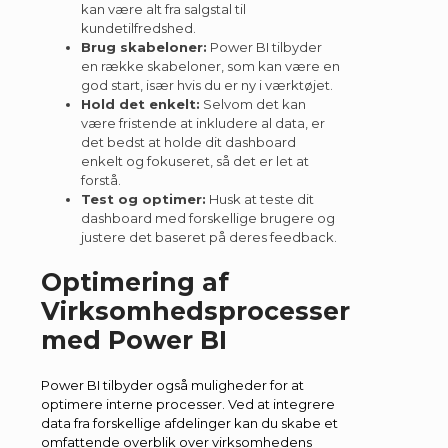
kan være alt fra salgstal til
kundetilfredshed.
Brug skabeloner:
Power BI tilbyder
en række skabeloner, som kan være en
god start, især hvis du er ny i værktøjet.
Hold det enkelt:
Selvom det kan
være fristende at inkludere al data, er
det bedst at holde dit dashboard
enkelt og fokuseret, så det er let at
forstå.
Test og optimer:
Husk at teste dit
dashboard med forskellige brugere og
justere det baseret på deres feedback.
Optimering af
Virksomhedsprocesser
med Power BI
Power BI tilbyder også muligheder for at
optimere interne processer. Ved at integrere
data fra forskellige afdelinger kan du skabe et
omfattende overblik over virksomhedens