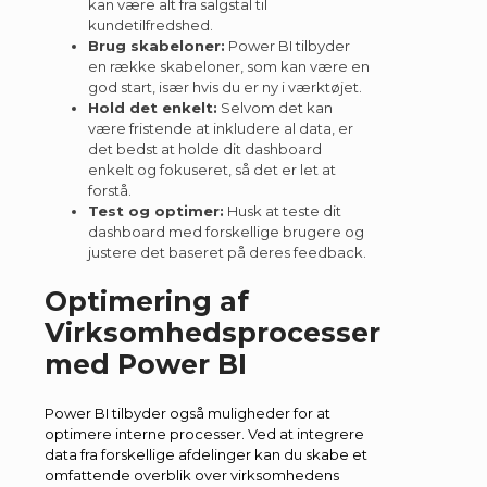
kan være alt fra salgstal til
kundetilfredshed.
Brug skabeloner:
Power BI tilbyder
en række skabeloner, som kan være en
god start, især hvis du er ny i værktøjet.
Hold det enkelt:
Selvom det kan
være fristende at inkludere al data, er
det bedst at holde dit dashboard
enkelt og fokuseret, så det er let at
forstå.
Test og optimer:
Husk at teste dit
dashboard med forskellige brugere og
justere det baseret på deres feedback.
Optimering af
Virksomhedsprocesser
med Power BI
Power BI tilbyder også muligheder for at
optimere interne processer. Ved at integrere
data fra forskellige afdelinger kan du skabe et
omfattende overblik over virksomhedens