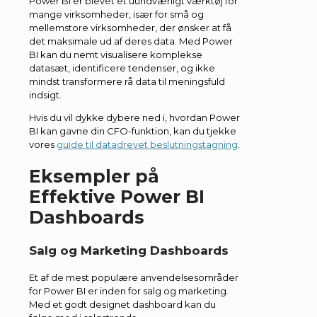
Power BI er blevet et uundværligt værktøj for
mange virksomheder, især for små og
mellemstore virksomheder, der ønsker at få
det maksimale ud af deres data. Med Power
BI kan du nemt visualisere komplekse
datasæt, identificere tendenser, og ikke
mindst transformere rå data til meningsfuld
indsigt.
Hvis du vil dykke dybere ned i, hvordan Power
BI kan gavne din CFO-funktion, kan du tjekke
vores
guide til datadrevet beslutningstagning
.
Eksempler på
Effektive Power BI
Dashboards
Salg og Marketing Dashboards
Et af de mest populære anvendelsesområder
for Power BI er inden for salg og marketing.
Med et godt designet dashboard kan du