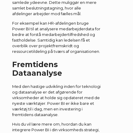
samlede ydeevne. Dette muliggør en mere
samlet beslutningstagning, hvor alle
afdelinger arbejder mod fælles mål.
For eksempel kan HR-afdelingen bruge
Power BI til at analysere medarbejderdata for
bedre at forstå medarbejdertilfredshed og
fastholdelse. Samtidig kan ledelsen få et
overblik over projektfremskridt og
ressourcetildeling på tværs af organisationen.
Fremtidens
Dataanalyse
Med den hastige udvikling inden for teknologi
og dataanalyse er det afgørende for
virksomheder at holde sig opdateret med de
nyeste værktøjer. Power BI er ikke bare et
værktøj til i dag, men en investering i
fremtidens dataanalyse.
Hvis du vil lære mere om, hvordan du kan
integrere Power BI i din virksomheds strategi,