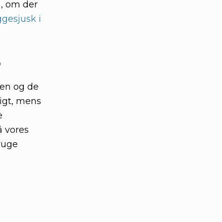
å, om der
gesjusk i
s
den og de
ligt, mens
e
å vores
bruge