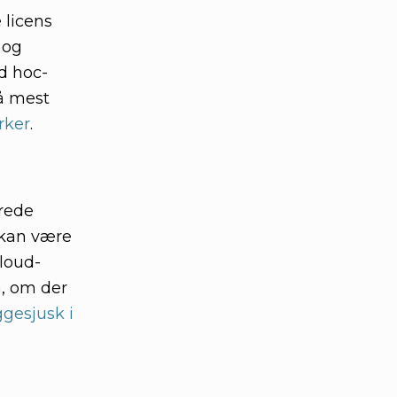
 licens
 og
d hoc-
få mest
rker
.
erede
t kan være
cloud-
å, om der
gesjusk i