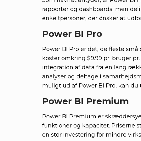
Som navnet antyder, er Power BI Fr
rapporter og dashboards, men deli
enkeltpersoner, der ønsker at udf
Power BI Pro
Power BI Pro er det, de fleste små
koster omkring $9.99 pr. bruger p
integration af data fra en lang ræ
analyser og deltage i samarbejdsmi
muligt ud af Power BI Pro, kan du 
Power BI Premium
Power BI Premium er skræddersyet t
funktioner og kapacitet. Priserne s
en stor investering for mindre vir