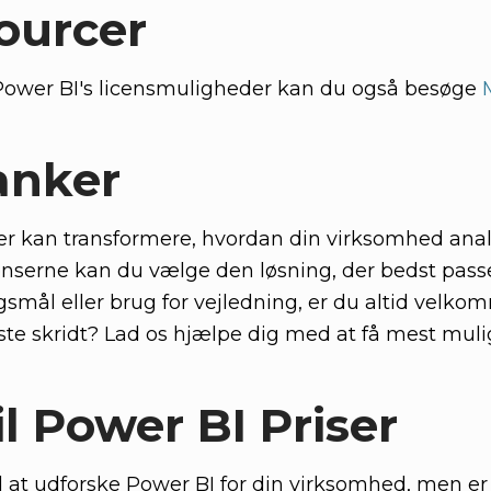
ourcer
Power BI's licensmuligheder kan du også besøge
anker
 der kan transformere, hvordan din virksomhed ana
enserne kan du vælge den løsning, der bedst passe
smål eller brug for vejledning, er du altid velkom
æste skridt? Lad os hjælpe dig med at få mest muli
il Power BI Priser
 at udforske Power BI for din virksomhed, men er li