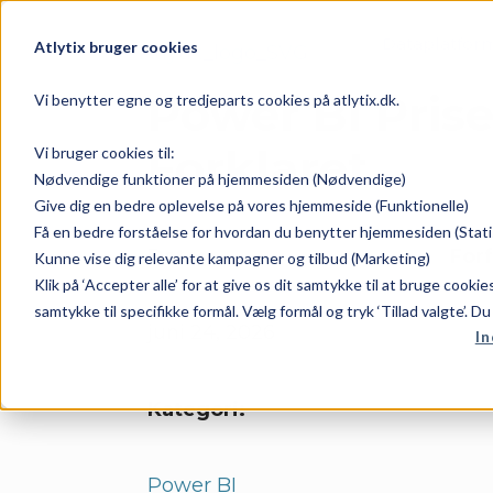
Dataplatfor
Atlytix bruger cookies
Power BI Prise
Vi benytter egne og tredjeparts cookies på atlytix.dk.
Forklaret
Vi bruger cookies til:
Nødvendige funktioner på hjemmesiden (Nødvendige)
Give dig en bedre oplevelse på vores hjemmeside (Funktionelle)
Få en bedre forståelse for hvordan du benytter hjemmesiden (Stati
Dato:
Forf
Kunne vise dig relevante kampagner og tilbud (Marketing)
Klik på ‘Accepter alle’ for at give os dit samtykke til at bruge cooki
samtykke til specifikke formål. Vælg formål og tryk ‘Tillad valgte’. D
juni 24, 2026
In
Kategori:
Power BI