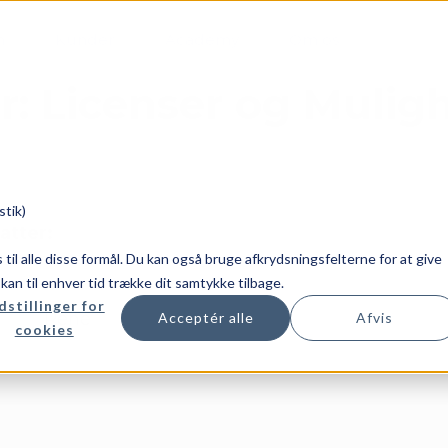
m
Kunder
Academy
Om os
r: Licenser og Mulig
stik)
atter:
es til alle disse formål. Du kan også bruge afkrydsningsfelterne for at give
u kan til enhver tid trække dit samtykke tilbage.
dstillinger for
Rene
Acceptér alle
Afvis
cookies