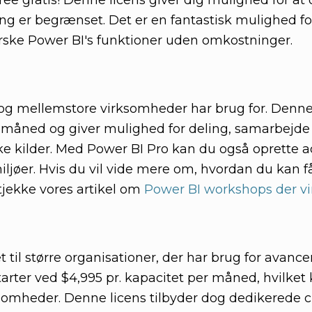
ee gratis! Denne licens giver dig mulighed for at 
ng er begrænset. Det er en fantastisk mulighed fo
orske Power BI's funktioner uden omkostninger.
 og mellemstore virksomheder har brug for. Denne
r. måned og giver mulighed for deling, samarbejde
kke kilder. Med Power BI Pro kan du også oprette a
ljøer. Hvis du vil vide mere om, hvordan du kan 
tjekke vores artikel om
Power BI workshops der vi
il større organisationer, der har brug for avanc
tarter ved $4,995 pr. kapacitet per måned, hvilke
ksomheder. Denne licens tilbyder dog dedikerede 