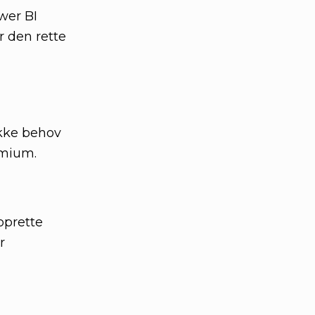
wer BI
 den rette
ikke behov
emium.
oprette
r