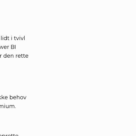
dt i tvivl
wer BI
 den rette
ikke behov
emium.