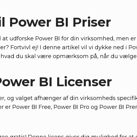
il Power BI Priser
 at udforske Power BI for din virksomhed, men er li
 Fortvivl ej! I denne artikel vil vi dykke ned i Po
å, hvad du skal være opmærksom på, når du vælger
Power BI Licenser
nser, og valget afhænger af din virksomheds specif
per er Power BI Free, Power BI Pro og Power BI Pr