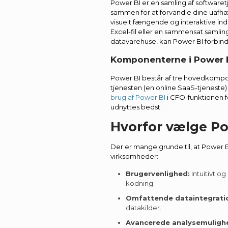
Power BI er en samling af software
sammen for at forvandle dine uaf
visuelt fængende og interaktive ind
Excel-fil eller en sammensat samli
datavarehuse, kan Power BI forbind
Komponenterne i Power 
Power BI består af tre hovedkompo
tjenesten (en online SaaS-tjeneste
brug af Power BI
i CFO-funktionen f
udnyttes bedst.
Hvorfor vælge Po
Der er mange grunde til, at Power BI
virksomheder:
Brugervenlighed:
Intuitivt o
kodning.
Omfattende dataintegrati
datakilder.
Avancerede analysemuligh