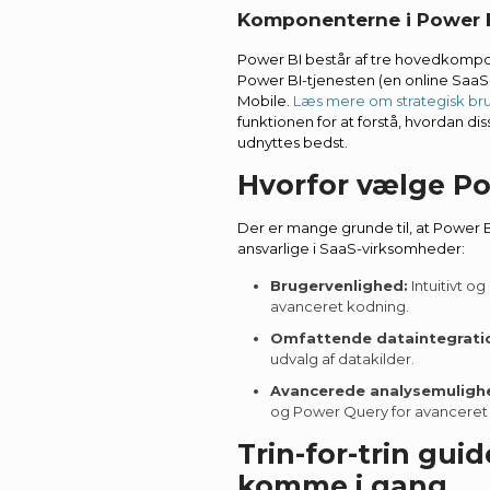
Komponenterne i Power 
Power BI består af tre hovedkompo
Power BI-tjenesten (en online SaaS
Mobile.
Læs mere om strategisk bru
funktionen for at forstå, hvordan 
udnyttes bedst.
Hvorfor vælge Po
Der er mange grunde til, at Power BI
ansvarlige i SaaS-virksomheder:
Brugervenlighed:
Intuitivt o
avanceret kodning.
Omfattende dataintegrati
udvalg af datakilder.
Avancerede analysemuligh
og Power Query for avanceret
Trin-for-trin guide
komme i gang