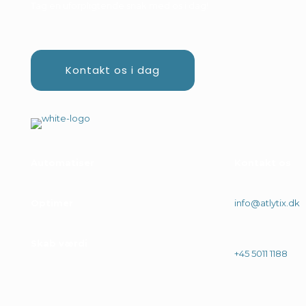
Tag en uforpligtende snak med os i dag!
Kontakt os i dag
Automatiser
Kontakt os
Optimer
info@atlytix.dk
Skab værdi
+45 5011 1188