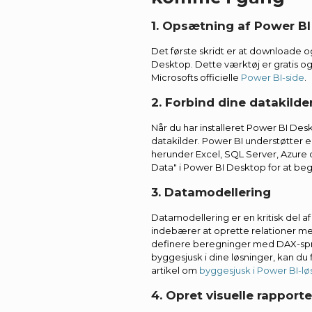
1. Opsætning af Power B
Det første skridt er at downloade o
Desktop. Dette værktøj er gratis o
Microsofts officielle
Power BI-side
.
2. Forbind dine datakilde
Når du har installeret Power BI Des
datakilder. Power BI understøtter en
herunder Excel, SQL Server, Azure
Data" i Power BI Desktop for at be
3. Datamodellering
Datamodellering er en kritisk del a
indebærer at oprette relationer me
definere beregninger med DAX-spro
byggesjusk i dine løsninger, kan du f
artikel om
byggesjusk i Power BI-lø
4. Opret visuelle rapporte