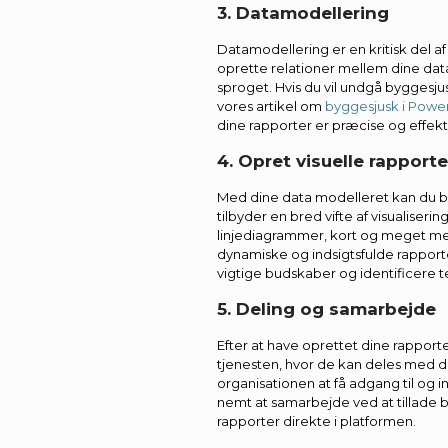
3. Datamodellering
Datamodellering er en kritisk del 
oprette relationer mellem dine da
sproget. Hvis du vil undgå byggesjusk
vores artikel om
byggesjusk i Power
dine rapporter er præcise og effekt
4. Opret visuelle rapporte
Med dine data modelleret kan du b
tilbyder en bred vifte af visualise
linjediagrammer, kort og meget mer
dynamiske og indsigtsfulde rappor
vigtige budskaber og identificere t
5. Deling og samarbejde
Efter at have oprettet dine rapport
tjenesten, hvor de kan deles med dit
organisationen at få adgang til og
nemt at samarbejde ved at tillade
rapporter direkte i platformen.