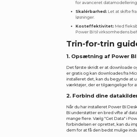
for avanceret datamodellering
Skalérbarhed:
Let at skifte f
løsninger.
Kosteffektivitet:
Med fleksibl
Power BI til virksomhedens be
Trin-for-trin gui
1. Opsætning af Power B
Det første skridt er at downloade o
er gratis og kan downloades fra Micr
installeret det, kan du begynde at 
værktøjer, der er tilgængelige for 
2. Forbind dine datakilde
Når du har installeret Power BI Des
BI understøtter en bred vifte af da
mange flere. Vælg "Get Data" i Pow
forbindelsen er oprettet, kan du 
dem for at få den bedst mulige indsi