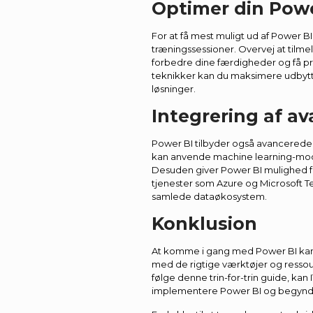
Optimer din Powe
For at få mest muligt ud af Power B
træningssessioner. Overvej at tilme
forbedre dine færdigheder og få pr
teknikker kan du maksimere udbytt
løsninger.
Integrering af a
Power BI tilbyder også avancerede 
kan anvende machine learning-model
Desuden giver Power BI mulighed f
tjenester som Azure og Microsoft T
samlede dataøkosystem.
Konklusion
At komme i gang med Power BI kan
med de rigtige værktøjer og ressou
følge denne trin-for-trin guide, kan
implementere Power BI og begynde 