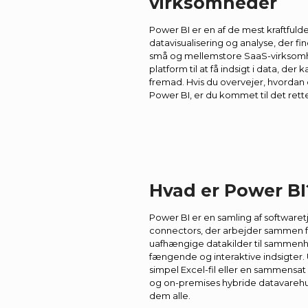
virksomheder
Power BI er en af de mest kraftfuld
datavisualisering og analyse, der find
små og mellemstore SaaS-virksomh
platform til at få indsigt i data, de
fremad. Hvis du overvejer, hvorda
Power BI, er du kommet til det rett
Hvad er Power BI
Power BI er en samling af softwaret
connectors, der arbejder sammen fo
uafhængige datakilder til sammen
fængende og interaktive indsigter. 
simpel Excel-fil eller en sammensa
og on-premises hybride datavarehu
dem alle.