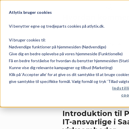
Atlytix bruger cookies
Hvordan kommer 
Power BI?
Vi benytter egne og tredjeparts cookies på atlytix.dk.
Vi bruger cookies til:
Dato:
Forfatter:
Nødvendige funktioner på hjemmesiden (Nødvendige)
Give dig en bedre oplevelse på vores hjemmeside (Funktionelle)
Få en bedre forståelse for hvordan du benytter hjemmesiden (Stati
marts 27, 2026
Rene
Kunne vise dig relevante kampagner og tilbud (Marketing)
Klik på ‘Accepter alle’ for at give os dit samtykke til at bruge cooki
Kategori:
give samtykke til specifikke formål. Vælg formål og tryk ‘Tillad valgt
Indstill
coo
Tips og tricks
Introduktion til 
IT-ansvarlige i Sa