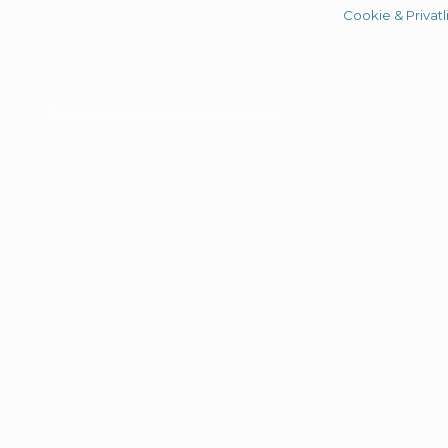
Cookie & Privatli
© 2026 Alle rittigheder tilhører Atlytix