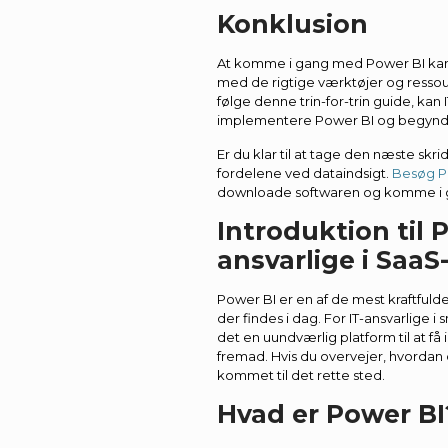
Konklusion
At komme i gang med Power BI kan
med de rigtige værktøjer og ressou
følge denne trin-for-trin guide, kan
implementere Power BI og begynde 
Er du klar til at tage den næste skri
fordelene ved dataindsigt.
Besøg Po
downloade softwaren og komme i 
Introduktion til P
ansvarlige i Saa
Power BI er en af de mest kraftfulde
der findes i dag. For IT-ansvarlige
det en uundværlig platform til at få
fremad. Hvis du overvejer, hvorda
kommet til det rette sted.
Hvad er Power BI