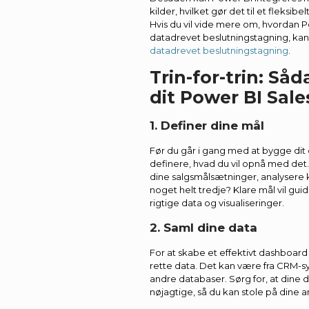
kilder, hvilket gør det til et fleksib
Hvis du vil vide mere om, hvordan 
datadrevet beslutningstagning, ka
datadrevet beslutningstagning
.
Trin-for-trin: Så
dit Power BI Sal
1. Definer dine mål
Før du går i gang med at bygge dit 
definere, hvad du vil opnå med det.
dine salgsmålsætninger, analysere
noget helt tredje? Klare mål vil gui
rigtige data og visualiseringer.
2. Saml dine data
For at skabe et effektivt dashboard
rette data. Det kan være fra CRM-s
andre databaser. Sørg for, at dine
nøjagtige, så du kan stole på dine a