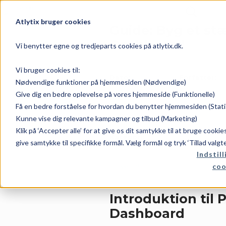
Atlytix bruger cookies
Guide: Byg et st
Dashboard
Vi benytter egne og tredjeparts cookies på atlytix.dk.
Vi bruger cookies til:
Dato:
Forfatter:
Nødvendige funktioner på hjemmesiden (Nødvendige)
Give dig en bedre oplevelse på vores hjemmeside (Funktionelle)
Få en bedre forståelse for hvordan du benytter hjemmesiden (Stati
april 7, 2026
Rene
Kunne vise dig relevante kampagner og tilbud (Marketing)
Klik på ‘Accepter alle’ for at give os dit samtykke til at bruge cooki
Kategori:
give samtykke til specifikke formål. Vælg formål og tryk ‘Tillad valgt
Indstill
coo
Power BI
Introduktion til 
Dashboard