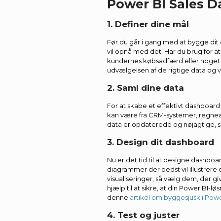
Power BI Sales 
1. Definer dine mål
Før du går i gang med at bygge dit 
vil opnå med det. Har du brug for a
kundernes købsadfærd eller noget he
udvælgelsen af de rigtige data og vi
2. Saml dine data
For at skabe et effektivt dashboard
kan være fra CRM-systemer, regneark
data er opdaterede og nøjagtige, så
3. Design dit dashboard
Nu er det tid til at designe dashboa
diagrammer der bedst vil illustrere 
visualiseringer, så vælg dem, der gi
hjælp til at sikre, at din Power BI-lø
denne
artikel om byggesjusk i Powe
4. Test og juster