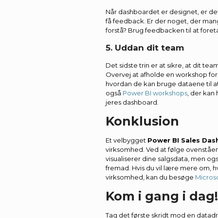
Når dashboardet er designet, er det
få feedback. Er der noget, der man
forstå? Brug feedbacken til at fore
5. Uddan dit team
Det sidste trin er at sikre, at dit 
Overvej at afholde en workshop for
hvordan de kan bruge dataene til at 
også
Power BI workshops
, der kan
jeres dashboard.
Konklusion
Et velbygget
Power BI Sales Da
virksomhed. Ved at følge ovenståen
visualiserer dine salgsdata, men o
fremad. Hvis du vil lære mere om, 
virksomhed, kan du besøge
Microso
Kom i gang i dag!
Tag det første skridt mod en datadr