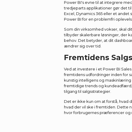
Power BI's evne til at integrere m
tredjeparts applikationer gør det ti
Excel, Dynamics 365 eller et andet 
Power BI for en problemfri oplevels
Som din virksomhed vokser, skal di
tilbyder skalerbare løsninger, der k
behov. Det betyder, at dit dashboard
ændrer sig over tid.
Fremtidens Salg
Ved at investere i et Power BI Sale
fremtidens udfordringer inden for 
kunstig intelligens og maskinlærin
fremtidige trends og kundeadfærd, 
tilgang til salgsstrategier.
Det er ikke kun om at forstå, hvad 
hvad der vil ske i fremtiden. Dette n
hvor forbrugernes præferencer og 