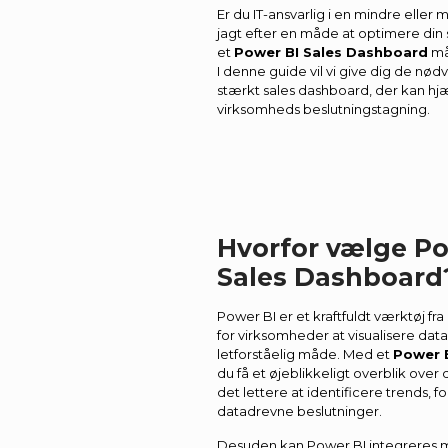
Er du IT-ansvarlig i en mindre elle
jagt efter en måde at optimere din 
et
Power BI Sales Dashboard
mås
I denne guide vil vi give dig de nødv
stærkt sales dashboard, der kan hj
virksomheds beslutningstagning.
Hvorfor vælge Pow
Sales Dashboard
Power BI er et kraftfuldt værktøj fra
for virksomheder at visualisere da
letforståelig måde. Med et
Power 
du få et øjeblikkeligt overblik over 
det lettere at identificere trends,
datadrevne beslutninger.
Desuden kan Power BI integreres 