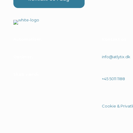
Automatiser
.
Kontakt os
Optimer
.
info@atlytix.dk
Skab værdi
.
+45 5011 1188
Cookie & Privatli