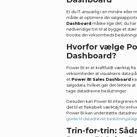
Er du IT-ansvarlig i en mindre eller
måde at optimere din salgsrapporte
Dashboard
måske lige det, du har b
nødvendige trin til at bygge et stæ
booste din virksomheds beslutning
Hvorfor vælge Pow
Dashboard?
Power BI er et kraftfuldt værktøj fra
virksomheder at visualisere data 
et
Power BI Sales Dashboard
kan
salgsdata, hvilket gør det lettere a
tage datadrevne beslutninger.
Desuden kan Power BI integreres me
det til et fleksibelt værktøj for en
Power BI kan understøtte datadreve
guide til datadrevet beslutningstag
Trin-for-trin: Så