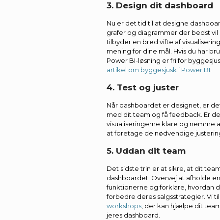
3. Design dit dashboard
Nu er det tid til at designe dashboa
grafer og diagrammer der bedst vil i
tilbyder en bred vifte af visualiseri
mening for dine mål. Hvis du har brug 
Power BI-løsning er fri for byggesj
artikel om byggesjusk i Power BI
.
4. Test og juster
Når dashboardet er designet, er det 
med dit team og få feedback. Er de
visualiseringerne klare og nemme a
at foretage de nødvendige justerin
5. Uddan dit team
Det sidste trin er at sikre, at dit t
dashboardet. Overvej at afholde e
funktionerne og forklare, hvordan d
forbedre deres salgsstrategier. Vi t
workshops
, der kan hjælpe dit tea
jeres dashboard.