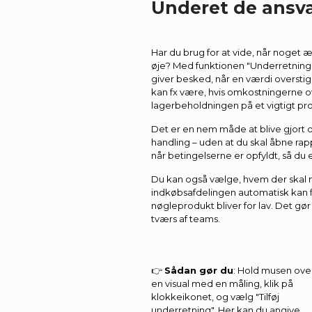
Underet de ansva
Har du brug for at vide, når noget æ
øje? Med funktionen "Underretning
giver besked, når en værdi oversti
kan fx være, hvis omkostningerne ove
lagerbeholdningen på et vigtigt pro
Det er en nem måde at blive gjor
handling – uden at du skal åbne rap
når betingelserne er opfyldt, så d
Du kan også vælge, hvem der skal 
indkøbsafdelingen automatisk kan f
nøgleprodukt bliver for lav. Det gø
tværs af teams.
👉
Sådan gør du
: Hold musen ove
en visual med en måling, klik på
klokkeikonet, og vælg "Tilføj
underretning". Her kan du angive