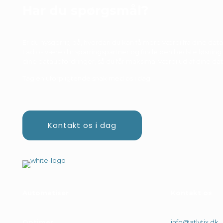
Har du spørgsmål?
Er du nysgerrig på, hvordan du kan få mere værdi fra dine data
Lad os være din sparringspartner og finde den bedste løsning t
dine dataudfordringer, så du får maksimal værdi ud af dine dat
Tag en uforpligtende snak med os i dag!
Kontakt os i dag
Automatiser
.
Kontakt os
Optimer
.
info@atlytix.dk