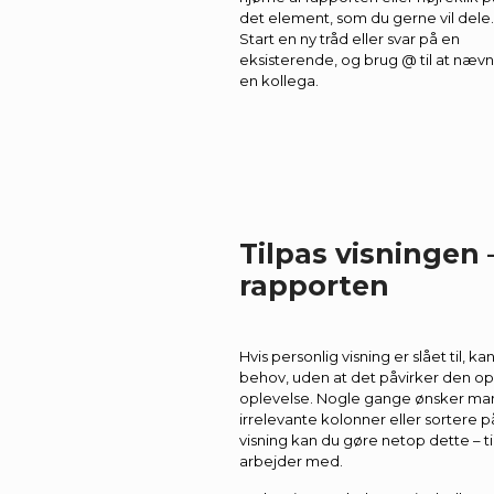
det element, som du gerne vil dele.
Start en ny tråd eller svar på en
eksisterende, og brug @ til at næv
en kollega.
Tilpas visningen
rapporten
Hvis personlig visning er slået til
, ka
behov, uden at det påvirker den op
oplevelse. Nogle gange ønsker man 
irrelevante kolonner eller sortere 
visning kan du gøre netop dette – til
arbejder med.