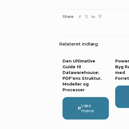
Share
Relateret indlæg
Den Ultimative
Power
Guide til
Byg R
Datawarehouse:
med
PDF’ens Struktur,
Forre
Modeller og
Processer
Læs
mere