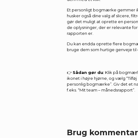
Et personligt bogmærke gemmer ikke
husker også dine valg af slicere, f
gør det muligt at oprette en perso
de oplysninger, der er relevante fo
rapporten er.
Du kan endda oprette flere bogmæ
bruge dem som hurtige genveje til d
👉
Sådan gør du
:
Klik på bogmær
ikonet i højre hjørne, og vælg “Tilføj
personlig bogmærke”. Giv det et na
f.eks. “Mit team – månedsrapport”.
Brug kommentar-f