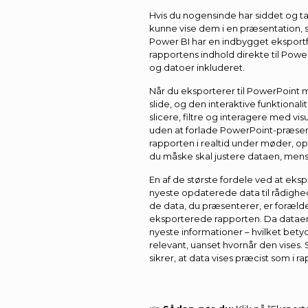
Hvis du nogensinde har siddet og ta
kunne vise dem i en præsentation, 
Power BI har en indbygget eksportf
rapportens indhold direkte til PowerP
og datoer inkluderet.
Når du eksporterer til PowerPoint m
slide, og den interaktive funktional
slicere, filtre og interagere med vi
uden at forlade PowerPoint-præsenta
rapporten i realtid under møder, o
du måske skal justere dataen, men
En af de største fordele ved at eksp
nyeste opdaterede data til rådighed
de data, du præsenterer, er forælde
eksporterede rapporten. Da dataene
nyeste informationer – hvilket betyd
relevant, uanset hvornår den vises
sikrer, at data vises præcist som i r