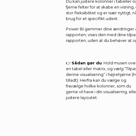
Du kan justere kolonner i tabeller og
fjerne felter for at skabe en visning
stor fleksibilitet og er især nyttig
brug for et specifikt udsnit.
Power BI gemmer dine ændringer a
rapporten, vises den med dine tilpas
rapporten, uden at du behøver at 
👉
Sådan gør du
: Hold musen ove
en tabel eller matrix, og vælg “Tilpa
denne visualisering” i højrehjørne (h
tilladt). Herfra kan du vælge og
fravælge hvilke kolonner, som du
gerne vil have i din visualisering, elle
justere layoutet.