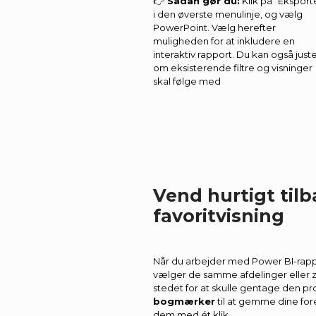
👉
Sådan gør du:
Klik på “Eksport
i den øverste menulinje, og vælg
PowerPoint. Vælg herefter
muligheden for at inkludere en
interaktiv rapport. Du kan også just
om eksisterende filtre og visninger
skal følge med
Vend hurtigt tilba
favoritvisning
Når du arbejder med Power BI-rappo
vælger de samme afdelinger eller 
stedet for at skulle gentage den p
bogmærker
til at gemme dine fore
dem med ét klik.