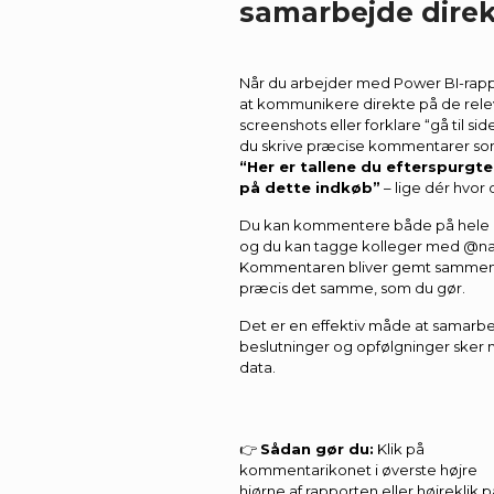
samarbejde direk
Når du arbejder med Power BI-rapp
at kommunikere direkte på de releva
screenshots eller forklare “gå til sid
du skrive præcise kommentarer so
“Her er tallene du efterspurgte
på dette indkøb”
– lige dér hvor 
Du kan kommentere både på hele ra
og du kan tagge kolleger med @navn
Kommentaren bliver gemt sammen m
præcis det samme, som du gør.
Det er en effektiv måde at samarbej
beslutninger og opfølgninger sker
data.
👉
Sådan gør du:
Klik på
kommentarikonet i øverste højre
hjørne af rapporten eller højreklik p