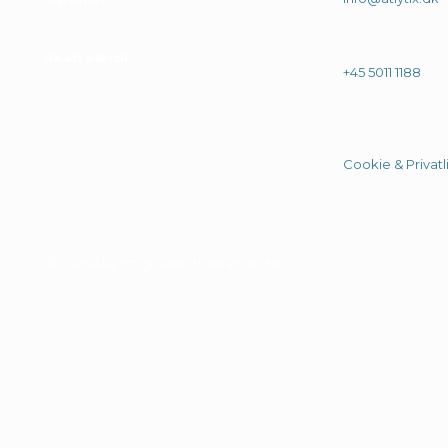
Skab værdi
.
+45 5011 1188
Cookie & Privatli
© 2026 Alle rittigheder tilhører Atlytix