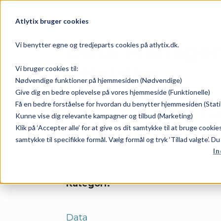
Dataplatfor
Atlytix bruger cookies
Data Managem
Vi benytter egne og tredjeparts cookies på atlytix.dk.
Effektivt
Vi bruger cookies til:
Nødvendige funktioner på hjemmesiden (Nødvendige)
Give dig en bedre oplevelse på vores hjemmeside (Funktionelle)
Få en bedre forståelse for hvordan du benytter hjemmesiden (Stati
Dato:
Forf
Kunne vise dig relevante kampagner og tilbud (Marketing)
Klik på ‘Accepter alle’ for at give os dit samtykke til at bruge cooki
samtykke til specifikke formål. Vælg formål og tryk ‘Tillad valgte’. D
maj 30, 2026
In
Kategori:
Data