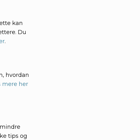
Dette kan
ettere. Du
er
.
om, hvordan
 mere her
 mindre
ke tips og