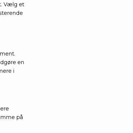
. Vælg et
isterende
ement.
 udgøre en
mere i
tere
somme på