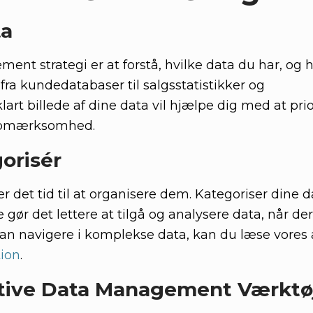
ta
ent strategi er at forstå, hvilke data du har, og 
 fra kundedatabaser til salgsstatistikker og
art billede af dine data vil hjælpe dig med at prio
 opmærksomhed.
orisér
er det tid til at organisere dem. Kategoriser dine d
 gør det lettere at tilgå og analysere data, når de
kan navigere i komplekse data, kan du læse vores 
tion
.
ktive Data Management Værktø