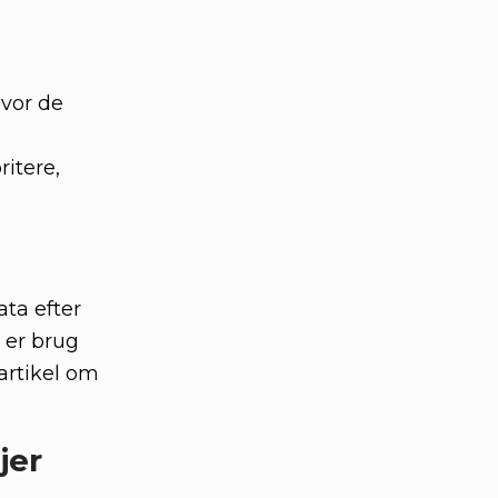
hvor de
ritere,
ata efter
r er brug
artikel om
jer