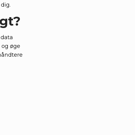
 dig.
gt?
 data
 og øge
håndtere