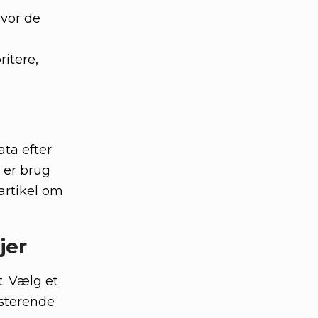
hvor de
ritere,
ata efter
r er brug
artikel om
jer
. Vælg et
isterende