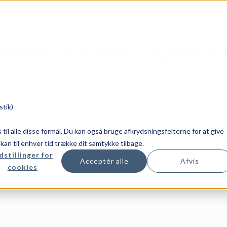
m
Kunder
Academy
Om os
ent: Sådan Styrer D
stik)
atter:
es til alle disse formål. Du kan også bruge afkrydsningsfelterne for at give
u kan til enhver tid trække dit samtykke tilbage.
dstillinger for
Rene
Acceptér alle
Afvis
cookies