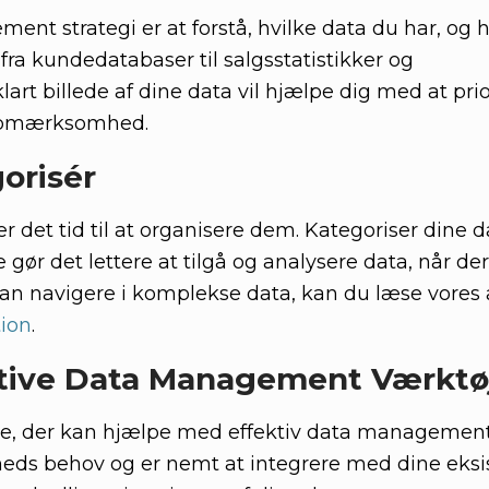
ent strategi er at forstå, hvilke data du har, og 
 fra kundedatabaser til salgsstatistikker og
art billede af dine data vil hjælpe dig med at prio
 opmærksomhed.
orisér
er det tid til at organisere dem. Kategoriser dine d
 gør det lettere at tilgå og analysere data, når de
kan navigere i komplekse data, kan du læse vores 
tion
.
ktive Data Management Værktø
e, der kan hjælpe med effektiv data management
mheds behov og er nemt at integrere med dine eks