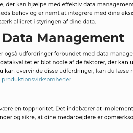
e, der kan hjælpe med effektiv data management
mheds behov og er nemt at integrere med dine eks
rk allieret i styringen af dine data.
 i Data Management
der også udfordringer forbundet med data manag
datakvalitet er blot nogle af de faktorer, der kan
 du kan overvinde disse udfordringer, kan du læse 
i produktionsvirksomheder
.
 være en topprioritet. Det indebærer at implemen
inger og sikre, at dine medarbejdere er opmærk