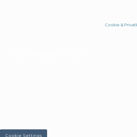
Cookie & Privatli
© 2026 Alle rittigheder tilhører Atlytix
Cookie Settings