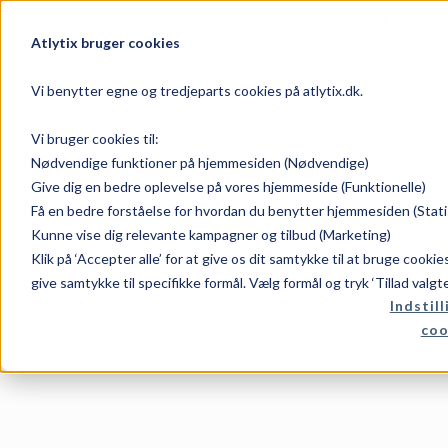
Atlytix bruger cookies
Use Power BI in 
Analytics
Vi benytter egne og tredjeparts cookies på atlytix.dk.
Vi bruger cookies til:
Nødvendige funktioner på hjemmesiden (Nødvendige)
I dette whitepaper fra vores samarb
Give dig en bedre oplevelse på vores hjemmeside (Funktionelle)
introduktion til hvordan Jet Analyt
hurtigere og nemmere.
Få en bedre forståelse for hvordan du benytter hjemmesiden (Stati
Kunne vise dig relevante kampagner og tilbud (Marketing)
Download dit whitepaper i dag.
Klik på ‘Accepter alle’ for at give os dit samtykke til at bruge cooki
give samtykke til specifikke formål. Vælg formål og tryk ‘Tillad valgt
Indstill
coo