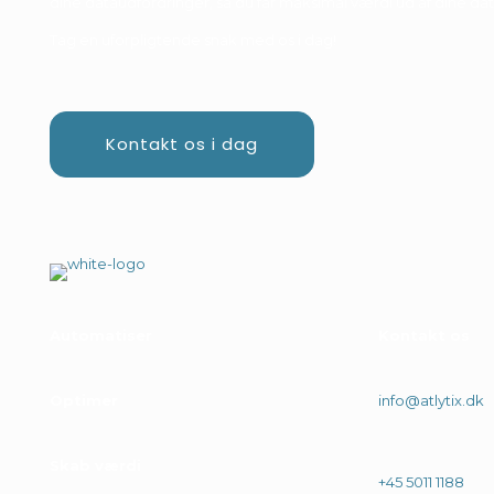
dine dataudfordringer, så du får maksimal værdi ud af dine dat
Tag en uforpligtende snak med os i dag!
Kontakt os i dag
Automatiser
.
Kontakt os
Optimer
.
info@atlytix.dk
Skab værdi
.
+45 5011 1188