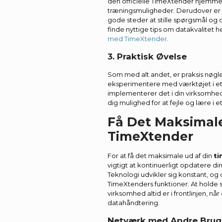
den officielle TimeXtender hjemme
træningsmuligheder. Derudover er
gode steder at stille spørgsmål og 
finde nyttige tips om datakvalitet h
med TimeXtender
.
3. Praktisk Øvelse
Som med alt andet, er praksis nøglen
eksperimentere med værktøjet i et k
implementerer det i din virksomheds 
dig mulighed for at fejle og lære i e
Få Det Maksimal
TimeXtender
For at få det maksimale ud af din
ti
vigtigt at kontinuerligt opdatere d
Teknologi udvikler sig konstant, o
TimeXtenders funktioner. At holde si
virksomhed altid er i frontlinjen, nå
datahåndtering.
Netværk med Andre Brug