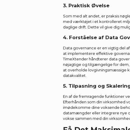
3. Praktisk Øvelse
Som med alt andet, er praksis nøgle
med værktøjet i et kontrolleret mil
daglige drift. Dette vil give dig muli
4. Forståelse af Data Go
Data governance er en vigtig del af
at implementere effektive governan
TimeXtender håndterer data governan
nøjagtige og tilgængelige for dem,
at overholde lovgivningsmæssige 
datakvalitet.
5. Tilpasning og Skalerin
En af de fremragende funktioner v
Efterhånden som din virksomhed vok
imødekomme dine voksende behov. 
datamængder eller integrere nye da
vokse sammen med din virksomhe
Få Det Maksimal