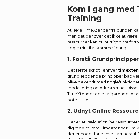
Kom i gang med 
Training
At lære TimeXtender fra bunden ka
men det behøver det ikke at være. 
ressourcer kan du hurtigt blive fort
nogle trin til at komme i gang:
1. Forstå Grundprincippe
Det første skridt i enhver
timexten
grundlæggende principper bag værk
blive bekendt med nøglefunktioner
modellering og orkestrering. Disse
TimeXtender og er afgørende for a
potentiale.
2. Udnyt Online Ressourc
Der er et væld af online ressourcer
dig med at lære TimeXtender. Fra we
der er noget for enhver læringsstil.