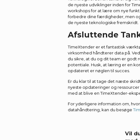
de nyeste udviklinger inden for Ti
workshops for at lære om nye funkti
forbedre dine færdigheder, men ogs
de nyeste teknologiske fremskridt.
Afsluttende Tan
TimeXtender er et fantastisk værkt
virksomhed håndterer data på. Ved a
du sikre, at du og dit team er godt r
potentiale. Husk, at læring er en ko
opdateret er nøglen til succes.
Er du klar til at tage det næste skri
nyeste opdateringer og ressourcer d
med at blive en TimeXtender-ekspe
For yderligere information om, hv
datahåndtering, kan du besøge
Tim
Vil 