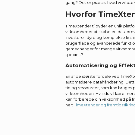
gang? Det er præcis, hvad vi vil dæ
Hvorfor TimeXte
TimeXtender tilbyder en unik platfo
virksomheder at skabe en datadreve
investere i dyre og komplekse løsni
brugerflade og avancerede funkti
gamechanger for mange virksomhe
specielt?
Automatisering og Effekt
En af de største fordele ved TimeX
automatisere datahåndtering. Dette
tid og ressourcer, som kan bruges p
virksomheden. Hvis du vil lære me
kan forberede din virksomhed på f
her:
TimeXtender og fremtidssikrin