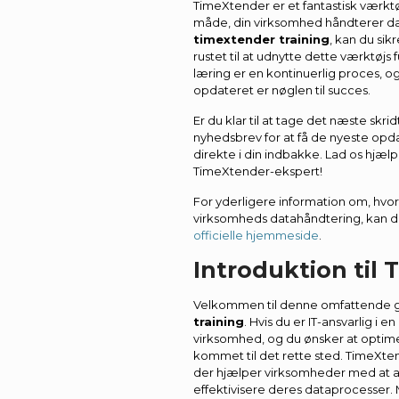
TimeXtender er et fantastisk værkt
måde, din virksomhed håndterer data
timextender training
, kan du sik
rustet til at udnytte dette værktøjs 
læring er en kontinuerlig proces, og
opdateret er nøglen til succes.
Er du klar til at tage det næste skri
nyhedsbrev for at få de nyeste opd
direkte i din indbakke. Lad os hjæl
TimeXtender-ekspert!
For yderligere information om, hvo
virksomheds datahåndtering, kan 
officielle hjemmeside
.
Introduktion til
Velkommen til denne omfattende gu
training
. Hvis du er IT-ansvarlig i en
virksomhed, og du ønsker at optimer
kommet til det rette sted. TimeXtend
der hjælper virksomheder med at 
effektivisere deres dataprocesser