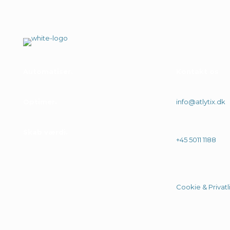
Automatiser
Kontakt os
Optimer
info@atlytix.dk
Skab værdi
+45 5011 1188
Cookie & Privatli