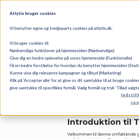
Atlytix bruger cookies
TimeXtender Trai
fra Bunden
Vi benytter egne og tredjeparts cookies på atlytix.dk.
Vi bruger cookies til:
Dato:
Forfatter:
Nødvendige funktioner på hjemmesiden (Nødvendige)
Give dig en bedre oplevelse på vores hjemmeside (Funktionelle)
Få en bedre forståelse for hvordan du benytter hjemmesiden (Stati
maj 31, 2026
Rene
Kunne vise dig relevante kampagner og tilbud (Marketing)
Klik på ‘Accepter alle’ for at give os dit samtykke til at bruge cooki
Kategori:
give samtykke til specifikke formål. Vælg formål og tryk ‘Tillad valgt
Indstill
coo
Jet-Analytics
Introduktion til
Velkommen til denne omfattende gu