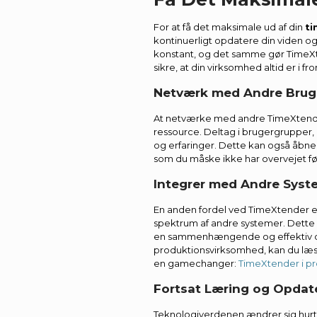
For at få det maksimale ud af din
ti
kontinuerligt opdatere din viden og
konstant, og det samme gør TimeXte
sikre, at din virksomhed altid er i f
Netværk med Andre Brug
At netværke med andre TimeXtend
ressource. Deltag i brugergrupper,
og erfaringer. Dette kan også åbne
som du måske ikke har overvejet fø
Integrer med Andre Syst
En anden fordel ved TimeXtender er
spektrum af andre systemer. Dette 
en sammenhængende og effektiv data
produktionsvirksomhed, kan du læ
en gamechanger:
TimeXtender i p
Fortsat Læring og Opdat
Teknologiverdenen ændrer sig hurtig