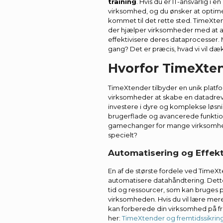
training
. Hvis du er IT-ansvarlig i en
virksomhed, og du ønsker at optimer
kommet til det rette sted. TimeXtend
der hjælper virksomheder med at 
effektivisere deres dataprocesser
gang? Det er præcis, hvad vi vil dæ
Hvorfor TimeXte
TimeXtender tilbyder en unik platfo
virksomheder at skabe en datadreve
investere i dyre og komplekse løsni
brugerflade og avancerede funkti
gamechanger for mange virksomhe
specielt?
Automatisering og Effekt
En af de største fordele ved TimeX
automatisere datahåndtering. Dette
tid og ressourcer, som kan bruges p
virksomheden. Hvis du vil lære me
kan forberede din virksomhed på f
her:
TimeXtender og fremtidssikrin