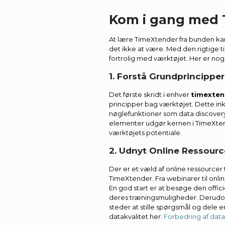
Kom i gang med 
At lære TimeXtender fra bunden ka
det ikke at være. Med den rigtige t
fortrolig med værktøjet. Her er nogl
1. Forstå Grundprincippe
Det første skridt i enhver
timexten
principper bag værktøjet. Dette in
nøglefunktioner som data discovery
elementer udgør kernen i TimeXten
værktøjets potentiale.
2. Udnyt Online Ressourc
Der er et væld af online ressourcer
TimeXtender. Fra webinarer til onlin
En god start er at besøge den offi
deres træningsmuligheder. Derudo
steder at stille spørgsmål og dele e
datakvalitet her:
Forbedring af dat