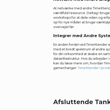
At netværke med andre TimeXtend
værdifuld ressource. Deltag i brug
workshops for at dele viden og erf
op for nye måder at bruge værktøj
overvejet før.
Integrer med Andre Syst
En anden fordel ved TimeXtender er
med et bredt spektrum af andre sy
for din virksomhed at skabe en s
datainfrastruktur. Hvis du arbejder
kan du læse mere om, hvordan Ti
gamechanger:
TimeXtender i prod
Afsluttende Tan