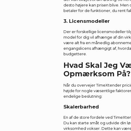
desto højere kan prisen blive. Men 
betaler for de funktioner, du rent fak
3. Licensmodeller
Der er forskellige licensmodeller t
model for dig vil afhænge af din v
være alt fra en månedlig abonneme
engangslicens afhængigt af, hvorda
budgettere.
Hvad Skal Jeg V
Opmærksom På?
Når du overvejer TimeXtender pricin
højde for nogle væsentlige faktorer
endelige beslutning:
Skalerbarhed
En af de store fordele ved TimeXte
Du kan starte småt og udvide din løs
virksomhed vokser. Dette kan være e