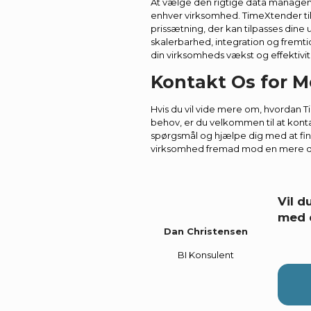
At vælge den rigtige data manageme
enhver virksomhed. TimeXtender til
prissætning, der kan tilpasses din
skalerbarhed, integration og fremti
din virksomheds vækst og effektivit
Kontakt Os for M
Hvis du vil vide mere om, hvordan 
behov, er du velkommen til at kontakt
spørgsmål og hjælpe dig med at find
virksomhed fremad mod en mere da
Vil 
med 
Dan Christensen
BI Konsulent