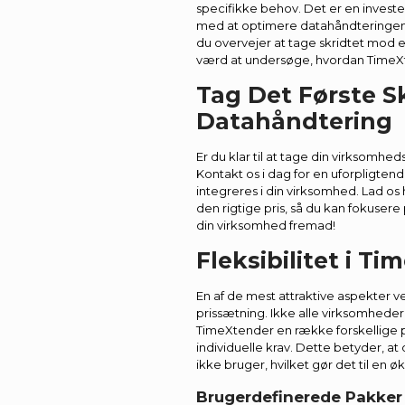
specifikke behov. Det er en investe
med at optimere datahåndteringen 
du overvejer at tage skridtet mod 
værd at undersøge, hvordan TimeXt
Tag Det Første S
Datahåndtering
Er du klar til at tage din virksomhe
Kontakt os i dag for en uforpligte
integreres i din virksomhed. Lad os 
den rigtige pris, så du kan fokusere 
din virksomhed fremad!
Fleksibilitet i T
En af de mest attraktive aspekter ve
prissætning. Ikke alle virksomhede
TimeXtender en række forskellige p
individuelle krav. Dette betyder, at
ikke bruger, hvilket gør det til en ø
Brugerdefinerede Pakker