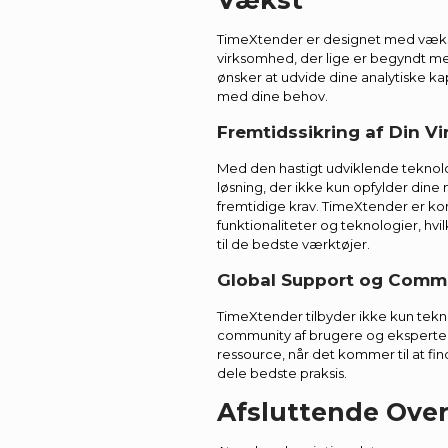
Vækst
TimeXtender er designet med vækst 
virksomhed, der lige er begyndt med
ønsker at udvide dine analytiske ka
med dine behov.
Fremtidssikring af Din 
Med den hastigt udviklende teknolo
løsning, der ikke kun opfylder din
fremtidige krav. TimeXtender er ko
funktionaliteter og teknologier, hvi
til de bedste værktøjer.
Global Support og Comm
TimeXtender tilbyder ikke kun tekni
community af brugere og eksperter
ressource, når det kommer til at fin
dele bedste praksis.
Afsluttende Over