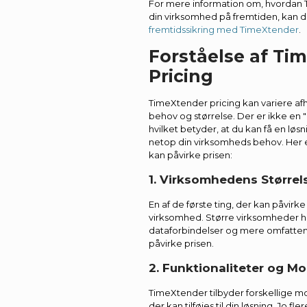
For mere information om, hvordan
din virksomhed på fremtiden, kan 
fremtidssikring med TimeXtender
.
Forståelse af Ti
Pricing
TimeXtender pricing kan variere af
behov og størrelse. Der er ikke en "
hvilket betyder, at du kan få en løsn
netop din virksomheds behov. Her e
kan påvirke prisen:
1. Virksomhedens Størrel
En af de første ting, der kan påvirke
virksomhed. Større virksomheder har
dataforbindelser og mere omfattend
påvirke prisen.
2. Funktionaliteter og Mo
TimeXtender tilbyder forskellige mo
der kan tilføjes til din løsning. Jo fl