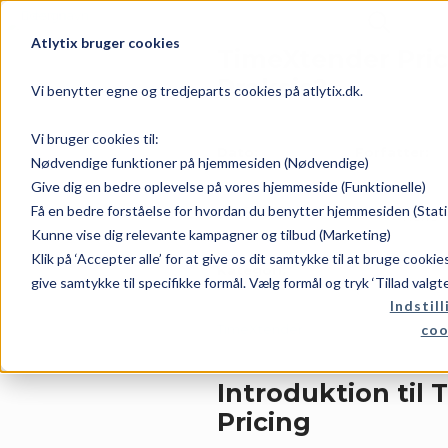
Atlytix bruger cookies
TimeXtender Pric
Praksis?
Vi benytter egne og tredjeparts cookies på atlytix.dk.
Vi bruger cookies til:
Dato:
Forfatter:
Nødvendige funktioner på hjemmesiden (Nødvendige)
Give dig en bedre oplevelse på vores hjemmeside (Funktionelle)
Få en bedre forståelse for hvordan du benytter hjemmesiden (Stati
maj 14, 2026
Rene
Kunne vise dig relevante kampagner og tilbud (Marketing)
Klik på ‘Accepter alle’ for at give os dit samtykke til at bruge cooki
Kategori:
give samtykke til specifikke formål. Vælg formål og tryk ‘Tillad valgt
Indstill
coo
TimeXtender
Introduktion til
Pricing