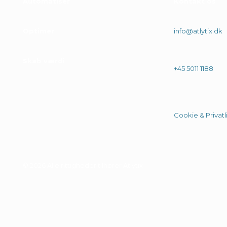
Automatiser
Kontakt os
Optimer
info@atlytix.dk
Skab værdi
+45 5011 1188
Cookie & Privatli
© 2026 Alle rittigheder tilhører Atlytix