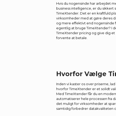
Hvis du nogensinde har arbejdet 
business intelligence, er du sikkert
TimeXtender. Det er en kraftfuld pl
virksomheder med at gøre deres data
og mere effektivt end nogensinde f
egentlig at bruge TimeXtender? I den
TimeXtender pricing og give dig et k
forvente at betale.
Hvorfor Vælge T
Inden vi kaster os over priserne, la
hvorfor TimeXtender er et solidt v
Med TimeXtender får du en moderne
automatiserer hele processen fra dat
det muligt for virksomheder at spar
samtidig forbedrer datakvaliteten 