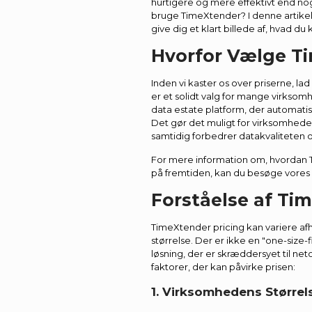
hurtigere og mere effektivt end no
bruge TimeXtender? I denne artikel 
give dig et klart billede af, hvad du
Hvorfor Vælge T
Inden vi kaster os over priserne, l
er et solidt valg for mange virks
data estate platform, der automatise
Det gør det muligt for virksomhede
samtidig forbedrer datakvaliteten 
For mere information om, hvordan
på fremtiden, kan du besøge vores
Forståelse af Ti
TimeXtender pricing kan variere a
størrelse. Der er ikke en "one-size-f
løsning, der er skræddersyet til ne
faktorer, der kan påvirke prisen:
1. Virksomhedens Størrel