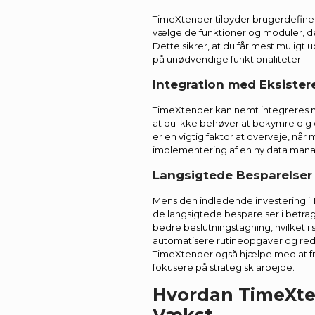
TimeXtender tilbyder brugerdefiner
vælge de funktioner og moduler, de
Dette sikrer, at du får mest muligt u
på unødvendige funktionaliteter.
Integration med Eksiste
TimeXtender kan nemt integreres m
at du ikke behøver at bekymre di
er en vigtig faktor at overveje, n
implementering af en ny data man
Langsigtede Besparelser
Mens den indledende investering i 
de langsigtede besparelser i betragt
bedre beslutningstagning, hvilket i 
automatisere rutineopgaver og re
TimeXtender også hjælpe med at fri
fokusere på strategisk arbejde.
Hvordan TimeXte