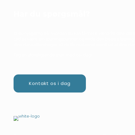
Har du spørgsmål?
Er du nysgerrig på, hvordan du kan få mere værdi fra dine data
Lad os være din sparringspartner og finde den bedste løsning t
dine dataudfordringer, så du får maksimal værdi ud af dine dat
Tag en uforpligtende snak med os i dag!
Kontakt os i dag