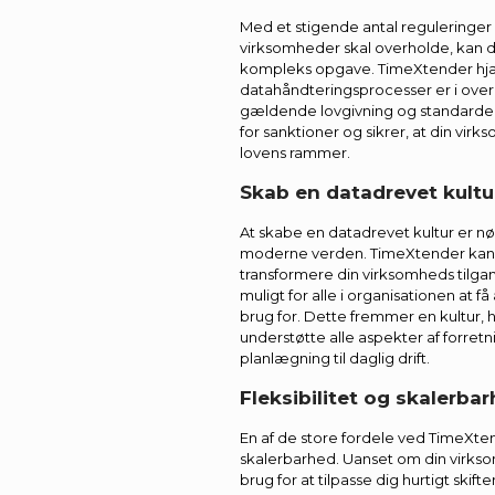
Med et stigende antal reguleringer
virksomheder skal overholde, kan
kompleks opgave. TimeXtender hjæl
datahåndteringsprocesser er i ov
gældende lovgivning og standarder
for sanktioner og sikrer, at din vi
lovens rammer.
Skab en datadrevet kultur
At skabe en datadrevet kultur er nøg
moderne verden. TimeXtender kan
transformere din virksomheds tilgan
muligt for alle i organisationen at f
brug for. Dette fremmer en kultur, h
understøtte alle aspekter af forretni
planlægning til daglig drift.
Fleksibilitet og skalerba
En af de store fordele ved TimeXtend
skalerbarhed. Uanset om din virksom
brug for at tilpasse dig hurtigt ski