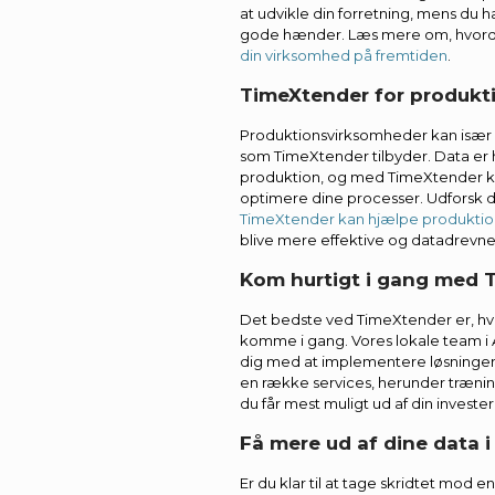
at udvikle din forretning, mens du har t
gode hænder. Læs mere om, hvor
din virksomhed på fremtiden
.
TimeXtender for produkt
Produktionsvirksomheder kan især d
som TimeXtender tilbyder. Data er 
produktion, og med TimeXtender kan
optimere dine processer. Udforsk
TimeXtender kan hjælpe produkti
blive mere effektive og datadrevne
Kom hurtigt i gang med 
Det bedste ved TimeXtender er, hvo
komme i gang. Vores lokale team i Aa
dig med at implementere løsningen i
en række services, herunder træning 
du får mest muligt ud af din invester
Få mere ud af dine data i
Er du klar til at tage skridtet mod 