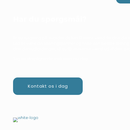
Har du spørgsmål?
Er du nysgerrig på, hvordan du kan få mere værdi fra dine data
Lad os være din sparringspartner og finde den bedste løsning t
dine dataudfordringer, så du får maksimal værdi ud af dine dat
Tag en uforpligtende snak med os i dag!
Kontakt os i dag