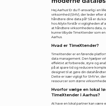
moderne dataløs
Hej Aarhus! Er du IT-ansvarlig i en lil
virksomhed (SMV), der leder efter
håndtere dine data på? Så er du kom
hos Atlytix forstår vi vigtigheden af 
at håndtere virksomhedens data, og 
kunne tilbyde TimeXtender som en de
Aarhus.
Hvad er TimeXtender?
TimeXtender er en førende platform
data management. Den hjælper vi
effektivt at forberede, styre og an
på at spare tid og reducere komple
designet til at gøre din datahåndte
Dette er især vigtigt for SMV'er, 
ressourcer som større virksomhede
Hvorfor vælge en lokal l
TimeXtender i Aarhus?
At have en lokal partner kan være en