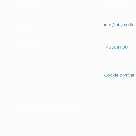
Automatiser
.
Kontakt os
Optimer
.
info@atlytix.dk
Skab værdi
.
+45 5011 1188
Cookie & Privatli
© 2026 Alle rittigheder tilhører Atlytix