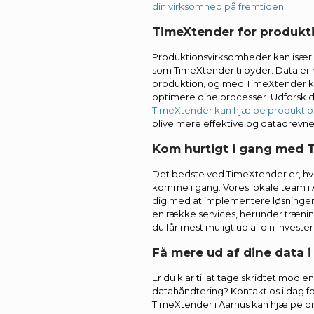
din virksomhed på fremtiden
.
TimeXtender for produkt
Produktionsvirksomheder kan især d
som TimeXtender tilbyder. Data er 
produktion, og med TimeXtender kan
optimere dine processer. Udforsk
TimeXtender kan hjælpe produkti
blive mere effektive og datadrevne
Kom hurtigt i gang med 
Det bedste ved TimeXtender er, hvo
komme i gang. Vores lokale team i Aa
dig med at implementere løsningen i
en række services, herunder træning 
du får mest muligt ud af din invester
Få mere ud af dine data i
Er du klar til at tage skridtet mod 
datahåndtering? Kontakt os i dag f
TimeXtender i Aarhus kan hjælpe d