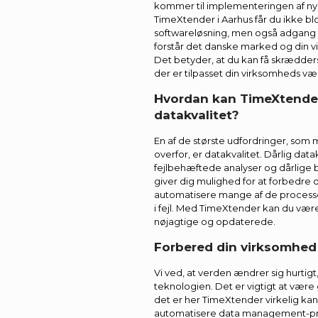
kommer til implementeringen af nye
TimeXtender i Aarhus får du ikke blo
softwareløsning, men også adgang ti
forstår det danske marked og din 
Det betyder, at du kan få skrædder
der er tilpasset din virksomheds væ
Hvordan kan TimeXtender
datakvalitet?
En af de største udfordringer, som
overfor, er datakvalitet. Dårlig datak
fejlbehæftede analyser og dårlige 
giver dig mulighed for at forbedre 
automatisere mange af de processer
i fejl. Med TimeXtender kan du være
nøjagtige og opdaterede.
Forbered din virksomhed
Vi ved, at verden ændrer sig hurti
teknologien. Det er vigtigt at være 
det er her TimeXtender virkelig kan
automatisere data management-pr