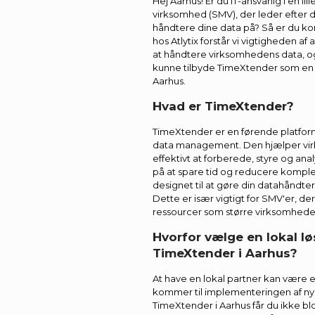
Hej Aarhus! Er du IT-ansvarlig i en lil
virksomhed (SMV), der leder efter
håndtere dine data på? Så er du kom
hos Atlytix forstår vi vigtigheden af 
at håndtere virksomhedens data, og 
kunne tilbyde TimeXtender som en de
Aarhus.
Hvad er TimeXtender?
TimeXtender er en førende platform
data management. Den hjælper vi
effektivt at forberede, styre og an
på at spare tid og reducere komple
designet til at gøre din datahåndte
Dette er især vigtigt for SMV'er, 
ressourcer som større virksomhede
Hvorfor vælge en lokal l
TimeXtender i Aarhus?
At have en lokal partner kan være en
kommer til implementeringen af nye
TimeXtender i Aarhus får du ikke blo