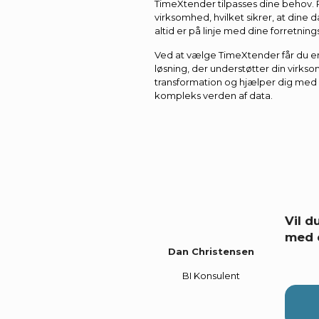
TimeXtender tilpasses dine behov.
virksomhed, hvilket sikrer, at dine
altid er på linje med dine forretning
Ved at vælge TimeXtender får du en
løsning, der understøtter din virks
transformation og hjælper dig med 
kompleks verden af data.
Vil 
med 
Dan Christensen
BI Konsulent