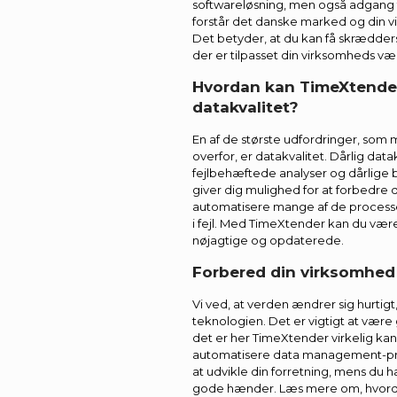
softwareløsning, men også adgang ti
forstår det danske marked og din 
Det betyder, at du kan få skrædder
der er tilpasset din virksomheds væ
Hvordan kan TimeXtender
datakvalitet?
En af de største udfordringer, som
overfor, er datakvalitet. Dårlig datak
fejlbehæftede analyser og dårlige 
giver dig mulighed for at forbedre 
automatisere mange af de processer
i fejl. Med TimeXtender kan du være
nøjagtige og opdaterede.
Forbered din virksomhed
Vi ved, at verden ændrer sig hurti
teknologien. Det er vigtigt at være 
det er her TimeXtender virkelig kan
automatisere data management-pr
at udvikle din forretning, mens du har t
gode hænder. Læs mere om, hvor