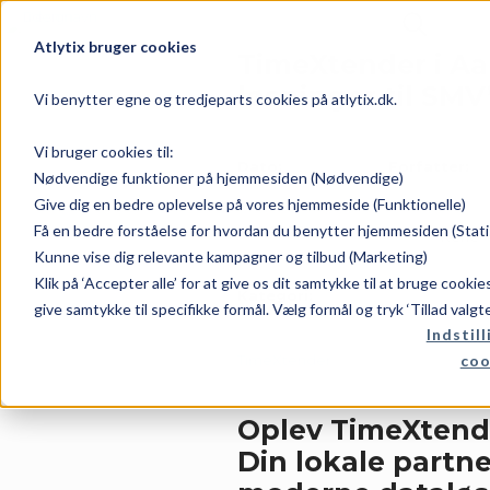
Atlytix bruger cookies
TimeXtender i Aa
løsninger til SMV
Vi benytter egne og tredjeparts cookies på atlytix.dk.
Vi bruger cookies til:
Dato:
Forfatter:
Nødvendige funktioner på hjemmesiden (Nødvendige)
Give dig en bedre oplevelse på vores hjemmeside (Funktionelle)
Få en bedre forståelse for hvordan du benytter hjemmesiden (Stati
juli 1, 2026
Rene
Kunne vise dig relevante kampagner og tilbud (Marketing)
Klik på ‘Accepter alle’ for at give os dit samtykke til at bruge cooki
Kategori:
give samtykke til specifikke formål. Vælg formål og tryk ‘Tillad valgt
Indstill
coo
TimeXtender
Oplev TimeXtende
Din lokale partne