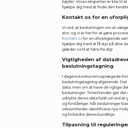
højder. Vores eksperter er klar til 
hjælpe dig med at finde den bedste 
Kontakt os for en uforpl
Vi ved, at beslutningen om at vælge
stor, og vi er her for at gøre proces
Kontakt os
for en uforpligtende sam
hjælpe dig med at få styr på dine 
glæder os til at høre fra dig!
Vigtigheden af datadrev
beslutningstagning
I dagens konkurrenceprægede forre
beslutningstagning afgørende. Det
data, men om at have de rigtige dat
beslutninger. TimeXtender gør det 
udnytte deres data fuldt ud ved at
og forståelige. Når beslutninger ba
virksomheder identificere nye muli
og forbedre deres bundlinje.
Tilpasning til regulering