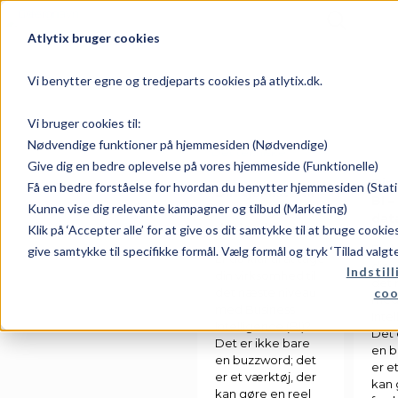
Atlytix bruger cookies
Alle
Business Intelli
Vi benytter egne og tredjeparts cookies på atlytix.dk.
Nav
Power BI
Vi bruger cookies til:
Nødvendige funktioner på hjemmesiden (Nødvendige)
Give dig en bedre oplevelse på vores hjemmeside (Funktionelle)
Din 
Få en bedre forståelse for hvordan du benytter hjemmesiden (Stati
Din tjekliste til
BI –
Kunne vise dig relevante kampagner og tilbud (Marketing)
BI – Vælg den
dat
rigtige løsning
Klik på ‘Accepter alle’ for at give os dit samtykke til at bruge cooki
Er du
give samtykke til specifikke formål. Vælg formål og tryk ‘Tillad valgt
Er du klar til at tage
din 
Indstill
din virksomhed til
det 
coo
det næste niveau
med 
med Business
Intel
Intelligence (BI)?
Det 
Det er ikke bare
en b
en buzzword; det
er e
er et værktøj, der
kan 
kan gøre en reel