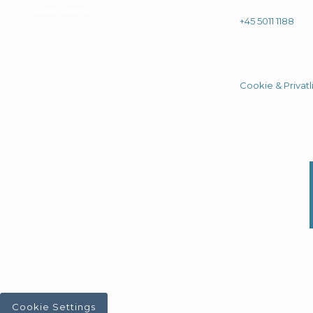
Skab værdi
.
+45 5011 1188
Cookie & Privatli
© 2026 Alle rittigheder tilhører Atlytix
Cookie Settings