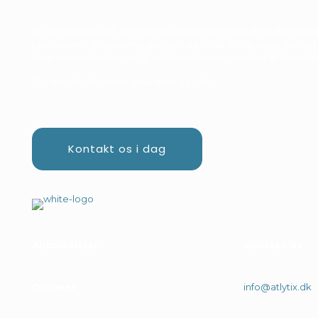
Er du nysgerrig på, hvordan du kan få mere værdi fra dine data
Lad os være din sparringspartner og finde den bedste løsning t
dine dataudfordringer, så du får maksimal værdi ud af dine dat
Tag en uforpligtende snak med os i dag!
Kontakt os i dag
Automatiser
.
Kontakt os
Optimer
.
info@atlytix.dk