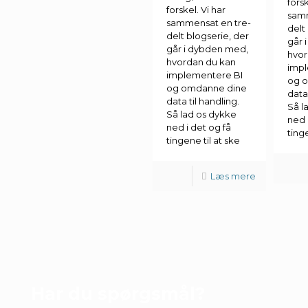
forsk
forskel. Vi har
samm
sammensat en tre-
delt
delt blogserie, der
går 
går i dybden med,
hvor
hvordan du kan
impl
implementere BI
og 
og omdanne dine
data 
data til handling.
Så l
Så lad os dykke
ned 
ned i det og få
tinge
tingene til at ske
Læs mere
Har du spørgsmål?