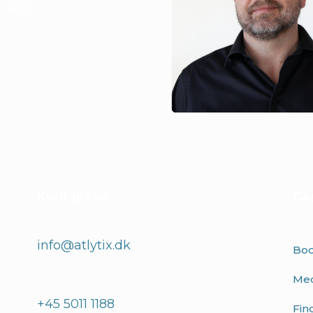
i dag!
Kontakt os
Ge
info@atlytix.dk
Boo
Med
+45 5011 1188
Fin