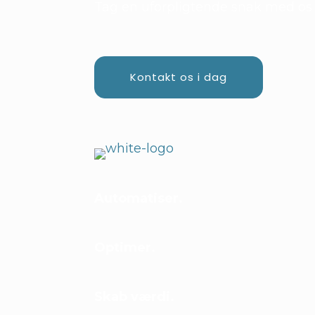
Tag en uforpligtende snak med os 
Kontakt os i dag
Automatiser
.
Optimer
.
Skab værdi
.