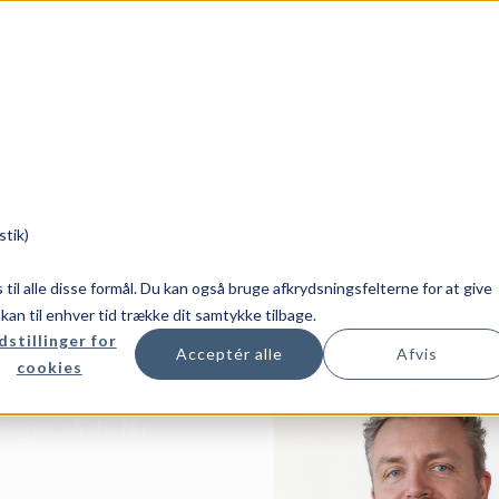
m
Kunder
Academy
Om os
stik)
smål?
es til alle disse formål. Du kan også bruge afkrydsningsfelterne for at give
u kan til enhver tid trække dit samtykke tilbage.
dstillinger for
Acceptér alle
Afvis
 få mere værdi fra dine
cookies
rtner og finde den
inger, så du får