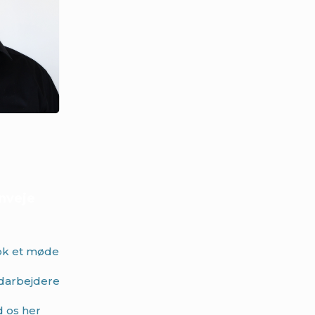
nveje
k et møde
arbejdere
d os her