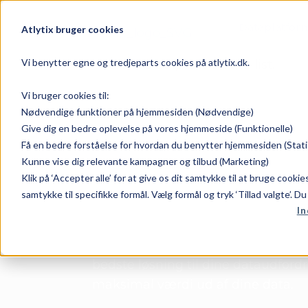
Dataplatfor
Atlytix bruger cookies
Vi benytter egne og tredjeparts cookies på atlytix.dk.
There are no posts on the list.
Vi bruger cookies til:
Nødvendige funktioner på hjemmesiden (Nødvendige)
Give dig en bedre oplevelse på vores hjemmeside (Funktionelle)
Få en bedre forståelse for hvordan du benytter hjemmesiden (Stati
Har du spørg
Kunne vise dig relevante kampagner og tilbud (Marketing)
Klik på ‘Accepter alle’ for at give os dit samtykke til at bruge cooki
samtykke til specifikke formål. Vælg formål og tryk ‘Tillad valgte’. D
In
Er du nysgerrig på, hvordan du kan
data? Lad os være din sparringspa
bedste løsning til dine dataudfordr
maksimal værdi ud af dine data.