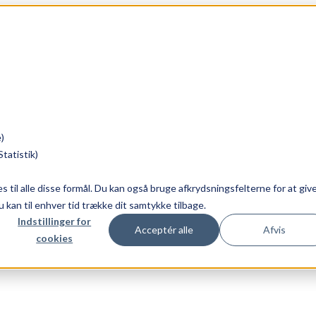
)
tatistik)
ies til alle disse formål. Du kan også bruge afkrydsningsfelterne for at giv
Du kan til enhver tid trække dit samtykke tilbage.
Indstillinger for
Acceptér alle
Afvis
cookies