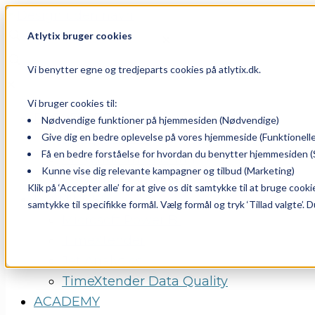
Atlytix bruger cookies
✕
Vi benytter egne og tredjeparts cookies på atlytix.dk.
✕
Vi bruger cookies til:
DATAPLATFORM
Nødvendige funktioner på hjemmesiden (Nødvendige)
Give dig en bedre oplevelse på vores hjemmeside (Funktionelle
Dataplatform
Få en bedre forståelse for hvordan du benytter hjemmesiden (S
AI og automatisering
Kunne vise dig relevante kampagner og tilbud (Marketing)
PowerBI Workshops
Klik på ‘Accepter alle’ for at give os dit samtykke til at bruge cook
LØSNINGER
samtykke til specifikke formål. Vælg formål og tryk ‘Tillad valgte’. 
Microsoft Power BI
TimeXtender
Jet Analytics
TimeXtender Data Quality
ACADEMY