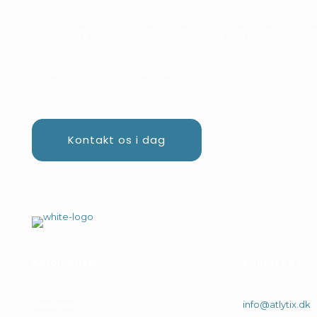
Er du nysgerrig på, hvordan du kan få mere værdi fra dine data
Lad os være din sparringspartner og finde den bedste løsning t
dine dataudfordringer, så du får maksimal værdi ud af dine dat
Tag en uforpligtende snak med os i dag!
Kontakt os i dag
Automatiser
.
Kontakt os
Optimer
.
info@atlytix.dk