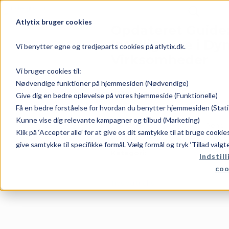
Atlytix bruger cookies
Opdateret Guide
Intelligence i D
Vi benytter egne og tredjeparts cookies på atlytix.dk.
Virksomheder
Vi bruger cookies til:
Nødvendige funktioner på hjemmesiden (Nødvendige)
Dato:
Forfatter:
Give dig en bedre oplevelse på vores hjemmeside (Funktionelle)
Få en bedre forståelse for hvordan du benytter hjemmesiden (Stati
Kunne vise dig relevante kampagner og tilbud (Marketing)
februar 25, 2026
Rene
Klik på ‘Accepter alle’ for at give os dit samtykke til at bruge cooki
give samtykke til specifikke formål. Vælg formål og tryk ‘Tillad valgt
Kategori:
Indstill
coo
Tips og tricks