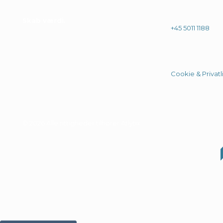
Skab værdi
.
+45 5011 1188
Cookie & Privatli
© 2026 Alle rittigheder tilhører Atlytix