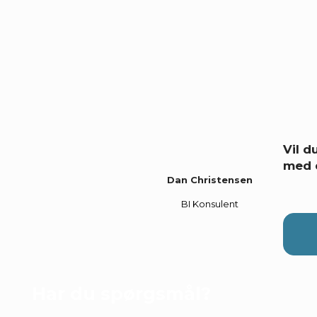
Vil 
med 
Dan Christensen
BI Konsulent
Har du spørgsmål?