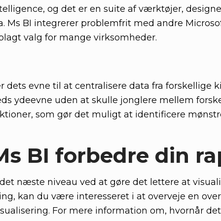
ntelligence, og det er en suite af værktøjer, desig
a. Ms BI integrerer problemfrit med andre Microso
 oplagt valg for mange virksomheder.
 dets evne til at centralisere data fra forskellige k
ds ydeevne uden at skulle jonglere mellem forske
tioner, som gør det muligt at identificere mønstr
s BI forbedre din ra
 det næste niveau ved at gøre det lettere at visua
ring, kan du være interesseret i at overveje en ov
ualisering. For mere information om, hvornår det