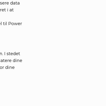
isere data
et i at
l til Power
. I stedet
datere dine
for dine