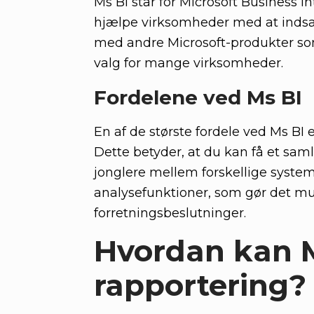
Ms BI står for Microsoft Business In
hjælpe virksomheder med at indsam
med andre Microsoft-produkter som 
valg for mange virksomheder.
Fordelene ved Ms BI
En af de største fordele ved Ms BI er
Dette betyder, at du kan få et sam
jonglere mellem forskellige syste
analysefunktioner, som gør det mul
forretningsbeslutninger.
Hvordan kan M
rapportering?