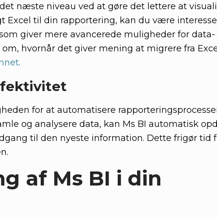
 det næste niveau ved at gøre det lettere at visual
 Excel til din rapportering, kan du være interesser
, som giver mere avancerede muligheder for data-
n om, hvornår det giver mening at migrere fra Exce
mnet
.
fektivitet
heden for at automatisere rapporteringsprocessen
samle og analysere data, kan Ms BI automatisk op
adgang til den nyeste information. Dette frigør tid 
n.
 af Ms BI i din