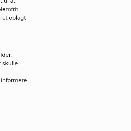
 til at
lemfrit
 et oplagt
lder.
 skulle
n informere