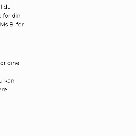
l du
 for din
Ms BI for
for dine
Du kan
ere