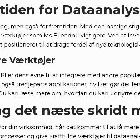
tiden for Dataanaly
i dag, men også for fremtiden. Med den hastige st
 værktøjer som Ms BI endnu vigtigere. Ved at inves
 positioneret til at drage fordel af nye teknologis
re Værktøjer
BI er dens evne til at integrere med andre populæ
gså tredjeparts applikationer, hvilket gør det let
 kan læse mere om, hvordan du kan udnytte den
ag det næste skridt 
r din virksomhed, når det kommer til at få mere v
processer og give kraftfulde værktøjer til dataana