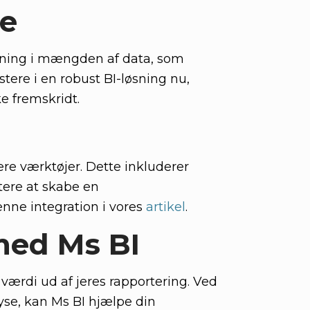
se
igning i mængden af data, som
tere i en robust BI-løsning nu,
ke fremskridt.
re værktøjer. Dette inkluderer
tere at skabe en
ne integration i vores
artikel
.
med Ms BI
ærdi ud af jeres rapportering. Ved
lyse, kan Ms BI hjælpe din