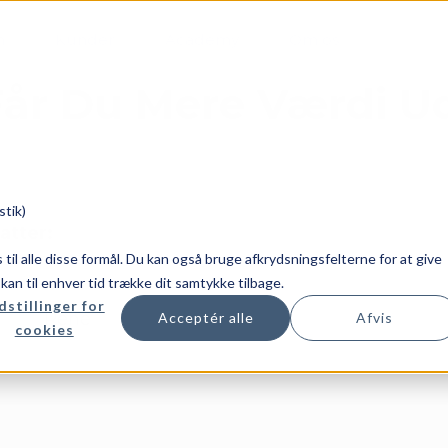
m
Kunder
Academy
Om os
Får Du Mere Værdi Ud
stik)
atter:
es til alle disse formål. Du kan også bruge afkrydsningsfelterne for at give
u kan til enhver tid trække dit samtykke tilbage.
dstillinger for
Rene
Acceptér alle
Afvis
cookies