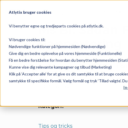
Dataplatfor
Atlytix bruger cookies
Ms BI: Sådan 
Vi benytter egne og tredjeparts cookies på atlytix.dk.
Rapportering
Vi bruger cookies til:
Nødvendige funktioner på hjemmesiden (Nødvendige)
Give dig en bedre oplevelse på vores hjemmeside (Funktionelle)
Få en bedre forståelse for hvordan du benytter hjemmesiden (Stati
Dato:
Forf
Kunne vise dig relevante kampagner og tilbud (Marketing)
Klik på ‘Accepter alle’ for at give os dit samtykke til at bruge cooki
samtykke til specifikke formål. Vælg formål og tryk ‘Tillad valgte’. D
marts 20, 2026
In
Kategori:
Tips og tricks