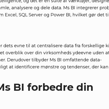
telligence, og det er en suite af værktøjer, designet
le, analysere og dele data. Ms BI integrerer prob
Excel, SQL Server og Power BI, hvilket gør det til
 dets evne til at centralisere data fra forskellige ki
let overblik over din virksomheds ydeevne uden at
mer. Derudover tilbyder Ms BI omfattende data-
igt at identificere mønstre og tendenser, der ka
s BI forbedre din