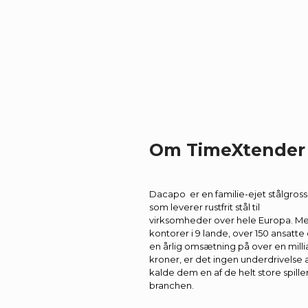
Virksomhedsstørrelse:
Virksomhe
150+
B2B
Om TimeXtender
Dacapo er en familie-ejet stålgrossi
som leverer rustfrit stål til
virksomheder over hele Europa. M
kontorer i 9 lande, over 150 ansatte
en årlig omsætning på over en milli
kroner, er det ingen underdrivelse 
kalde dem en af de helt store spiller
branchen.