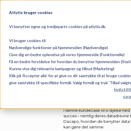
Atlytix bruger cookies
Vi benytter egne og tredjeparts cookies på atlytix.dk.
Vi bruger cookies til:
Nødvendige funktioner på hjemmesiden (Nødvendige)
Dacapo Stainl
Give dig en bedre oplevelse på vores hjemmeside (Funktionelle)
forretning
Få en bedre forståelse for hvordan du benytter hjemmesiden (Stati
Kunne vise dig relevante kampagner og tilbud (Marketing)
Inte
Klik på ‘Accepter alle’ for at give os dit samtykke til at bruge cooki
give samtykke til specifikke formål. Vælg formål og tryk ‘Tillad valgt
Indstill
coo
I denne kundecase vil vi dykke ned i
succes – nemlig deres datadrevne 
Dacapo, hvordan de benytter data t
kan gøre det samme.