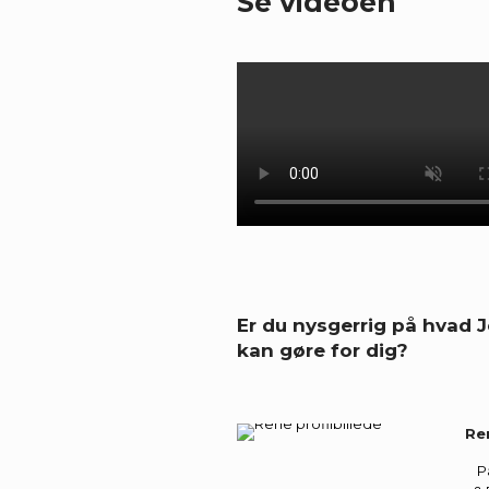
Se videoen
Er du nysgerrig på hvad J
kan gøre for dig?
Re
P