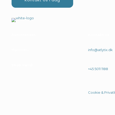
Automatiser
Kontakt os
Optimer
info@atlytix.dk
Skab værdi
+45 5011 1188
Cookie & Privatli