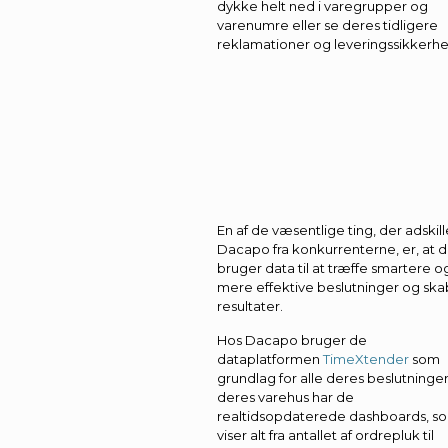
dykke helt ned i varegrupper og
varenumre eller se deres tidligere
reklamationer og leveringssikkerhe
En af de væsentlige ting, der adskill
Dacapo fra konkurrenterne, er, at 
bruger data til at træffe smartere o
mere effektive beslutninger og sk
resultater.
Hos Dacapo bruger de
dataplatformen
TimeXtender
som
grundlag for alle deres beslutninger.
deres varehus har de
realtidsopdaterede dashboards, s
viser alt fra antallet af ordrepluk til