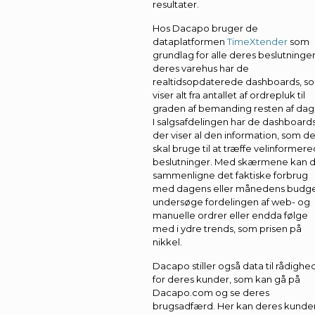
resultater.
Hos Dacapo bruger de
dataplatformen
TimeXtender
som
grundlag for alle deres beslutninger.
deres varehus har de
realtidsopdaterede dashboards, s
viser alt fra antallet af ordrepluk til
graden af bemanding resten af dag
I salgsafdelingen har de dashboards
der viser al den information, som d
skal bruge til at træffe velinformer
beslutninger. Med skærmene kan 
sammenligne det faktiske forbrug
med dagens eller månedens budge
undersøge fordelingen af web- og
manuelle ordrer eller endda følge
med i ydre trends, som prisen på
nikkel.
Dacapo stiller også data til rådighe
for deres kunder, som kan gå på
Dacapo.com og se deres
brugsadfærd. Her kan deres kunde