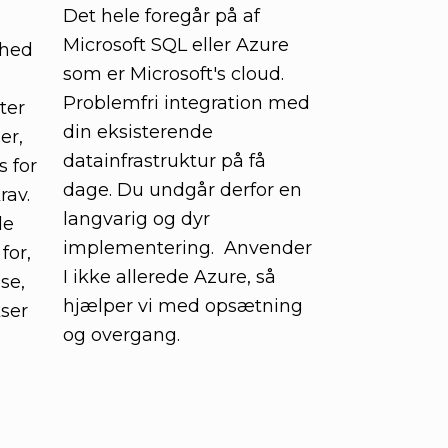
Det hele foregår på af
Microsoft SQL eller Azure
mhed
som er Microsoft's cloud.
Problemfri integration med
ter
din eksisterende
er,
datainfrastruktur på få
s for
dage. Du undgår derfor en
av.
langvarig og dyr
de
implementering. Anvender
for,
I ikke allerede Azure, så
se,
hjælper vi med opsætning
ser
og overgang.