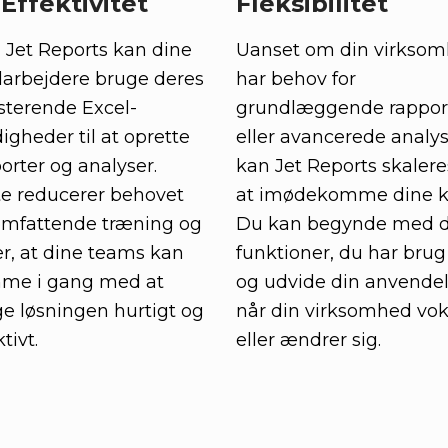
Effektivitet
Fleksibilitet
Jet Reports kan dine
Uanset om din virkso
arbejdere bruge deres
har behov for
sterende Excel-
grundlæggende rappor
igheder til at oprette
eller avancerede analys
orter og analyser.
kan Jet Reports skalere
e reducerer behovet
at imødekomme dine kr
omfattende træning og
Du kan begynde med 
er, at dine teams kan
funktioner, du har brug 
me i gang med at
og udvide din anvendel
e løsningen hurtigt og
når din virksomhed vok
tivt.
eller ændrer sig.