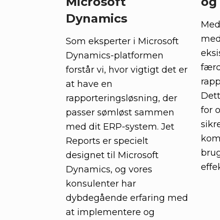
Microsoft
og 
Dynamics
Med 
med
Som eksperter i Microsoft
eksi
Dynamics-platformen
færd
forstår vi, hvor vigtigt det er
rapp
at have en
Dett
rapporteringsløsning, der
for 
passer sømløst sammen
sikr
med dit ERP-system. Jet
kom
Reports er specielt
brug
designet til Microsoft
effek
Dynamics, og vores
konsulenter har
dybdegående erfaring med
at implementere og