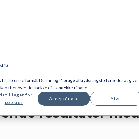
m
Kunder
Academy
Om os
stik)
es til alle disse formål. Du kan også bruge afkrydsningsfelterne for at give
u kan til enhver tid trække dit samtykke tilbage.
dstillinger for
Acceptér alle
Afvis
cookies
nde resultater med