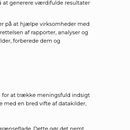
å at generere værdifulde resultater
erer på at hjælpe virksomheder med
rettelsen af rapporter, analyser og
ilder, forberede dem og
d for at trække meningsfuld indsigt
e med en bred vifte af datakilder,
 grænseflade. Dette gør det nemt