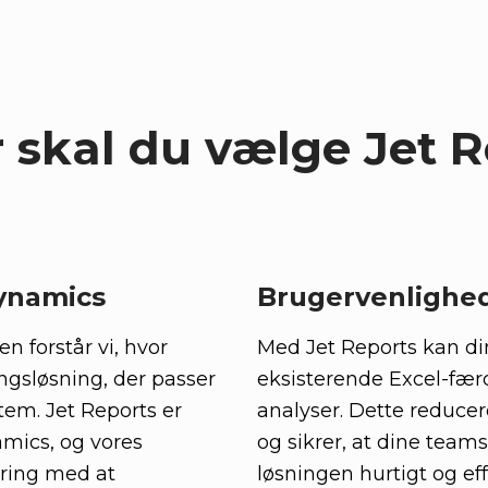
 skal du vælge Jet 
Dynamics
Brugervenlighed
n forstår vi, hvor
Med Jet Reports kan d
ingsløsning, der passer
eksisterende Excel-færd
em. Jet Reports er
analyser. Dette reduce
amics, og vores
og sikrer, at dine tea
ring med at
løsningen hurtigt og eff