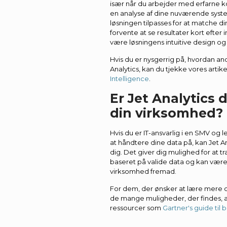
især når du arbejder med erfarne k
en analyse af dine nuværende syst
løsningen tilpasses for at matche di
forvente at se resultater kort efte
være løsningens intuitive design og k
Hvis du er nysgerrig på, hvordan a
Analytics, kan du tjekke vores artik
Intelligence
.
Er Jet Analytics d
din virksomhed?
Hvis du er IT-ansvarlig i en SMV og 
at håndtere dine data på, kan Jet A
dig. Det giver dig mulighed for at 
baseret på valide data og kan være 
virksomhed fremad.
For dem, der ønsker at lære mere o
de mange muligheder, der findes, a
ressourcer som
Gartner's guide til 