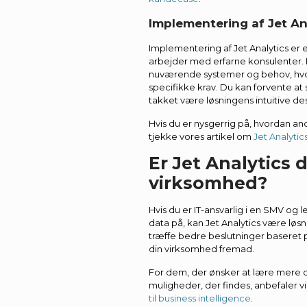
Implementering af Jet An
Implementering af Jet Analytics er e
arbejder med erfarne konsulenter. 
nuværende systemer og behov, hvore
specifikke krav. Du kan forvente at
takket være løsningens intuitive des
Hvis du er nysgerrig på, hvordan an
tjekke vores artikel om
Jet Analytic
Er Jet Analytics d
virksomhed?
Hvis du er IT-ansvarlig i en SMV og 
data på, kan Jet Analytics være løsn
træffe bedre beslutninger baseret p
din virksomhed fremad.
For dem, der ønsker at lære mere 
muligheder, der findes, anbefaler v
til business intelligence
.