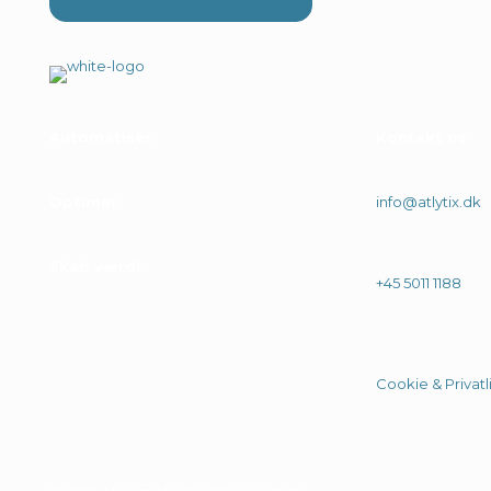
Automatiser
Kontakt os
Optimer
info@atlytix.dk
Skab værdi
+45 5011 1188
Cookie & Privatli