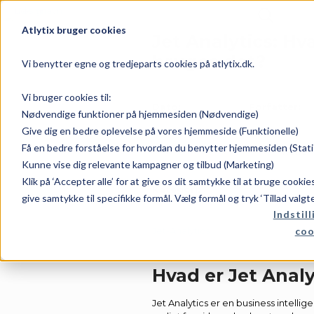
Atlytix bruger cookies
Jet Analytics: Hv
bruges det?
Vi benytter egne og tredjeparts cookies på atlytix.dk.
Vi bruger cookies til:
Dato:
Forfatter:
Nødvendige funktioner på hjemmesiden (Nødvendige)
Give dig en bedre oplevelse på vores hjemmeside (Funktionelle)
Få en bedre forståelse for hvordan du benytter hjemmesiden (Stati
maj 21, 2026
Rene
Kunne vise dig relevante kampagner og tilbud (Marketing)
Klik på ‘Accepter alle’ for at give os dit samtykke til at bruge cooki
Kategori:
give samtykke til specifikke formål. Vælg formål og tryk ‘Tillad valgt
Indstill
coo
Jet-Analytics
Hvad er Jet Analy
Jet Analytics er en business intellig