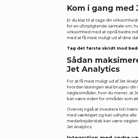
Kom i gang med J
Er du klar til at tage din virksomhe
for en uforpligtende samtale om, hv
virksomhed med at opnå bedre indsigt
med at få mest muligt ud af dine da
Tag det første skridt mod bedr
Sådan maksimere
Jet Analytics
For at få mest muligt ud af Jet Analyt
hvordan løsningen skal bruges i din
nøgleområder, hvor du mener, at Jet
kan være inden for områder som økon
Overvej også at investere tid i træn
med værktøjet og kan udnytte alle 
medarbejderstab kan være nøglen ti
Jet Analytics.
Integration med andre væ