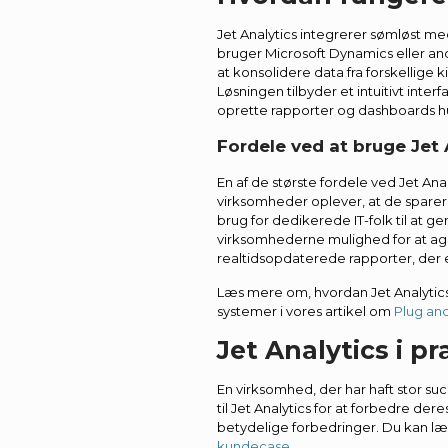
Jet Analytics integrerer sømløst m
bruger Microsoft Dynamics eller an
at konsolidere data fra forskellige 
Løsningen tilbyder et intuitivt inte
oprette rapporter og dashboards hur
Fordele ved at bruge Jet 
En af de største fordele ved Jet An
virksomheder oplever, at de sparer
brug for dedikerede IT-folk til at g
virksomhederne mulighed for at ag
realtidsopdaterede rapporter, der 
Læs mere om, hvordan Jet Analytics
systemer i vores artikel om
Plug and
Jet Analytics i pr
En virksomhed, der har haft stor su
til Jet Analytics for at forbedre d
betydelige forbedringer. Du kan læ
kundecase
.