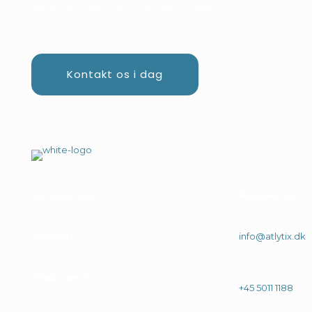
Tag en uforpligtende snak med os i dag!
Kontakt os i dag
Automatiser
.
Kontakt os
Optimer
.
info@atlytix.dk
Skab værdi
.
+45 5011 1188