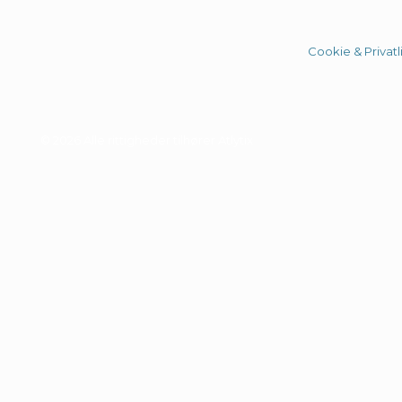
Cookie & Privatli
© 2026 Alle rittigheder tilhører Atlytix