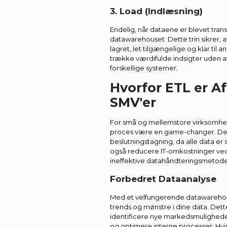
3. Load (Indlæsning)
Endelig, når dataene er blevet trans
datawarehouset. Dette trin sikrer, at
lagret, let tilgængelige og klar til 
trække værdifulde indsigter uden 
forskellige systemer.
Hvorfor ETL er A
SMV'er
For små og mellemstore virksomhed
proces være en game-changer. Det
beslutningstagning, da alle data er 
også reducere IT-omkostninger ved
ineffektive datahåndteringsmetode
Forbedret Dataanalyse
Med et velfungerende datawarehou
trends og mønstre i dine data. Det
identificere nye markedsmulighede
og optimere interne processer. Hvis