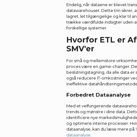
Endelig, når dataene er blevet trans
datawarehouset. Dette trin sikrer, at
lagret, let tilgængelige og klar til 
trække værdifulde indsigter uden 
forskellige systemer.
Hvorfor ETL er A
SMV'er
For små og mellemstore virksomhed
proces være en game-changer. Det
beslutningstagning, da alle data er 
også reducere IT-omkostninger ved
ineffektive datahåndteringsmetode
Forbedret Dataanalyse
Med et velfungerende datawarehou
trends og mønstre i dine data. Det
identificere nye markedsmulighede
og optimere interne processer. Hvis
dataanalyse, kan du læse mere på
dataanalyse
.