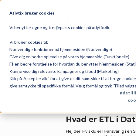
Atlytix bruger cookies
ETL i Datawareh
Forklaret til SMV
Vi benytter egne og tredjeparts cookies på atlytix.dk.
Vi bruger cookies til:
Dato:
Forfatter:
Nødvendige funktioner på hjemmesiden (Nødvendige)
Give dig en bedre oplevelse på vores hjemmeside (Funktionelle)
Få en bedre forståelse for hvordan du benytter hjemmesiden (Stati
juli 7, 2026
Rene
Kunne vise dig relevante kampagner og tilbud (Marketing)
Klik på ‘Accepter alle’ for at give os dit samtykke til at bruge cooki
Kategori:
give samtykke til specifikke formål. Vælg formål og tryk ‘Tillad valgt
Indstill
coo
Data
Hvad er ETL i D
Hej der! Hvis du er IT-ansvarlig i en