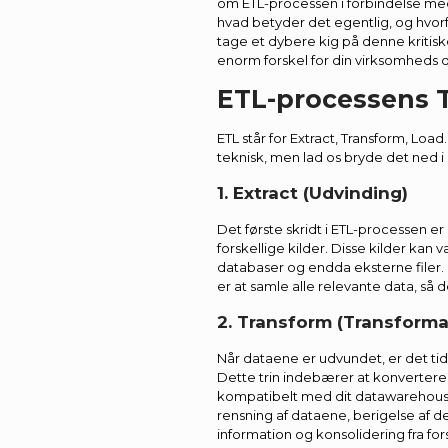
om ETL-processen i forbindelse m
hvad betyder det egentlig, og hvorfo
tage et dybere kig på denne kritis
enorm forskel for din virksomheds 
ETL-processens T
ETL står for Extract, Transform, Load
teknisk, men lad os bryde det ned i
1. Extract (Udvinding)
Det første skridt i ETL-processen er
forskellige kilder. Disse kilder kan 
databaser og endda eksterne filer
er at samle alle relevante data, så
2. Transform (Transforma
Når dataene er udvundet, er det tid
Dette trin indebærer at konvertere 
kompatibelt med dit datawarehouse
rensning af dataene, berigelse af 
information og konsolidering fra fors