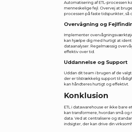
Automatisering af ETL-processen ka
menneskelige fejl. Overvej at bruge
processen på faste tidspunkter, så d
Overvågning og Fejlfindi
Implementer overvågningsværktøjer
kan hjælpe dig med hurtigt at identif
dataanalyser. Regelmæssig overvågni
effektiv over tid.
Uddannelse og Support
Uddan dit team i brugen af de valgt
der er tilstrækkelig support til råd
kan håndteres hurtigt og effektivt.
Konklusion
ETL i datawarehouse er ikke bare 
kan transformere, hvordan små og
data. Ved at centralisere og standar
indsigter, der kan drive din virkso