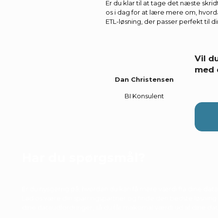
Er du klar til at tage det næste sk
os i dag for at lære mere om, hvor
ETL-løsning, der passer perfekt til 
Vil 
med 
Dan Christensen
BI Konsulent
Har du spørgsmål?
Er du nysgerrig på, hvordan du kan få mere værdi fra dine data
Lad os være din sparringspartner og finde den bedste løsning t
dine dataudfordringer, så du får maksimal værdi ud af dine dat