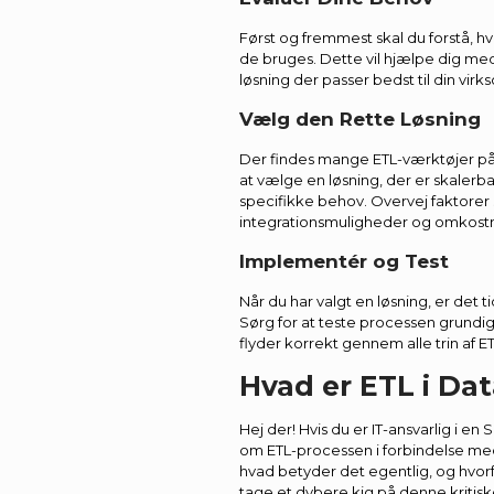
Først og fremmest skal du forstå, h
de bruges. Dette vil hjælpe dig med
løsning der passer bedst til din vir
Vælg den Rette Løsning
Der findes mange ETL-værktøjer på 
at vælge en løsning, der er skalerba
specifikke behov. Overvej faktore
integrationsmuligheder og omkostn
Implementér og Test
Når du har valgt en løsning, er det t
Sørg for at teste processen grundigt
flyder korrekt gennem alle trin af 
Hvad er ETL i D
Hej der! Hvis du er IT-ansvarlig i en
om ETL-processen i forbindelse m
hvad betyder det egentlig, og hvorfo
tage et dybere kig på denne kritis