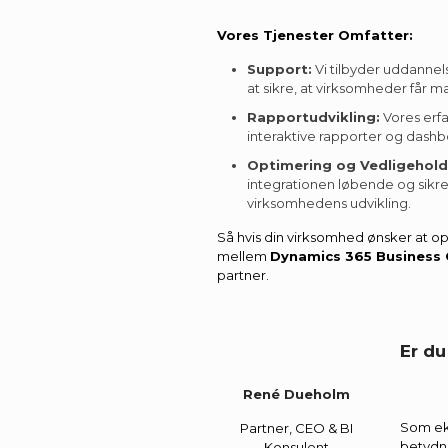
Vores Tjenester Omfatter:
Support:
Vi tilbyder uddannel
at sikre, at virksomheder får m
Rapportudvikling:
Vores erfa
interaktive rapporter og dashb
Optimering og Vedligehold
integrationen løbende og sikrer,
virksomhedens udvikling.
Så hvis din virksomhed ønsker at o
mellem
Dynamics 365 Business 
partner.
Er du
René Dueholm
Som eks
Partner, CEO & BI
betydni
Konsulent