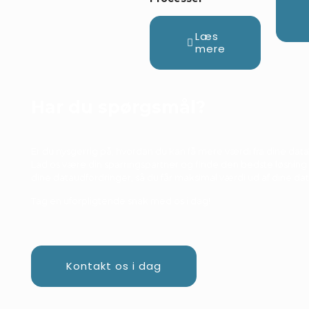
Læs
mere
Har du spørgsmål?
Er du nysgerrig på, hvordan du kan få mere værdi fra dine data
Lad os være din sparringspartner og finde den bedste løsning t
dine dataudfordringer, så du får maksimal værdi ud af dine dat
Tag en uforpligtende snak med os i dag!
Kontakt os i dag