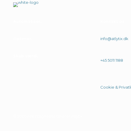
Automatiser
Kontakt os
Optimer
info@atlytix.dk
Skab værdi
+45 5011 1188
Cookie & Privatli
© 2026 Alle rittigheder tilhører Atlytix