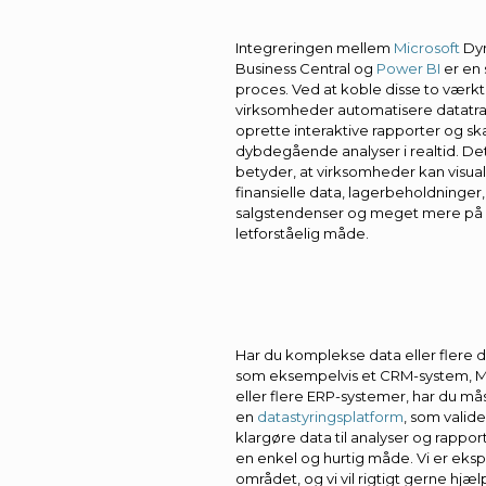
Integreringen mellem
Microsoft
Dyn
Business Central og
Power BI
er en
proces. Ved at koble disse to værkt
virksomheder automatisere datatra
oprette interaktive rapporter og s
dybdegående analyser i realtid. De
betyder, at virksomheder kan visua
finansielle data, lagerbeholdninger,
salgstendenser og meget mere på
letforståelig måde.
Har du komplekse data eller flere d
som eksempelvis et CRM-system, 
eller flere ERP-systemer, har du må
en
datastyringsplatform
, som valid
klargøre data til analyser og rappor
en enkel og hurtig måde. Vi er eks
området, og vi vil rigtigt gerne hj