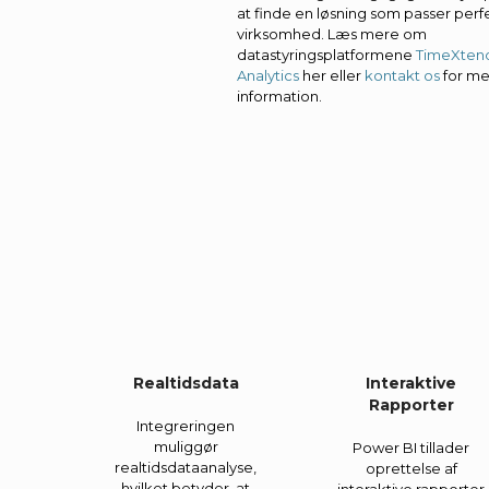
at finde en løsning som passer perfek
virksomhed. Læs mere om
datastyringsplatformene
TimeXten
Analytics
her eller
kontakt os
for me
information.
Realtidsdata
Interaktive
Rapporter
Integreringen
muliggør
Power BI tillader
realtidsdataanalyse,
oprettelse af
hvilket betyder, at
interaktive rapporter