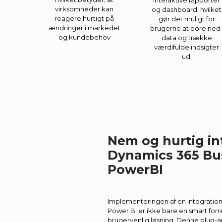
virksomheder kan
og dashboard, hvilket
reagere hurtigt på
gør det muligt for
ændringer i markedet
brugerne at bore ned 
og kundebehov
data og trække
værdifulde indsigter
ud.
Nem og hurtig in
Dynamics 365 Bus
PowerBI
Implementeringen af en integratio
Power BI er ikke bare en smart forre
brugervenlig løsning. Denne plug-a