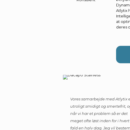
Dynamic
Atlytix
Intelli
at opt
deres d
Vores samarbejde med Atlytix 
utroligt smidigt og smertefrit, 
når vi har et problem så er det
meget ofte løst inden for i hvert
fald en halv dag. Jeg vil beste