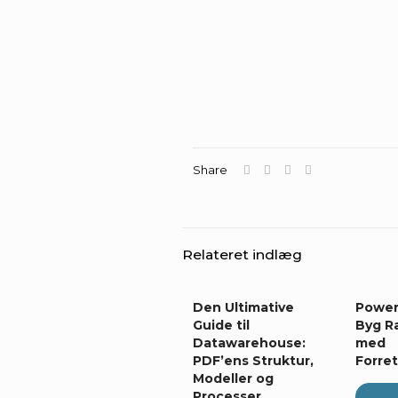
Share
Relateret indlæg
Den Ultimative
Power
Guide til
Byg R
Datawarehouse:
med
PDF’ens Struktur,
Forre
Modeller og
Processer