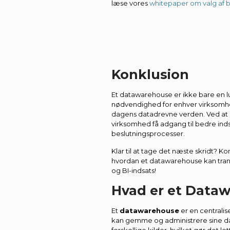
læse vores
whitepaper om valg af b
Konklusion
Et datawarehouse er ikke bare en l
nødvendighed for enhver virksomhed
dagens datadrevne verden. Ved at i
virksomhed få adgang til bedre inds
beslutningsprocesser.
Klar til at tage det næste skridt? Ko
hvordan et datawarehouse kan tra
og BI-indsats!
Hvad er et Data
Et
datawarehouse
er en centrali
kan gemme og administrere sine data