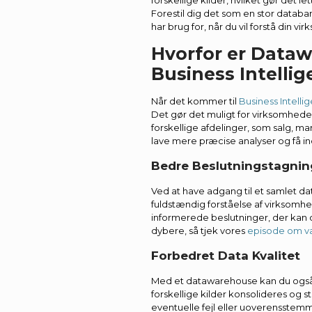
forskellige kilder, hvilket gør det 
Forestil dig det som en stor databan
har brug for, når du vil forstå din 
Hvorfor er Dataw
Business Intelli
Når det kommer til
Business Intellig
Det gør det muligt for virksomhede
forskellige afdelinger, som salg, ma
lave mere præcise analyser og få ind
Bedre Beslutningstagnin
Ved at have adgang til et samlet d
fuldstændig forståelse af virksomhe
informerede beslutninger, der kan dr
dybere, så tjek vores
episode om val
Forbedret Data Kvalitet
Med et datawarehouse kan du også 
forskellige kilder konsolideres og s
eventuelle fejl eller uoverensstemme