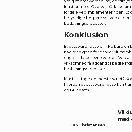
Vælg et datawarehouse, der tilbyd
funktionalitet. Overvej både de u
fordele ved implementeringen. Et g
betydelige besparelser ved at opt
beslutningsprocesser.
Konklusion
Et datawarehouse er ikke bare en l
nødvendighed for enhver virksomhed
dagens datadrevne verden. Ved at i
virksomhed få adgang til bedre inds
beslutningsprocesser.
Klar til at tage det næste skridt? Ko
hvordan et datawarehouse kan tra
og BI-indsats!
Vil 
med 
Dan Christensen