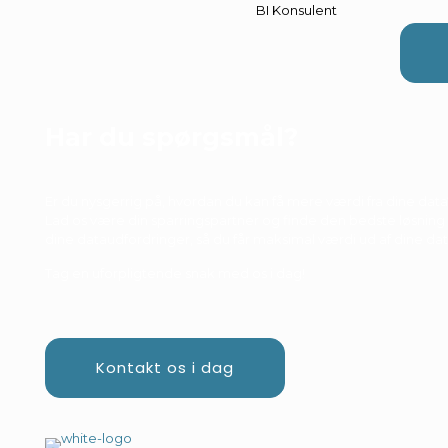
BI Konsulent
Har du spørgsmål?
Er du nysgerrig på, hvordan du kan få mere værdi fra dine data
Lad os være din sparringspartner og finde den bedste løsning t
dine dataudfordringer, så du får maksimal værdi ud af dine dat
Tag en uforpligtende snak med os i dag!
Kontakt os i dag