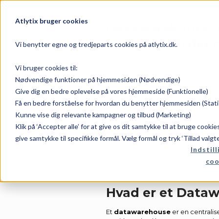
Atlytix bruger cookies
Datawarehouse: H
hvorfor betyder d
Vi benytter egne og tredjeparts cookies på atlytix.dk.
Vi bruger cookies til:
Dato:
Forfatter:
Nødvendige funktioner på hjemmesiden (Nødvendige)
Give dig en bedre oplevelse på vores hjemmeside (Funktionelle)
Få en bedre forståelse for hvordan du benytter hjemmesiden (Stati
marts 24, 2026
Rene
Kunne vise dig relevante kampagner og tilbud (Marketing)
Klik på ‘Accepter alle’ for at give os dit samtykke til at bruge cooki
Kategori:
give samtykke til specifikke formål. Vælg formål og tryk ‘Tillad valgt
Indstill
coo
Data
Hvad er et Data
Et
datawarehouse
er en centralis