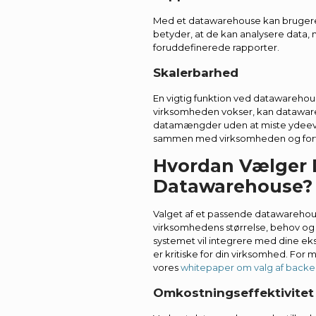
Med et datawarehouse kan brugere 
betyder, at de kan analysere data, n
foruddefinerede rapporter.
Skalerbarhed
En vigtig funktion ved datawareho
virksomheden vokser, kan dataware
datamængder uden at miste ydeevne
sammen med virksomheden og for
Hvordan Vælger 
Datawarehouse?
Valget af et passende datawarehous
virksomhedens størrelse, behov og 
systemet vil integrere med dine ek
er kritiske for din virksomhed. Fo
vores
whitepaper om valg af backend
Omkostningseffektivitet