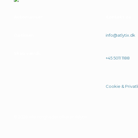
Automatiser
Kontakt os
Optimer
info@atlytix.dk
Skab værdi
+45 5011 1188
Cookie & Privatli
© 2026 Alle rittigheder tilhører Atlytix