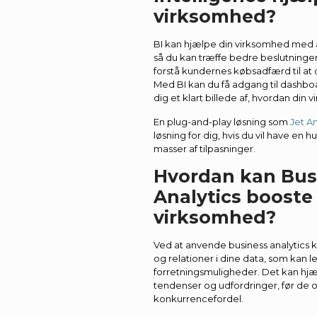
virksomhed?
BI kan hjælpe din virksomhed med at
så du kan træffe bedre beslutninger.
forstå kundernes købsadfærd til at 
Med BI kan du få adgang til dashboa
dig et klart billede af, hvordan din 
En plug-and-play løsning som
Jet An
løsning for dig, hvis du vil have en
masser af tilpasninger.
Hvordan kan Bus
Analytics booste
virksomhed?
Ved at anvende business analytics 
og relationer i dine data, som kan le
forretningsmuligheder. Det kan hj
tendenser og udfordringer, før de op
konkurrencefordel.