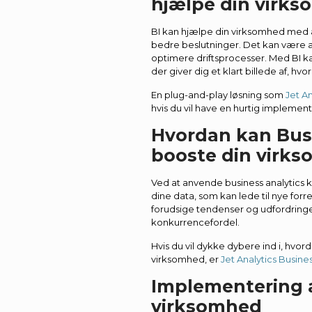
hjælpe din virk
BI kan hjælpe din virksomhed med at
bedre beslutninger. Det kan være al
optimere driftsprocesser. Med BI k
der giver dig et klart billede af, hv
En plug-and-play løsning som
Jet An
hvis du vil have en hurtig implement
Hvordan kan Busi
booste din virk
Ved at anvende business analytics k
dine data, som kan lede til nye fo
forudsige tendenser og udfordringer,
konkurrencefordel.
Hvis du vil dykke dybere ind i, hvord
virksomhed, er
Jet Analytics Busine
Implementering af
virksomhed