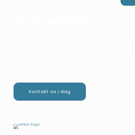
Har du spørgsmål?
Er du nysgerrig på, hvordan du kan få mere værdi fra dine data
Lad os være din sparringspartner og finde den bedste løsning t
dine dataudfordringer, så du får maksimal værdi ud af dine dat
Tag en uforpligtende snak med os i dag!
Kontakt os i dag