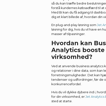
så du kan træffe bedre beslutninger.
forstå kundernes købsadfærd til at 
Med BI kan du få adgang til dashboa
dig et klart billede af, hvordan din 
En plug-and-play løsning som
Jet An
løsning for dig, hvis du vil have en
masser af tilpasninger.
Hvordan kan Bus
Analytics booste
virksomhed?
Ved at anvende business analytics 
og relationer i dine data, som kan le
forretningsmuligheder. Det kan hj
tendenser og udfordringer, før de op
konkurrencefordel.
Hvis du vil dykke dybere ind i, hvor
for din virksomhed, er
Jet Analytics
sted at starte.