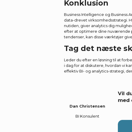
Konklusion
Business Intelligence og Business A
data-drevet virksomhedsstrategi. Hv
nutiden, giver analytics dig muligh
efter at optimere dine nuværende p
tendenser, kan disse værktøjer give 
Tag det næste sk
Leder du efter en løsning til at for
i dag for at diskutere, hvordan vi 
effektiv BI- og analytics-strategi, d
Vil 
med 
Dan Christensen
BI Konsulent