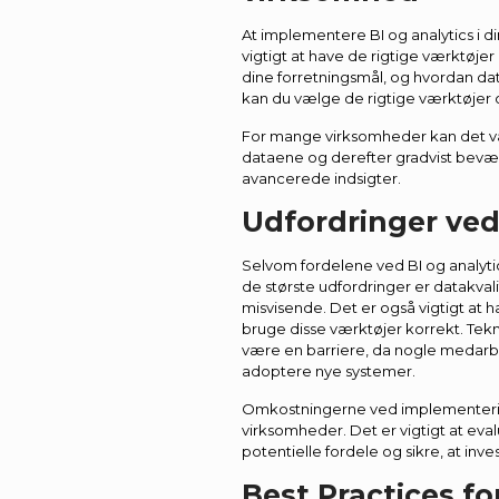
At implementere BI og analytics i d
vigtigt at have de rigtige værktøjer
dine forretningsmål, og hvordan d
kan du vælge de rigtige værktøjer o
For mange virksomheder kan det være
dataene og derefter gradvist bevæge
avancerede indsigter.
Udfordringer ve
Selvom fordelene ved BI og analytic
de største udfordringer er datakval
misvisende. Det er også vigtigt at 
bruge disse værktøjer korrekt. Tek
være en barriere, da nogle medar
adoptere nye systemer.
Omkostningerne ved implementering
virksomheder. Det er vigtigt at eva
potentielle fordele og sikre, at inv
Best Practices f