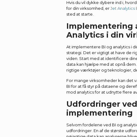
Hvis du vil dykke dybere ind i, hvor
for din virksomhed, er
Jet Analytics
sted at starte.
Implementering a
Analytics i din 
At implementere BI og analytics i 
strategi. Det er vigtigt at have de 
viden. Start med at identificere di
data kan hjælpe med at opnå dem.
rigtige værktøjer og teknologier, de
For mange virksomheder kan det væ
BI for at få styr på dataene og dere
mod analytics for at udnytte flere 
Udfordringer ve
implementering
Selvom fordelene ved BI og analyti
udfordringer. En af de største udfor
nøjagtige data kan analyserne bliv