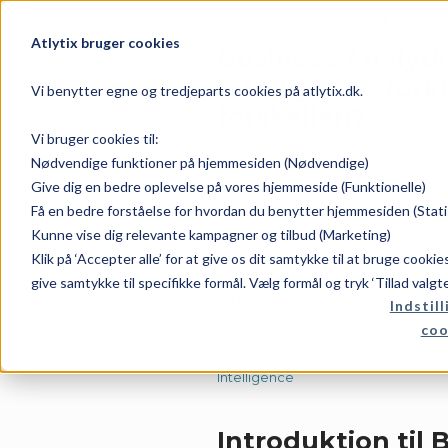
Atlytix bruger cookies
Business Analyti
Intelligence fork
Vi benytter egne og tredjeparts cookies på atlytix.dk.
forskellen?
Vi bruger cookies til:
Nødvendige funktioner på hjemmesiden (Nødvendige)
Dato:
Forfatter:
Give dig en bedre oplevelse på vores hjemmeside (Funktionelle)
Få en bedre forståelse for hvordan du benytter hjemmesiden (Stati
Kunne vise dig relevante kampagner og tilbud (Marketing)
juli 4, 2026
Rene
Klik på ‘Accepter alle’ for at give os dit samtykke til at bruge cooki
give samtykke til specifikke formål. Vælg formål og tryk ‘Tillad valgt
Kategori:
Indstill
coo
Business
Intelligence
Introduktion til 