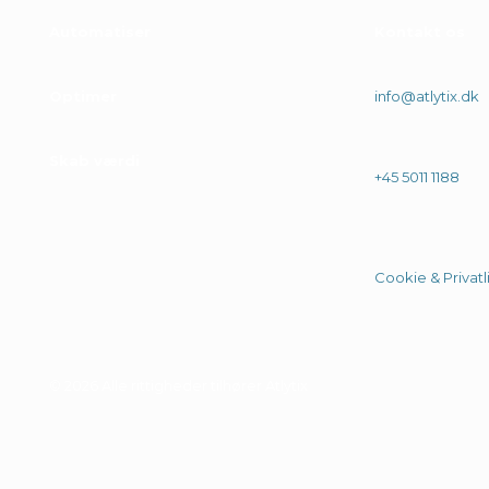
Automatiser
.
Kontakt os
Optimer
.
info@atlytix.dk
Skab værdi
.
+45 5011 1188
Cookie & Privatli
© 2026 Alle rittigheder tilhører Atlytix