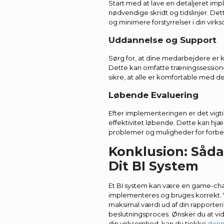
Start med at lave en detaljeret im
nødvendige skridt og tidslinjer. Det
og minimere forstyrrelser i din virk
Uddannelse og Support
Sørg for, at dine medarbejdere er 
Dette kan omfatte træningssession
sikre, at alle er komfortable med d
Løbende Evaluering
Efter implementeringen er det vigt
effektivitet løbende. Dette kan hjæ
problemer og muligheder for forbe
Konklusion: Såda
Dit BI System
Et BI system kan være en game-chan
implementeres og bruges korrekt. 
maksimal værdi ud af din rapporter
beslutningsproces. Ønsker du at vi
din virksomhed, kan du tjekke
denn