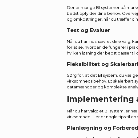
Der er mange BI systemer på markede
bedst opfylder dine behov. Overve
og omkostninger, når du træffer din
Test og Evaluer
Når du har indsnævret dine valg, k
for at se, hvordan de fungerer i prak
hvilken løsning der bedst passer til 
Fleksibilitet og Skalerba
Sørg for, at det BI system, du vælger
virksomheds behov. Et skalerbart s
datamængder og komplekse analys
Implementering a
Når du har valgt et BI system, er næ
virksomhed. Her er nogle tips til e
Planlægning og Forbered