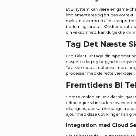
Et BI system kan være en game-chan
implementeres og bruges korrekt. 
maksimal værdi ud af din rapporter
beslutningsproces. Ønsker du at vi
din virksomhed, kan du tjekke
denn
Tag Det Næste Sk
Er du klar til at tage din rapporterin
ekspert i dag og begynd din rejse m
Tøv ikke med at udforske mere om,
processer med de rette værktøjer.
Fremtidens BI Te
Som teknologien udvikler sig, gør 
teknologier vil inkludere avancere
intelligens, der kan forudsige trend
ajour med disse udviklinger kan giv
Integration med Cloud Se