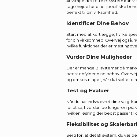
At vælge det rette BI system kan 
tage højde for dine specifikke beho
perfekt til din virksomhed.
Identificer Dine Behov
Start med at kortlægge, hvilke spe
for din virksomhed. Overvej også, h
hvilke funktioner der er mest nødv
Vurder Dine Muligheder
Der er mange BI systemer på markede
bedst opfylder dine behov. Overve
og omkostninger, når du træffer din
Test og Evaluer
Når du har indsnævret dine valg, k
for at se, hvordan de fungerer i prak
hvilken løsning der bedst passer til 
Fleksibilitet og Skalerba
Sørg for, at det BI system, du vælger