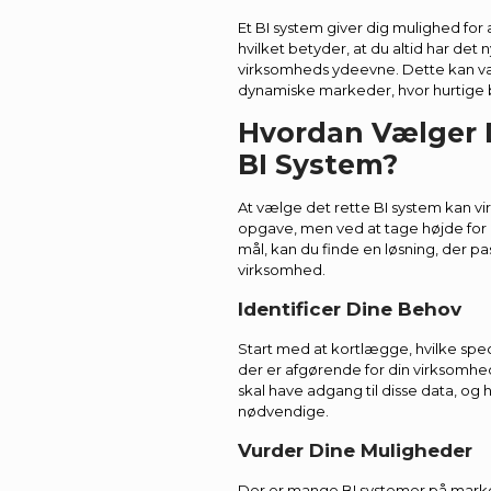
Et BI system giver dig mulighed for a
hvilket betyder, at du altid har det 
virksomheds ydeevne. Dette kan vær
dynamiske markeder, hvor hurtige 
Hvordan Vælger 
BI System?
At vælge det rette BI system kan v
opgave, men ved at tage højde for
mål, kan du finde en løsning, der pas
virksomhed.
Identificer Dine Behov
Start med at kortlægge, hvilke spec
der er afgørende for din virksomhe
skal have adgang til disse data, og 
nødvendige.
Vurder Dine Muligheder
Der er mange BI systemer på marked