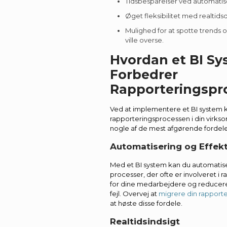
Tidsbesparelser ved automatis
Øget fleksibilitet med realtids
Mulighed for at spotte trends 
ville overse.
Hvordan et BI S
Forbedrer
Rapporteringspr
Ved at implementere et BI system 
rapporteringsprocessen i din virks
nogle af de mest afgørende fordele
Automatisering og Effekt
Med et BI system kan du automati
processer, der ofte er involveret i r
for dine medarbejdere og reducere
fejl. Overvej at
migrere din rapporter
at høste disse fordele.
Realtidsindsigt