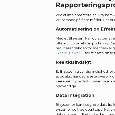
Rapporteringspr
Ved at implementere et BI system k
virksomhed på flere måder. Her er 
Automatisering og Effekt
Med et BI system kan du automatis
ofte er involveret i rapportering. D
reducerer risikoen for menneskelige
Excel til Power BI
for at høste disse 
Realtidsindsigt
Et BI system giver dig mulighed for a
at du altid har det nyeste overblik
være særligt nyttigt i dynamiske ma
nødvendige.
Data Integration
BI systemer kan integrere data fra 
systemer og tredjepartsapplikatione
dataanalyse, hvilket forbedrer nøja