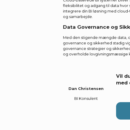
Cloud-baserede BI systemer bliver 
fleksibilitet og adgang til data hvor
integrere din BI løsning med cloud
og samarbejde.
Data Governance og Sik
Med den stigende mængde data, der
governance og sikkerhed stadig vi
governance strategier og sikkerheds
og overholde lovgivningsmæssige k
Vil 
med 
Dan Christensen
BI Konsulent