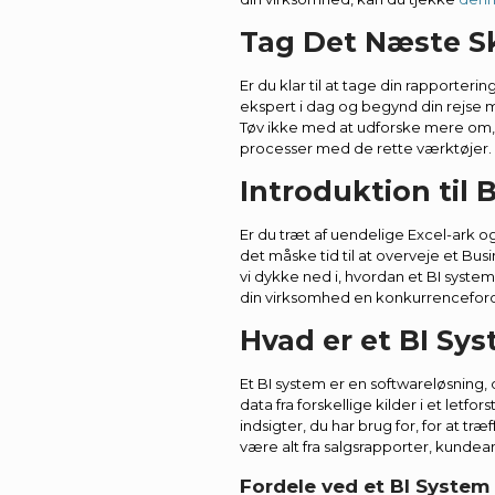
Tag Det Næste Sk
Er du klar til at tage din rapporterin
ekspert i dag og begynd din rejse m
Tøv ikke med at udforske mere om,
processer med de rette værktøjer.
Introduktion til 
Er du træt af uendelige Excel-ark 
det måske tid til at overveje et Busin
vi dykke ned i, hvordan et BI syste
din virksomhed en konkurrenceford
Hvad er et BI Sy
Et BI system er en softwareløsning
data fra forskellige kilder i et letfo
indsigter, du har brug for, for at t
være alt fra salgsrapporter, kundean
Fordele ved et BI System