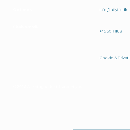
Optimer
.
info@atlytix.dk
Skab værdi
.
+45 5011 1188
Cookie & Privatli
© 2026 Alle rittigheder tilhører Atlytix