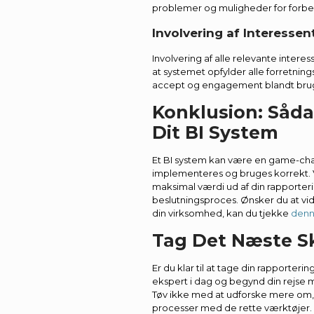
problemer og muligheder for forbe
Involvering af Interessen
Involvering af alle relevante inter
at systemet opfylder alle forretni
accept og engagement blandt bru
Konklusion: Såda
Dit BI System
Et BI system kan være en game-chan
implementeres og bruges korrekt. 
maksimal værdi ud af din rapporter
beslutningsproces. Ønsker du at vi
din virksomhed, kan du tjekke
denn
Tag Det Næste Sk
Er du klar til at tage din rapporterin
ekspert i dag og begynd din rejse m
Tøv ikke med at udforske mere om,
processer med de rette værktøjer.