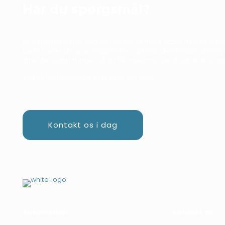
Har du spørgsmål?
Er du nysgerrig på, hvordan du kan få mere værdi fra dine data
Lad os være din sparringspartner og finde den bedste løsning t
dine dataudfordringer, så du får maksimal værdi ud af dine dat
Tag en uforpligtende snak med os i dag!
Kontakt os i dag
Automatiser
.
Kontakt os