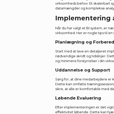
virksomheds behov. Et skalerbart s
datamængder og komplekse analys
Implementering a
Når du har valgt et BI system, er næ
virksomhed. Her er nogle tips til e
Planlægning og Forbered
Start med at lave en detaljeret im
nødvendige skridt og tidslinjer. Det
og minimere forstyrrelser i din virk
Uddannelse og Support
Sørg for, at dine medarbejdere er 
Dette kan omfatte træningssession
sikre, at alle er komfortable med d
Løbende Evaluering
Efter implementeringen er det vigt
effektivitet løbende. Dette kan hjæ