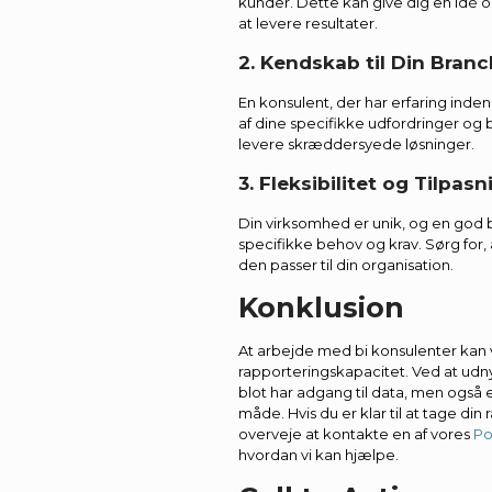
kunder. Dette kan give dig en idé o
at levere resultater.
2. Kendskab til Din Bran
En konsulent, der har erfaring inden
af dine specifikke udfordringer og 
levere skræddersyede løsninger.
3. Fleksibilitet og Tilpas
Din virksomhed er unik, og en god b
specifikke behov og krav. Sørg for, a
den passer til din organisation.
Konklusion
At arbejde med bi konsulenter kan
rapporteringskapacitet. Ved at udny
blot har adgang til data, men også e
måde. Hvis du er klar til at tage din
overveje at kontakte en af vores
Po
hvordan vi kan hjælpe.