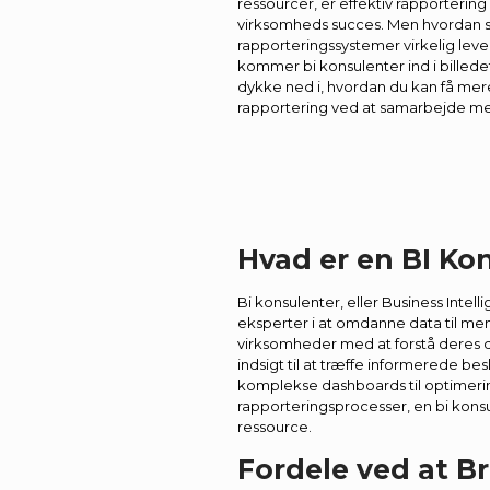
ressourcer, er effektiv rapporterin
virksomheds succes. Men hvordan si
rapporteringssystemer virkelig lev
kommer bi konsulenter ind i billedet.
dykke ned i, hvordan du kan få mere
rapportering ved at samarbejde me
Hvad er en BI Ko
Bi konsulenter, eller Business Intel
eksperter i at omdanne data til men
virksomheder med at forstå deres
indsigt til at træffe informerede be
komplekse dashboards til optimeri
rapporteringsprocesser, en bi kons
ressource.
Fordele ved at B