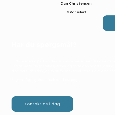
Dan Christensen
BI Konsulent
Har du spørgsmål?
Er du nysgerrig på, hvordan du kan få mere værdi fra dine data
Lad os være din sparringspartner og finde den bedste løsning t
dine dataudfordringer, så du får maksimal værdi ud af dine dat
Tag en uforpligtende snak med os i dag!
Kontakt os i dag