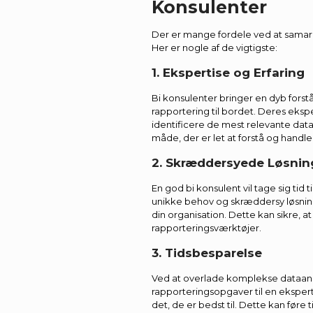
Konsulenter
Der er mange fordele ved at samar
Her er nogle af de vigtigste:
1. Ekspertise og Erfaring
Bi konsulenter bringer en dyb forst
rapportering til bordet. Deres eks
identificere de mest relevante da
måde, der er let at forstå og handle
2. Skræddersyede Løsnin
En god bi konsulent vil tage sig tid t
unikke behov og skræddersy løsninge
din organisation. Dette kan sikre, at
rapporteringsværktøjer.
3. Tidsbesparelse
Ved at overlade komplekse dataan
rapporteringsopgaver til en ekspert
det, de er bedst til. Dette kan føre t