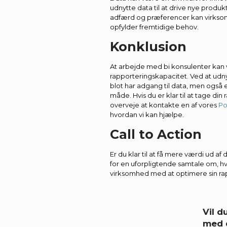
udnytte data til at drive nye produk
adfærd og præferencer kan virksom
opfylder fremtidige behov.
Konklusion
At arbejde med bi konsulenter kan
rapporteringskapacitet. Ved at udny
blot har adgang til data, men også e
måde. Hvis du er klar til at tage din
overveje at kontakte en af vores
Po
hvordan vi kan hjælpe.
Call to Action
Er du klar til at få mere værdi ud af
for en uforpligtende samtale om, h
virksomhed med at optimere sin ra
Vil 
med 