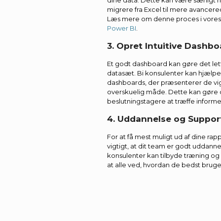
dine data. Dette kan være særligt ny
migrere fra Excel til mere avancer
Læs mere om denne proces i vore
Power BI
.
3. Opret Intuitive Dashb
Et godt dashboard kan gøre det let
datasæt. Bi konsulenter kan hjælpe
dashboards, der præsenterer de vig
overskuelig måde. Dette kan gøre d
beslutningstagere at træffe informe
4. Uddannelse og Suppor
For at få mest muligt ud af dine ra
vigtigt, at dit team er godt uddannet
konsulenter kan tilbyde træning og 
at alle ved, hvordan de bedst brug