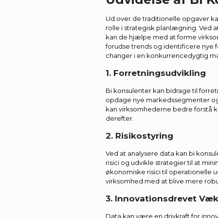
Ud over de traditionelle opgaver ka
rolle i strategisk planlægning. Ved 
kan de hjælpe med at forme virksom
forudse trends og identificere ny
changer i en konkurrencedygtig m
1. Forretningsudvikling
Bi konsulenter kan bidrage til forre
opdage nye markedssegmenter og f
kan virksomhederne bedre forstå k
derefter.
2. Risikostyring
Ved at analysere data kan bi konsul
risici og udvikle strategier til at m
økonomiske risici til operationelle 
virksomhed med at blive mere rob
3. Innovationsdrevet Væk
Data kan være en drivkraft for inno