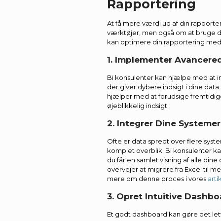
Rapportering
At få mere værdi ud af din rapporte
værktøjer, men også om at bruge dem
kan optimere din rapportering med 
1. Implementer Avancere
Bi konsulenter kan hjælpe med at
der giver dybere indsigt i dine data
hjælper med at forudsige fremtidige 
øjeblikkelig indsigt.
2. Integrer Dine Systemer
Ofte er data spredt over flere syste
komplet overblik. Bi konsulenter k
du får en samlet visning af alle dine
overvejer at migrere fra Excel til
mere om denne proces i vores
arti
3. Opret Intuitive Dashb
Et godt dashboard kan gøre det let