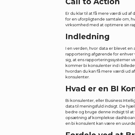
Call to Action
Er du klar til at få mere værdi ud af
for en uforpligtende samtale om, h
virksomhed med at optimere sin ra
Indledning
I en verden, hvor data er blevet en 
rapportering afgørende for enhver
sig, at ens rapporteringssystemer v
kommer bi konsulenter ind i billedet.
hvordan du kan få mere værdi ud af
konsulenter.
Hvad er en BI Ko
Bi konsulenter, eller Business Intel
data til meningsfuld indsigt. De hj
bedre og bruge denne indsigt til at
opsætning af komplekse dashboards 
en bi konsulent kan være en uvurde