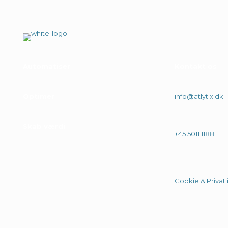
Automatiser
.
Kontakt os
Optimer
.
info@atlytix.dk
Skab værdi
.
+45 5011 1188
Cookie & Privatli