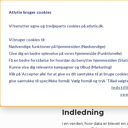
Atlytix bruger cookies
Bi Konsulenter: 
Værdi Ud Af Din 
Vi benytter egne og tredjeparts cookies på atlytix.dk.
Vi bruger cookies til:
Dato:
Forfatter:
Nødvendige funktioner på hjemmesiden (Nødvendige)
Give dig en bedre oplevelse på vores hjemmeside (Funktionelle)
Få en bedre forståelse for hvordan du benytter hjemmesiden (Stati
marts 29, 2026
Rene
Kunne vise dig relevante kampagner og tilbud (Marketing)
Klik på ‘Accepter alle’ for at give os dit samtykke til at bruge cooki
Kategori:
give samtykke til specifikke formål. Vælg formål og tryk ‘Tillad valgt
Indstill
coo
Data
Indledning
I en verden, hvor data er blevet en