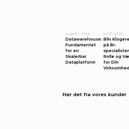
august 1, 2026
juli 31, 2026
Datawarehouse:
Bliv Kloger
Fundamentet
på BI-
for en
specialiste
Skalerbar
Rolle og Væ
Dataplatform
for Din
Virksomhe
Hør det fra vores kunder
Dacapo