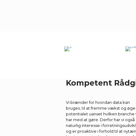
SKAB RESULTATER MED
LOW 
Microsoft Power
BI
Tim
Kompetent Rådg
Vi brænder for hvordan data kan
bruges, til at fremme vækst og øge
potentialet uanset hvilken branche 
har med at gøre. Derfor har vi også
naturlig interesse i forretningsudvik
og er proaktive i forhold til at nytæ