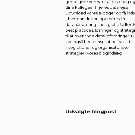
gerne gøre vores for at ruste dig o
dine kollegaer til jeres datarejse.
Download vores e-bøger og få inds
i, hvordan du kan optimere din
datahåndtering - helt gratis. Udfors
best practices, løsninger og strateg
til at overvinde dataudfordringer. D
kan også hente inspiration fra alt til
integrationer og organisatoriske
strategier i vores blogindlæg.
Se vores
Whitepapers
Udvalgte blogpost