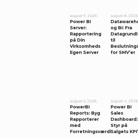
august 9, 2026
august 8, 2026
Power BI
Datawareh
Server:
og BI: Fra
Rapportering
Datagrundl
på Din
til
Virksomheds
Beslutning
Egen Server
for SMV’er
august 5, 2026
august 4, 2026
PowerBI
Power BI
Reports: Byg
Sales
Rapporterer
Dashboard:
med
Styr på
Forretningsværdi
Salgets KPI