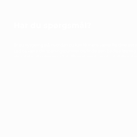
forretningsforståelsen således 
vi som kunde får et produkt de
rammer vores behov bedre e
vi selv kunne have set det. Og 
Har du spørgsmål?
er det at samarbejdet er lige i
skabet.”
Kasper Kibsgaard
Er du nysgerrig på, hvordan du kan få mere værdi fra dine data
CFO
Lad os være din sparringspartner og finde den bedste løsning t
dine dataudfordringer, så du får maksimal værdi ud af dine dat
Tag en uforpligtende snak med os i dag!
Kontakt os i dag